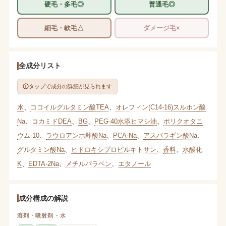
硬毛・多毛◎
普通毛◎
細毛・軟毛△
ダメージ毛×
全成分リスト
タップで成分の詳細が見られます
水
、
ココイルグルタミン酸TEA
、
オレフィン(C14-16)スルホン酸
Na
、
コカミドDEA
、
BG
、
PEG-40水添ヒマシ油
、
ポリクオタニ
ウム-10
、
ラウロアンホ酢酸Na
、
PCA-Na
、
アスパラギン酸Na
、
グルタミン酸Na
、
ヒドロキシプロピルキトサン
、
香料
、
水酸化
K
、
EDTA-2Na
、
メチルパラベン
、
エタノール
成分構成の解説
溶剤・噴射剤・水