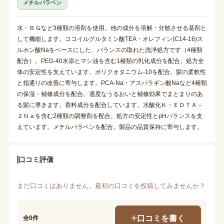
メチルパラベン
水・ＢＧなど3種類の溶剤を使用。他の成分を溶解・分散させる基剤と
して機能します。ココイルグルタミン酸TEA・オレフィン(C14-16)ス
ルホン酸Naをベースにした、バランスの取れた洗浄処方です（4種類
配合）。PEG-40水添ヒマシ油を含む1種類の乳化成分を配合。処方全
体の安定性を支えています。ポリクオタニウム-10を配合。髪の柔軟性
と指通りの改善に寄与します。PCA-Na・アスパラギン酸Naなど4種類
の保湿・補修成分を配合。適度なうるおいと補修効果でまとまりのあ
る髪に導きます。香料成分を配合しています。水酸化Ｋ・ＥＤＴＡ－
２Ｎａを含む2種類の調整剤を配合。処方の安定性とpHバランスを支
えています。メチルパラベンを配合。製品の品質保持に寄与します。
口コミ評価
まだ口コミはありません。最初の口コミを投稿してみませんか？
口コミを書く
全0件