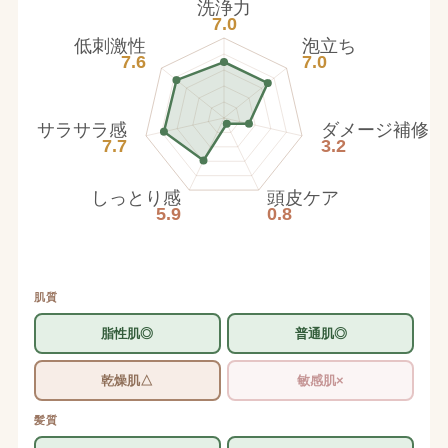
洗浄力
7.0
低刺激性
泡立ち
7.6
7.0
サラサラ感
ダメージ補修
7.7
3.2
しっとり感
頭皮ケア
5.9
0.8
肌質
脂性肌◎
普通肌◎
乾燥肌△
敏感肌×
髪質