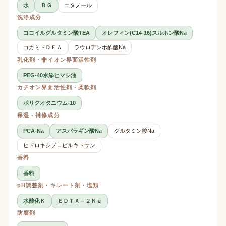
水
ＢＧ
エタノール
洗浄成分
ココイルグルタミン酸TEA
オレフィン(C14-16)スルホン酸Na
コカミドＤＥＡ
ラウロアンホ酢酸Na
乳化剤・非イオン界面活性剤
PEG-40水添ヒマシ油
カチオン界面活性剤・柔軟剤
ポリクオタニウム-10
保湿・補修成分
PCA-Na
アスパラギン酸Na
グルタミン酸Na
ヒドロキシプロピルキトサン
香料
香料
pH調整剤・キレート剤・塩類
水酸化Ｋ
ＥＤＴＡ－２Ｎａ
防腐剤