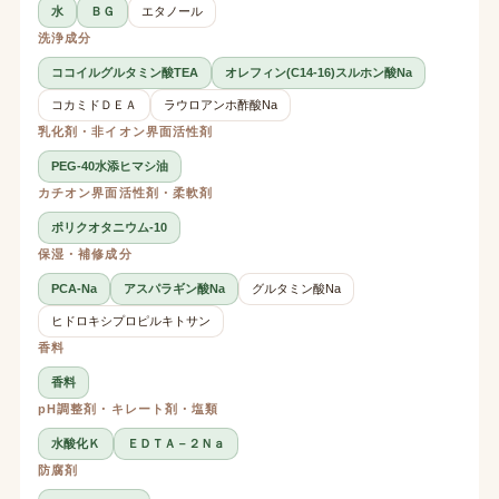
水
ＢＧ
エタノール
洗浄成分
ココイルグルタミン酸TEA
オレフィン(C14-16)スルホン酸Na
コカミドＤＥＡ
ラウロアンホ酢酸Na
乳化剤・非イオン界面活性剤
PEG-40水添ヒマシ油
カチオン界面活性剤・柔軟剤
ポリクオタニウム-10
保湿・補修成分
PCA-Na
アスパラギン酸Na
グルタミン酸Na
ヒドロキシプロピルキトサン
香料
香料
pH調整剤・キレート剤・塩類
水酸化Ｋ
ＥＤＴＡ－２Ｎａ
防腐剤