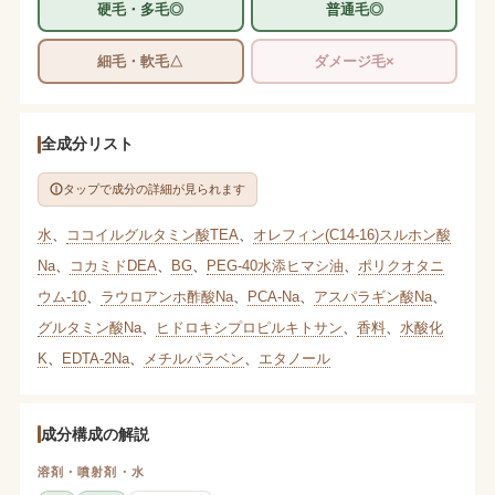
硬毛・多毛◎
普通毛◎
細毛・軟毛△
ダメージ毛×
全成分リスト
タップで成分の詳細が見られます
水
、
ココイルグルタミン酸TEA
、
オレフィン(C14-16)スルホン酸
Na
、
コカミドDEA
、
BG
、
PEG-40水添ヒマシ油
、
ポリクオタニ
ウム-10
、
ラウロアンホ酢酸Na
、
PCA-Na
、
アスパラギン酸Na
、
グルタミン酸Na
、
ヒドロキシプロピルキトサン
、
香料
、
水酸化
K
、
EDTA-2Na
、
メチルパラベン
、
エタノール
成分構成の解説
溶剤・噴射剤・水