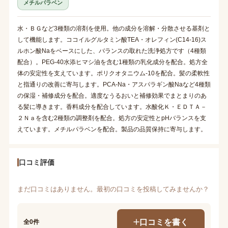
メチルパラベン
水・ＢＧなど3種類の溶剤を使用。他の成分を溶解・分散させる基剤と
して機能します。ココイルグルタミン酸TEA・オレフィン(C14-16)ス
ルホン酸Naをベースにした、バランスの取れた洗浄処方です（4種類
配合）。PEG-40水添ヒマシ油を含む1種類の乳化成分を配合。処方全
体の安定性を支えています。ポリクオタニウム-10を配合。髪の柔軟性
と指通りの改善に寄与します。PCA-Na・アスパラギン酸Naなど4種類
の保湿・補修成分を配合。適度なうるおいと補修効果でまとまりのあ
る髪に導きます。香料成分を配合しています。水酸化Ｋ・ＥＤＴＡ－
２Ｎａを含む2種類の調整剤を配合。処方の安定性とpHバランスを支
えています。メチルパラベンを配合。製品の品質保持に寄与します。
口コミ評価
まだ口コミはありません。最初の口コミを投稿してみませんか？
口コミを書く
全0件