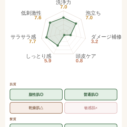
洗浄力
7.0
低刺激性
泡立ち
7.6
7.0
サラサラ感
ダメージ補修
7.7
3.2
しっとり感
頭皮ケア
5.9
0.8
肌質
脂性肌◎
普通肌◎
乾燥肌△
敏感肌×
髪質