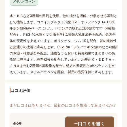
メチルパラベン
水・ＢＧなど3種類の溶剤を使用。他の成分を溶解・分散させる基剤と
して機能します。ココイルグルタミン酸TEA・オレフィン(C14-16)ス
ルホン酸Naをベースにした、バランスの取れた洗浄処方です（4種類
配合）。PEG-40水添ヒマシ油を含む1種類の乳化成分を配合。処方全
体の安定性を支えています。ポリクオタニウム-10を配合。髪の柔軟性
と指通りの改善に寄与します。PCA-Na・アスパラギン酸Naなど4種類
の保湿・補修成分を配合。適度なうるおいと補修効果でまとまりのあ
る髪に導きます。香料成分を配合しています。水酸化Ｋ・ＥＤＴＡ－
２Ｎａを含む2種類の調整剤を配合。処方の安定性とpHバランスを支
えています。メチルパラベンを配合。製品の品質保持に寄与します。
口コミ評価
まだ口コミはありません。最初の口コミを投稿してみませんか？
口コミを書く
全0件