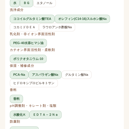
水
ＢＧ
エタノール
洗浄成分
ココイルグルタミン酸TEA
オレフィン(C14-16)スルホン酸Na
コカミドＤＥＡ
ラウロアンホ酢酸Na
乳化剤・非イオン界面活性剤
PEG-40水添ヒマシ油
カチオン界面活性剤・柔軟剤
ポリクオタニウム-10
保湿・補修成分
PCA-Na
アスパラギン酸Na
グルタミン酸Na
ヒドロキシプロピルキトサン
香料
香料
pH調整剤・キレート剤・塩類
水酸化Ｋ
ＥＤＴＡ－２Ｎａ
防腐剤