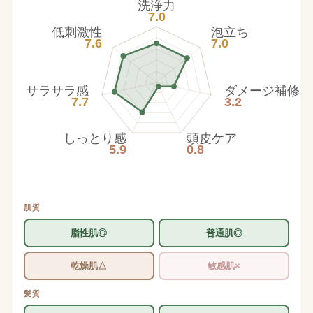
洗浄力
7.0
低刺激性
泡立ち
7.6
7.0
サラサラ感
ダメージ補修
7.7
3.2
しっとり感
頭皮ケア
5.9
0.8
肌質
脂性肌◎
普通肌◎
乾燥肌△
敏感肌×
髪質