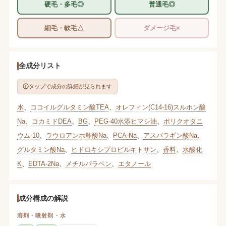
硬毛・多毛◎
普通毛◎
細毛・軟毛△
ダメージ毛×
全成分リスト
タップで成分の詳細が見られます
水
、
ココイルグルタミン酸TEA
、
オレフィン(C14-16)スルホン酸
Na
、
コカミドDEA
、
BG
、
PEG-40水添ヒマシ油
、
ポリクオタニ
ウム-10
、
ラウロアンホ酢酸Na
、
PCA-Na
、
アスパラギン酸Na
、
グルタミン酸Na
、
ヒドロキシプロピルキトサン
、
香料
、
水酸化
K
、
EDTA-2Na
、
メチルパラベン
、
エタノール
成分構成の解説
溶剤・噴射剤・水