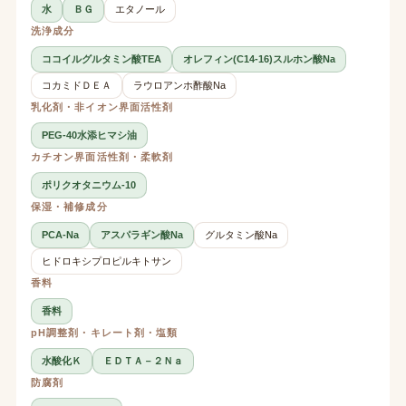
水
ＢＧ
エタノール
洗浄成分
ココイルグルタミン酸TEA
オレフィン(C14-16)スルホン酸Na
コカミドＤＥＡ
ラウロアンホ酢酸Na
乳化剤・非イオン界面活性剤
PEG-40水添ヒマシ油
カチオン界面活性剤・柔軟剤
ポリクオタニウム-10
保湿・補修成分
PCA-Na
アスパラギン酸Na
グルタミン酸Na
ヒドロキシプロピルキトサン
香料
香料
pH調整剤・キレート剤・塩類
水酸化Ｋ
ＥＤＴＡ－２Ｎａ
防腐剤