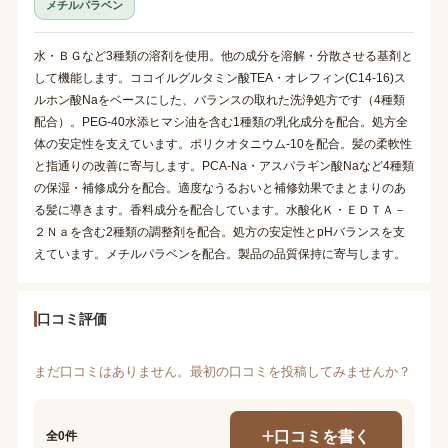
メチルパラベン
水・ＢＧなど3種類の溶剤を使用。他の成分を溶解・分散させる基剤と
して機能します。ココイルグルタミン酸TEA・オレフィン(C14-16)ス
ルホン酸Naをベースにした、バランスの取れた洗浄処方です（4種類
配合）。PEG-40水添ヒマシ油を含む1種類の乳化成分を配合。処方全
体の安定性を支えています。ポリクオタニウム-10を配合。髪の柔軟性
と指通りの改善に寄与します。PCA-Na・アスパラギン酸Naなど4種類
の保湿・補修成分を配合。適度なうるおいと補修効果でまとまりのあ
る髪に導きます。香料成分を配合しています。水酸化Ｋ・ＥＤＴＡ－
２Ｎａを含む2種類の調整剤を配合。処方の安定性とpHバランスを支
えています。メチルパラベンを配合。製品の品質保持に寄与します。
口コミ評価
まだ口コミはありません。最初の口コミを投稿してみませんか？
口コミを書く
全0件