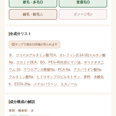
硬毛・多毛◎
普通毛◎
細毛・軟毛△
ダメージ毛×
全成分リスト
タップで成分の詳細が見られます
水
、
ココイルグルタミン酸TEA
、
オレフィン(C14-16)スルホン酸
Na
、
コカミドDEA
、
BG
、
PEG-40水添ヒマシ油
、
ポリクオタニ
ウム-10
、
ラウロアンホ酢酸Na
、
PCA-Na
、
アスパラギン酸Na
、
グルタミン酸Na
、
ヒドロキシプロピルキトサン
、
香料
、
水酸化
K
、
EDTA-2Na
、
メチルパラベン
、
エタノール
成分構成の解説
溶剤・噴射剤・水