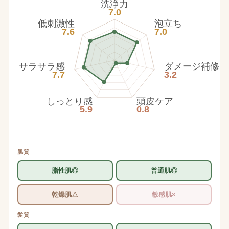
洗浄力
7.0
低刺激性
泡立ち
7.6
7.0
サラサラ感
ダメージ補修
7.7
3.2
しっとり感
頭皮ケア
5.9
0.8
肌質
脂性肌◎
普通肌◎
乾燥肌△
敏感肌×
髪質