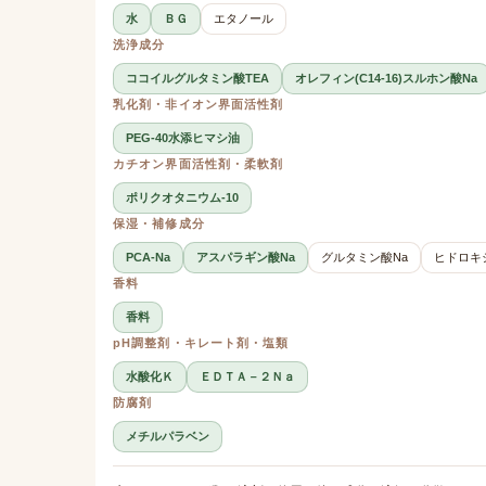
水
ＢＧ
エタノール
洗浄成分
ココイルグルタミン酸TEA
オレフィン(C14-16)スルホン酸Na
乳化剤・非イオン界面活性剤
PEG-40水添ヒマシ油
カチオン界面活性剤・柔軟剤
ポリクオタニウム-10
保湿・補修成分
PCA-Na
アスパラギン酸Na
グルタミン酸Na
ヒドロキ
香料
香料
pH調整剤・キレート剤・塩類
水酸化Ｋ
ＥＤＴＡ－２Ｎａ
防腐剤
メチルパラベン