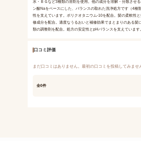
水・ＢＧなど3種類の溶剤を使用。他の成分を溶解・分散させる基剤
ン酸Naをベースにした、バランスの取れた洗浄処方です（4種類
性を支えています。ポリクオタニウム-10を配合。髪の柔軟性と
修成分を配合。適度なうるおいと補修効果でまとまりのある髪
類の調整剤を配合。処方の安定性とpHバランスを支えています
口コミ評価
まだ口コミはありません。最初の口コミを投稿してみませ
全0件