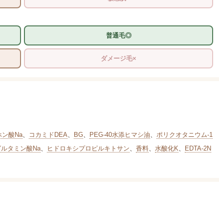
普通毛◎
ダメージ毛×
ホン酸Na
、
コカミドDEA
、
BG
、
PEG-40水添ヒマシ油
、
ポリクオタニウム-1
グルタミン酸Na
、
ヒドロキシプロピルキトサン
、
香料
、
水酸化K
、
EDTA-2N