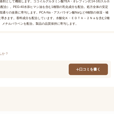
として機能します。ココイルグルタミン酸TEA・オレフィン(C14-16)スルホ
配合）。PEG-40水添ヒマシ油を含む1種類の乳化成分を配合。処方全体の安定
指通りの改善に寄与します。PCA-Na・アスパラギン酸Naなど4種類の保湿・補
に導きます。香料成分を配合しています。水酸化Ｋ・ＥＤＴＡ－２Ｎａを含む2種
。メチルパラベンを配合。製品の品質保持に寄与します。
んか？
口コミを書く