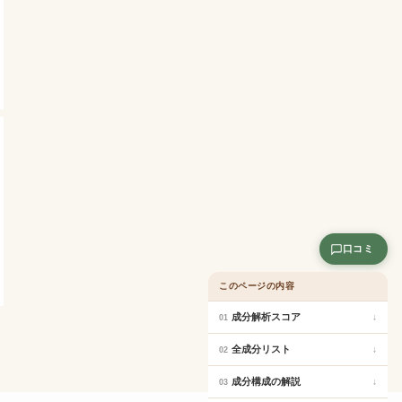
口コミ
このページの内容
成分解析スコア
↓
01
全成分リスト
↓
02
成分構成の解説
↓
03