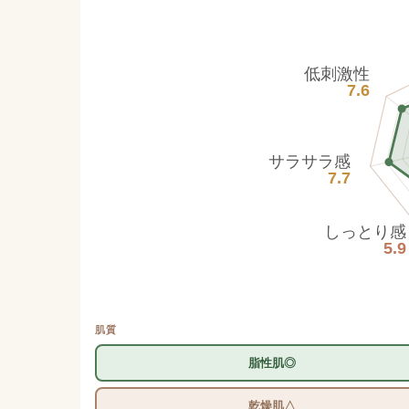
低刺激性
7.6
サラサラ感
7.7
しっとり感
5.9
肌質
脂性肌◎
乾燥肌△