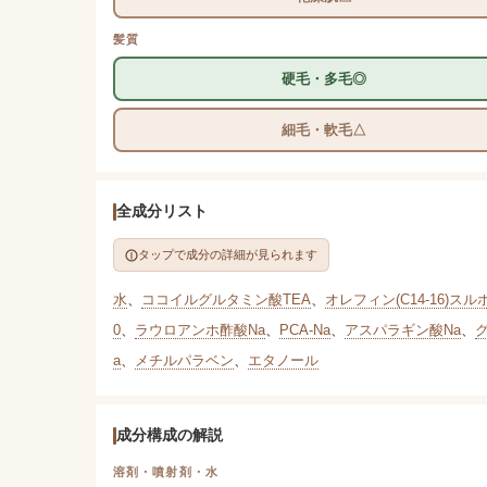
髪質
硬毛・多毛◎
細毛・軟毛△
全成分リスト
タップで成分の詳細が見られます
水
、
ココイルグルタミン酸TEA
、
オレフィン(C14-16)スル
0
、
ラウロアンホ酢酸Na
、
PCA-Na
、
アスパラギン酸Na
、
a
、
メチルパラベン
、
エタノール
成分構成の解説
溶剤・噴射剤・水