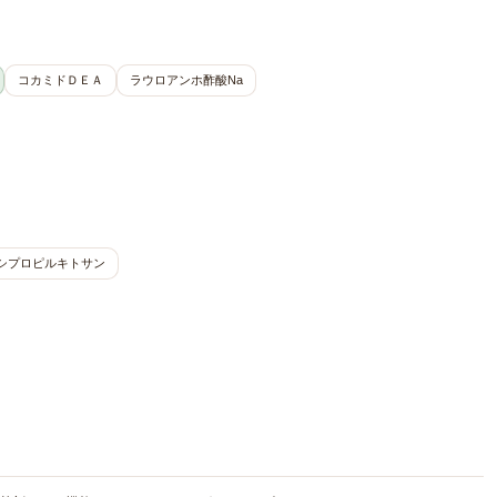
コカミドＤＥＡ
ラウロアンホ酢酸Na
シプロピルキトサン