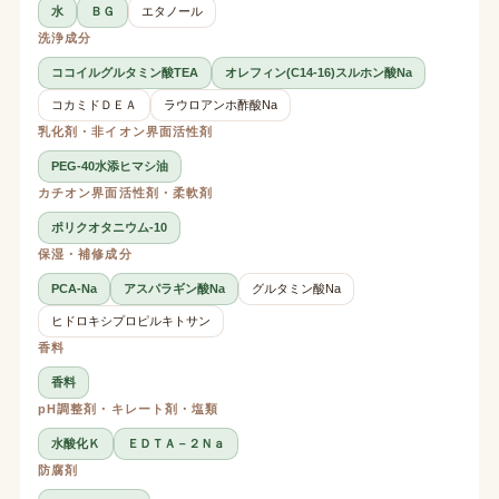
水
ＢＧ
エタノール
洗浄成分
ココイルグルタミン酸TEA
オレフィン(C14-16)スルホン酸Na
コカミドＤＥＡ
ラウロアンホ酢酸Na
乳化剤・非イオン界面活性剤
PEG-40水添ヒマシ油
カチオン界面活性剤・柔軟剤
ポリクオタニウム-10
保湿・補修成分
PCA-Na
アスパラギン酸Na
グルタミン酸Na
ヒドロキシプロピルキトサン
香料
香料
pH調整剤・キレート剤・塩類
水酸化Ｋ
ＥＤＴＡ－２Ｎａ
防腐剤