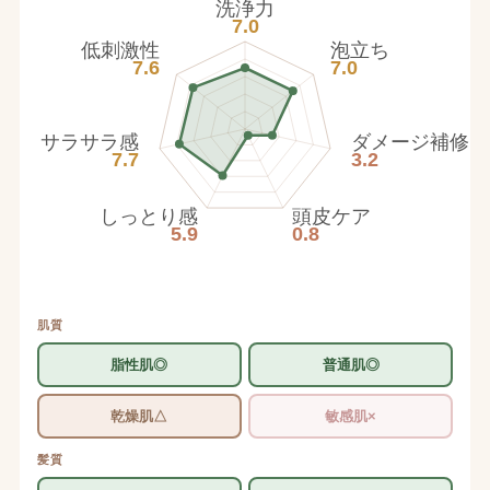
洗浄力
7.0
低刺激性
泡立ち
7.6
7.0
サラサラ感
ダメージ補修
7.7
3.2
しっとり感
頭皮ケア
5.9
0.8
肌質
脂性肌◎
普通肌◎
乾燥肌△
敏感肌×
髪質