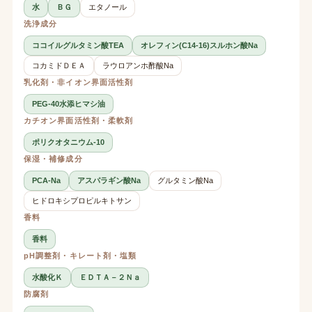
水
ＢＧ
エタノール
洗浄成分
ココイルグルタミン酸TEA
オレフィン(C14-16)スルホン酸Na
コカミドＤＥＡ
ラウロアンホ酢酸Na
乳化剤・非イオン界面活性剤
PEG-40水添ヒマシ油
カチオン界面活性剤・柔軟剤
ポリクオタニウム-10
保湿・補修成分
PCA-Na
アスパラギン酸Na
グルタミン酸Na
ヒドロキシプロピルキトサン
香料
香料
pH調整剤・キレート剤・塩類
水酸化Ｋ
ＥＤＴＡ－２Ｎａ
防腐剤