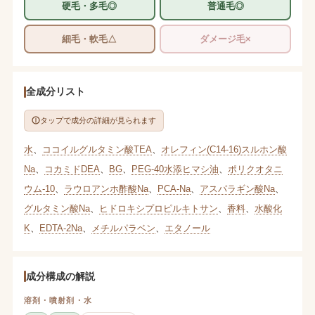
硬毛・多毛◎
普通毛◎
細毛・軟毛△
ダメージ毛×
全成分リスト
タップで成分の詳細が見られます
水
、
ココイルグルタミン酸TEA
、
オレフィン(C14-16)スルホン酸
Na
、
コカミドDEA
、
BG
、
PEG-40水添ヒマシ油
、
ポリクオタニ
ウム-10
、
ラウロアンホ酢酸Na
、
PCA-Na
、
アスパラギン酸Na
、
グルタミン酸Na
、
ヒドロキシプロピルキトサン
、
香料
、
水酸化
K
、
EDTA-2Na
、
メチルパラベン
、
エタノール
成分構成の解説
溶剤・噴射剤・水