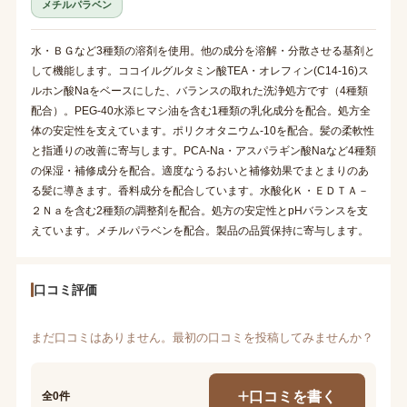
メチルパラベン
水・ＢＧなど3種類の溶剤を使用。他の成分を溶解・分散させる基剤と
して機能します。ココイルグルタミン酸TEA・オレフィン(C14-16)ス
ルホン酸Naをベースにした、バランスの取れた洗浄処方です（4種類
配合）。PEG-40水添ヒマシ油を含む1種類の乳化成分を配合。処方全
体の安定性を支えています。ポリクオタニウム-10を配合。髪の柔軟性
と指通りの改善に寄与します。PCA-Na・アスパラギン酸Naなど4種類
の保湿・補修成分を配合。適度なうるおいと補修効果でまとまりのあ
る髪に導きます。香料成分を配合しています。水酸化Ｋ・ＥＤＴＡ－
２Ｎａを含む2種類の調整剤を配合。処方の安定性とpHバランスを支
えています。メチルパラベンを配合。製品の品質保持に寄与します。
口コミ評価
まだ口コミはありません。最初の口コミを投稿してみませんか？
口コミを書く
全0件