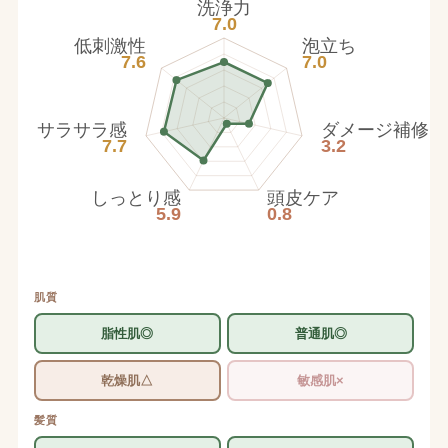
洗浄力
7.0
低刺激性
泡立ち
7.6
7.0
サラサラ感
ダメージ補修
7.7
3.2
しっとり感
頭皮ケア
5.9
0.8
肌質
脂性肌◎
普通肌◎
乾燥肌△
敏感肌×
髪質