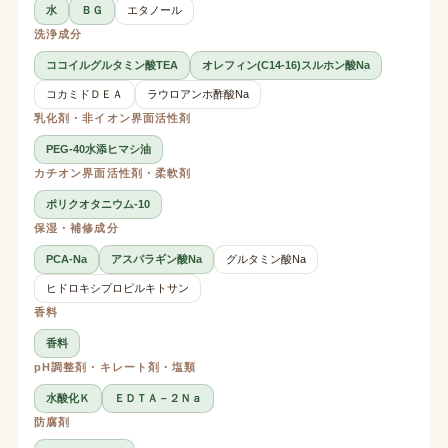
水
ＢＧ
エタノール
洗浄成分
ココイルグルタミン酸TEA
オレフィン(C14-16)スルホン酸Na
コカミドＤＥＡ
ラウロアンホ酢酸Na
乳化剤・非イオン界面活性剤
PEG-40水添ヒマシ油
カチオン界面活性剤・柔軟剤
ポリクオタニウム-10
保湿・補修成分
PCA-Na
アスパラギン酸Na
グルタミン酸Na
ヒドロキシプロピルキトサン
香料
香料
pH調整剤・キレート剤・塩類
水酸化Ｋ
ＥＤＴＡ－２Ｎａ
防腐剤