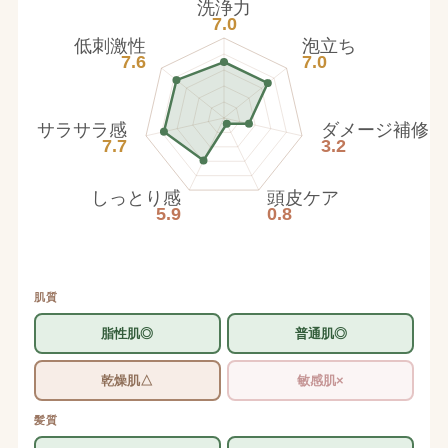
洗浄力
7.0
低刺激性
泡立ち
7.6
7.0
サラサラ感
ダメージ補修
7.7
3.2
しっとり感
頭皮ケア
5.9
0.8
肌質
脂性肌◎
普通肌◎
乾燥肌△
敏感肌×
髪質