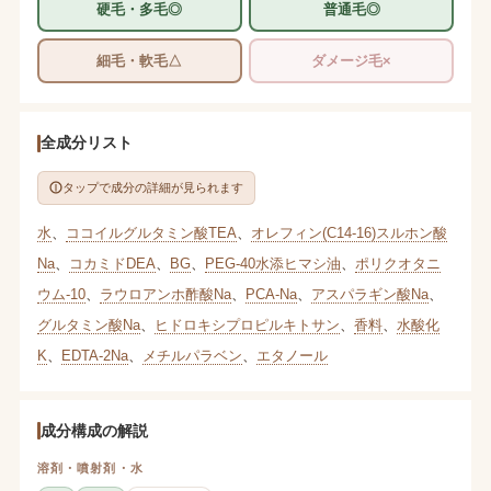
硬毛・多毛◎
普通毛◎
細毛・軟毛△
ダメージ毛×
全成分リスト
タップで成分の詳細が見られます
水
、
ココイルグルタミン酸TEA
、
オレフィン(C14-16)スルホン酸
Na
、
コカミドDEA
、
BG
、
PEG-40水添ヒマシ油
、
ポリクオタニ
ウム-10
、
ラウロアンホ酢酸Na
、
PCA-Na
、
アスパラギン酸Na
、
グルタミン酸Na
、
ヒドロキシプロピルキトサン
、
香料
、
水酸化
K
、
EDTA-2Na
、
メチルパラベン
、
エタノール
成分構成の解説
溶剤・噴射剤・水