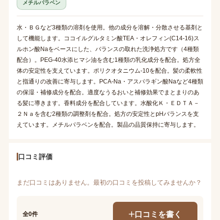
メチルパラベン
水・ＢＧなど3種類の溶剤を使用。他の成分を溶解・分散させる基剤と
して機能します。ココイルグルタミン酸TEA・オレフィン(C14-16)ス
ルホン酸Naをベースにした、バランスの取れた洗浄処方です（4種類
配合）。PEG-40水添ヒマシ油を含む1種類の乳化成分を配合。処方全
体の安定性を支えています。ポリクオタニウム-10を配合。髪の柔軟性
と指通りの改善に寄与します。PCA-Na・アスパラギン酸Naなど4種類
の保湿・補修成分を配合。適度なうるおいと補修効果でまとまりのあ
る髪に導きます。香料成分を配合しています。水酸化Ｋ・ＥＤＴＡ－
２Ｎａを含む2種類の調整剤を配合。処方の安定性とpHバランスを支
えています。メチルパラベンを配合。製品の品質保持に寄与します。
口コミ評価
まだ口コミはありません。最初の口コミを投稿してみませんか？
口コミを書く
全0件