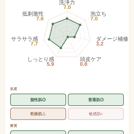
洗浄力
7.0
低刺激性
泡立ち
7.6
7.0
サラサラ感
ダメージ補修
7.7
3.2
しっとり感
頭皮ケア
5.9
0.8
肌質
脂性肌◎
普通肌◎
乾燥肌△
敏感肌×
髪質