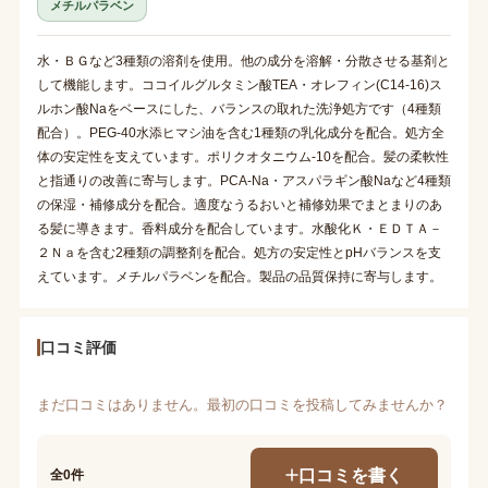
メチルパラベン
水・ＢＧなど3種類の溶剤を使用。他の成分を溶解・分散させる基剤と
して機能します。ココイルグルタミン酸TEA・オレフィン(C14-16)ス
ルホン酸Naをベースにした、バランスの取れた洗浄処方です（4種類
配合）。PEG-40水添ヒマシ油を含む1種類の乳化成分を配合。処方全
体の安定性を支えています。ポリクオタニウム-10を配合。髪の柔軟性
と指通りの改善に寄与します。PCA-Na・アスパラギン酸Naなど4種類
の保湿・補修成分を配合。適度なうるおいと補修効果でまとまりのあ
る髪に導きます。香料成分を配合しています。水酸化Ｋ・ＥＤＴＡ－
２Ｎａを含む2種類の調整剤を配合。処方の安定性とpHバランスを支
えています。メチルパラベンを配合。製品の品質保持に寄与します。
口コミ評価
まだ口コミはありません。最初の口コミを投稿してみませんか？
口コミを書く
全0件