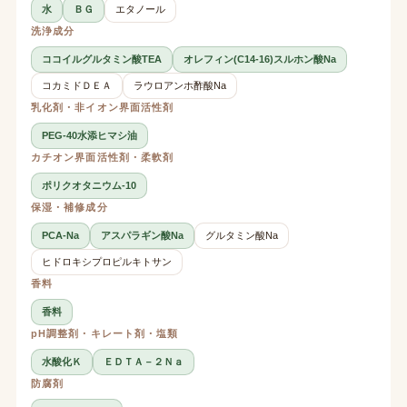
水
ＢＧ
エタノール
洗浄成分
ココイルグルタミン酸TEA
オレフィン(C14-16)スルホン酸Na
コカミドＤＥＡ
ラウロアンホ酢酸Na
乳化剤・非イオン界面活性剤
PEG-40水添ヒマシ油
カチオン界面活性剤・柔軟剤
ポリクオタニウム-10
保湿・補修成分
PCA-Na
アスパラギン酸Na
グルタミン酸Na
ヒドロキシプロピルキトサン
香料
香料
pH調整剤・キレート剤・塩類
水酸化Ｋ
ＥＤＴＡ－２Ｎａ
防腐剤