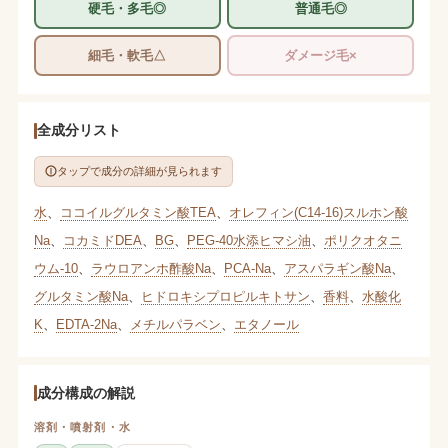
硬毛・多毛◎
普通毛◎
細毛・軟毛△
ダメージ毛×
全成分リスト
タップで成分の詳細が見られます
水
、
ココイルグルタミン酸TEA
、
オレフィン(C14-16)スルホン酸
Na
、
コカミドDEA
、
BG
、
PEG-40水添ヒマシ油
、
ポリクオタニ
ウム-10
、
ラウロアンホ酢酸Na
、
PCA-Na
、
アスパラギン酸Na
、
グルタミン酸Na
、
ヒドロキシプロピルキトサン
、
香料
、
水酸化
K
、
EDTA-2Na
、
メチルパラベン
、
エタノール
成分構成の解説
溶剤・噴射剤・水