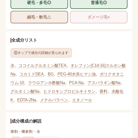
硬毛・多毛◎
普通毛◎
細毛・軟毛△
ダメージ毛×
全成分リスト
タップで成分の詳細が見られます
水
、
ココイルグルタミン酸TEA
、
オレフィン(C14-16)スルホン酸
Na
、
コカミドDEA
、
BG
、
PEG-40水添ヒマシ油
、
ポリクオタニ
ウム-10
、
ラウロアンホ酢酸Na
、
PCA-Na
、
アスパラギン酸Na
、
グルタミン酸Na
、
ヒドロキシプロピルキトサン
、
香料
、
水酸化
K
、
EDTA-2Na
、
メチルパラベン
、
エタノール
成分構成の解説
溶剤・噴射剤・水