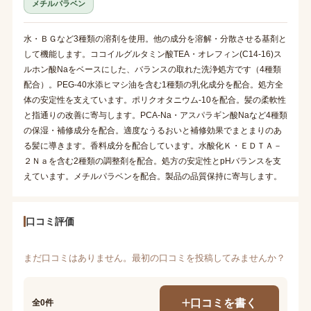
メチルパラベン
水・ＢＧなど3種類の溶剤を使用。他の成分を溶解・分散させる基剤と
して機能します。ココイルグルタミン酸TEA・オレフィン(C14-16)ス
ルホン酸Naをベースにした、バランスの取れた洗浄処方です（4種類
配合）。PEG-40水添ヒマシ油を含む1種類の乳化成分を配合。処方全
体の安定性を支えています。ポリクオタニウム-10を配合。髪の柔軟性
と指通りの改善に寄与します。PCA-Na・アスパラギン酸Naなど4種類
の保湿・補修成分を配合。適度なうるおいと補修効果でまとまりのあ
る髪に導きます。香料成分を配合しています。水酸化Ｋ・ＥＤＴＡ－
２Ｎａを含む2種類の調整剤を配合。処方の安定性とpHバランスを支
えています。メチルパラベンを配合。製品の品質保持に寄与します。
口コミ評価
まだ口コミはありません。最初の口コミを投稿してみませんか？
口コミを書く
全0件