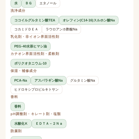
水
ＢＧ
エタノール
洗浄成分
ココイルグルタミン酸TEA
オレフィン(C14-16)スルホン酸Na
コカミドＤＥＡ
ラウロアンホ酢酸Na
乳化剤・非イオン界面活性剤
PEG-40水添ヒマシ油
カチオン界面活性剤・柔軟剤
ポリクオタニウム-10
保湿・補修成分
PCA-Na
アスパラギン酸Na
グルタミン酸Na
ヒドロキシプロピルキトサン
香料
香料
pH調整剤・キレート剤・塩類
水酸化Ｋ
ＥＤＴＡ－２Ｎａ
防腐剤