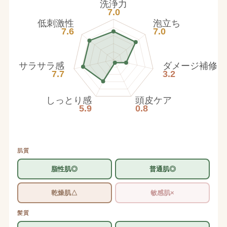
洗浄力
7.0
低刺激性
泡立ち
7.6
7.0
サラサラ感
ダメージ補修
7.7
3.2
しっとり感
頭皮ケア
5.9
0.8
肌質
脂性肌◎
普通肌◎
乾燥肌△
敏感肌×
髪質