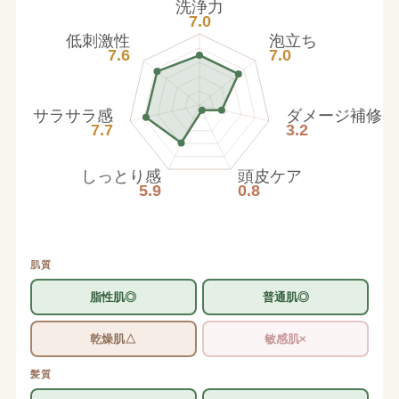
洗浄力
7.0
低刺激性
泡立ち
7.6
7.0
サラサラ感
ダメージ補修
7.7
3.2
しっとり感
頭皮ケア
5.9
0.8
肌質
脂性肌◎
普通肌◎
乾燥肌△
敏感肌×
髪質