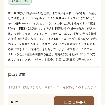
メチルパラベン
水・ＢＧなど3種類の溶剤を使用。他の成分を溶解・分散させる基剤と
して機能します。ココイルグルタミン酸TEA・オレフィン(C14-16)ス
ルホン酸Naをベースにした、バランスの取れた洗浄処方です（4種類
配合）。PEG-40水添ヒマシ油を含む1種類の乳化成分を配合。処方全
体の安定性を支えています。ポリクオタニウム-10を配合。髪の柔軟性
と指通りの改善に寄与します。PCA-Na・アスパラギン酸Naなど4種類
の保湿・補修成分を配合。適度なうるおいと補修効果でまとまりのあ
る髪に導きます。香料成分を配合しています。水酸化Ｋ・ＥＤＴＡ－
２Ｎａを含む2種類の調整剤を配合。処方の安定性とpHバランスを支
えています。メチルパラベンを配合。製品の品質保持に寄与します。
口コミ評価
まだ口コミはありません。最初の口コミを投稿してみませんか？
口コミを書く
全0件