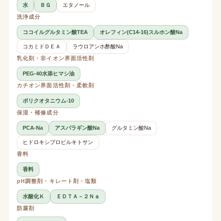
水
ＢＧ
エタノール
洗浄成分
ココイルグルタミン酸TEA
オレフィン(C14-16)スルホン酸Na
コカミドＤＥＡ
ラウロアンホ酢酸Na
乳化剤・非イオン界面活性剤
PEG-40水添ヒマシ油
カチオン界面活性剤・柔軟剤
ポリクオタニウム-10
保湿・補修成分
PCA-Na
アスパラギン酸Na
グルタミン酸Na
ヒドロキシプロピルキトサン
香料
香料
pH調整剤・キレート剤・塩類
水酸化Ｋ
ＥＤＴＡ－２Ｎａ
防腐剤