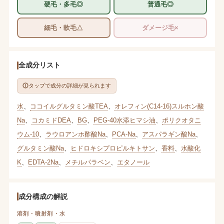
硬毛・多毛◎
普通毛◎
細毛・軟毛△
ダメージ毛×
全成分リスト
タップで成分の詳細が見られます
水
、
ココイルグルタミン酸TEA
、
オレフィン(C14-16)スルホン酸
Na
、
コカミドDEA
、
BG
、
PEG-40水添ヒマシ油
、
ポリクオタニ
ウム-10
、
ラウロアンホ酢酸Na
、
PCA-Na
、
アスパラギン酸Na
、
グルタミン酸Na
、
ヒドロキシプロピルキトサン
、
香料
、
水酸化
K
、
EDTA-2Na
、
メチルパラベン
、
エタノール
成分構成の解説
溶剤・噴射剤・水