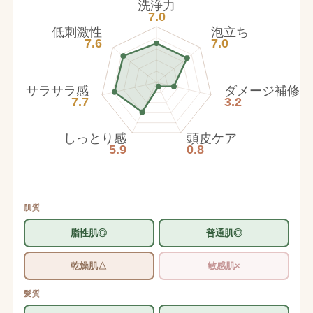
洗浄力
7.0
低刺激性
泡立ち
7.6
7.0
サラサラ感
ダメージ補修
7.7
3.2
しっとり感
頭皮ケア
5.9
0.8
肌質
脂性肌◎
普通肌◎
乾燥肌△
敏感肌×
髪質