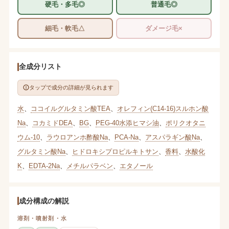
硬毛・多毛◎
普通毛◎
細毛・軟毛△
ダメージ毛×
全成分リスト
タップで成分の詳細が見られます
水
、
ココイルグルタミン酸TEA
、
オレフィン(C14-16)スルホン酸
Na
、
コカミドDEA
、
BG
、
PEG-40水添ヒマシ油
、
ポリクオタニ
ウム-10
、
ラウロアンホ酢酸Na
、
PCA-Na
、
アスパラギン酸Na
、
グルタミン酸Na
、
ヒドロキシプロピルキトサン
、
香料
、
水酸化
K
、
EDTA-2Na
、
メチルパラベン
、
エタノール
成分構成の解説
溶剤・噴射剤・水