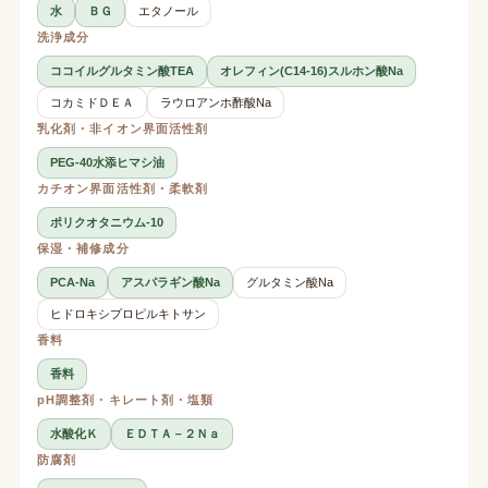
水
ＢＧ
エタノール
洗浄成分
ココイルグルタミン酸TEA
オレフィン(C14-16)スルホン酸Na
コカミドＤＥＡ
ラウロアンホ酢酸Na
乳化剤・非イオン界面活性剤
PEG-40水添ヒマシ油
カチオン界面活性剤・柔軟剤
ポリクオタニウム-10
保湿・補修成分
PCA-Na
アスパラギン酸Na
グルタミン酸Na
ヒドロキシプロピルキトサン
香料
香料
pH調整剤・キレート剤・塩類
水酸化Ｋ
ＥＤＴＡ－２Ｎａ
防腐剤