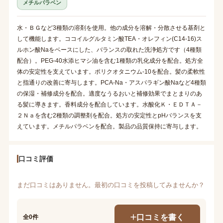
メチルパラベン
水・ＢＧなど3種類の溶剤を使用。他の成分を溶解・分散させる基剤と
して機能します。ココイルグルタミン酸TEA・オレフィン(C14-16)ス
ルホン酸Naをベースにした、バランスの取れた洗浄処方です（4種類
配合）。PEG-40水添ヒマシ油を含む1種類の乳化成分を配合。処方全
体の安定性を支えています。ポリクオタニウム-10を配合。髪の柔軟性
と指通りの改善に寄与します。PCA-Na・アスパラギン酸Naなど4種類
の保湿・補修成分を配合。適度なうるおいと補修効果でまとまりのあ
る髪に導きます。香料成分を配合しています。水酸化Ｋ・ＥＤＴＡ－
２Ｎａを含む2種類の調整剤を配合。処方の安定性とpHバランスを支
えています。メチルパラベンを配合。製品の品質保持に寄与します。
口コミ評価
まだ口コミはありません。最初の口コミを投稿してみませんか？
口コミを書く
全0件