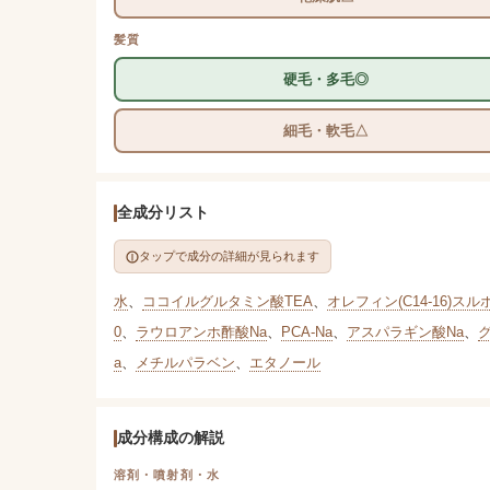
髪質
硬毛・多毛◎
細毛・軟毛△
全成分リスト
タップで成分の詳細が見られます
水
、
ココイルグルタミン酸TEA
、
オレフィン(C14-16)スル
0
、
ラウロアンホ酢酸Na
、
PCA-Na
、
アスパラギン酸Na
、
a
、
メチルパラベン
、
エタノール
成分構成の解説
溶剤・噴射剤・水