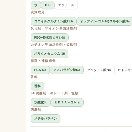
水
ＢＧ
エタノール
洗浄成分
ココイルグルタミン酸TEA
オレフィン(C14-16)スルホン酸Na
乳化剤・非イオン界面活性剤
PEG-40水添ヒマシ油
カチオン界面活性剤・柔軟剤
ポリクオタニウム-10
保湿・補修成分
PCA-Na
アスパラギン酸Na
グルタミン酸Na
ヒドロキ
香料
香料
pH調整剤・キレート剤・塩類
水酸化Ｋ
ＥＤＴＡ－２Ｎａ
防腐剤
メチルパラベン