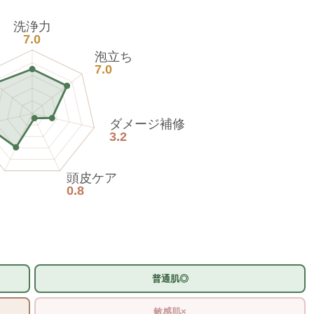
洗浄力
7.0
泡立ち
7.0
ダメージ補修
3.2
頭皮ケア
0.8
普通肌◎
敏感肌×