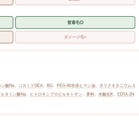
普通毛◎
ダメージ毛×
ホン酸Na
、
コカミドDEA
、
BG
、
PEG-40水添ヒマシ油
、
ポリクオタニウム-1
グルタミン酸Na
、
ヒドロキシプロピルキトサン
、
香料
、
水酸化K
、
EDTA-2N