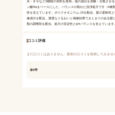
水・ＢＧなど3種類の溶剤を使用。他の成分を溶解・分散させる基剤
ン酸Naをベースにした、バランスの取れた洗浄処方です（4種類
性を支えています。ポリクオタニウム-10を配合。髪の柔軟性と
修成分を配合。適度なうるおいと補修効果でまとまりのある髪
類の調整剤を配合。処方の安定性とpHバランスを支えています
口コミ評価
まだ口コミはありません。最初の口コミを投稿してみませ
全0件