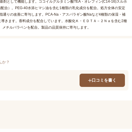
として機能します。ココイルグルタミン酸TEA・オレフィン(C14-16)スルホ
配合）。PEG-40水添ヒマシ油を含む1種類の乳化成分を配合。処方全体の安定
指通りの改善に寄与します。PCA-Na・アスパラギン酸Naなど4種類の保湿・補
に導きます。香料成分を配合しています。水酸化Ｋ・ＥＤＴＡ－２Ｎａを含む2種
。メチルパラベンを配合。製品の品質保持に寄与します。
んか？
口コミを書く