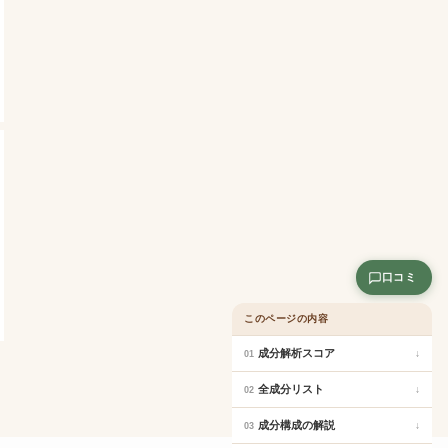
口コミ
このページの内容
成分解析スコア
↓
01
全成分リスト
↓
02
成分構成の解説
↓
03