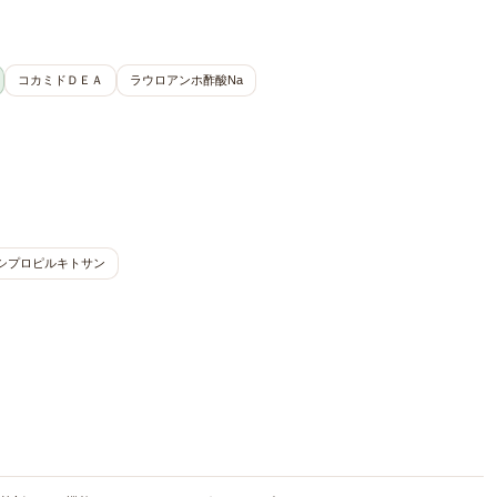
コカミドＤＥＡ
ラウロアンホ酢酸Na
シプロピルキトサン