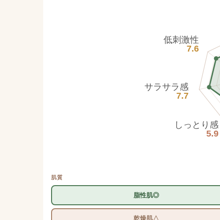
低刺激性
7.6
サラサラ感
7.7
しっとり感
5.9
肌質
脂性肌◎
乾燥肌△