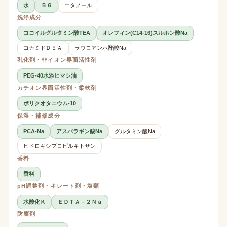
水
ＢＧ
エタノール
洗浄成分
ココイルグルタミン酸TEA
オレフィン(C14-16)スルホン酸Na
コカミドＤＥＡ
ラウロアンホ酢酸Na
乳化剤・非イオン界面活性剤
PEG-40水添ヒマシ油
カチオン界面活性剤・柔軟剤
ポリクオタニウム-10
保湿・補修成分
PCA-Na
アスパラギン酸Na
グルタミン酸Na
ヒドロキシプロピルキトサン
香料
香料
pH調整剤・キレート剤・塩類
水酸化Ｋ
ＥＤＴＡ－２Ｎａ
防腐剤