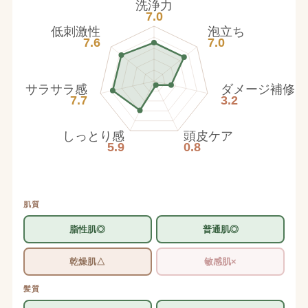
洗浄力
7.0
低刺激性
泡立ち
7.6
7.0
サラサラ感
ダメージ補修
7.7
3.2
しっとり感
頭皮ケア
5.9
0.8
肌質
脂性肌◎
普通肌◎
乾燥肌△
敏感肌×
髪質