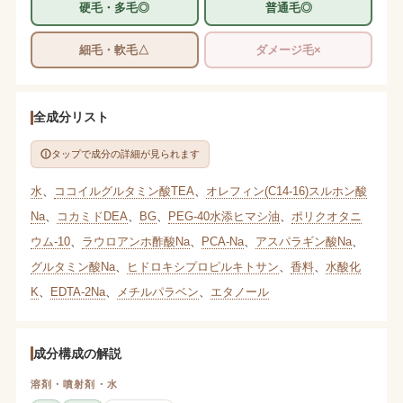
硬毛・多毛◎
普通毛◎
細毛・軟毛△
ダメージ毛×
全成分リスト
タップで成分の詳細が見られます
水
、
ココイルグルタミン酸TEA
、
オレフィン(C14-16)スルホン酸
Na
、
コカミドDEA
、
BG
、
PEG-40水添ヒマシ油
、
ポリクオタニ
ウム-10
、
ラウロアンホ酢酸Na
、
PCA-Na
、
アスパラギン酸Na
、
グルタミン酸Na
、
ヒドロキシプロピルキトサン
、
香料
、
水酸化
K
、
EDTA-2Na
、
メチルパラベン
、
エタノール
成分構成の解説
溶剤・噴射剤・水