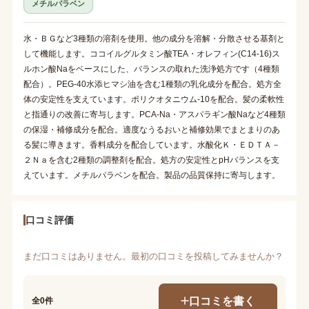
メチルパラベン
水・ＢＧなど3種類の溶剤を使用。他の成分を溶解・分散させる基剤と
して機能します。ココイルグルタミン酸TEA・オレフィン(C14-16)ス
ルホン酸Naをベースにした、バランスの取れた洗浄処方です（4種類
配合）。PEG-40水添ヒマシ油を含む1種類の乳化成分を配合。処方全
体の安定性を支えています。ポリクオタニウム-10を配合。髪の柔軟性
と指通りの改善に寄与します。PCA-Na・アスパラギン酸Naなど4種類
の保湿・補修成分を配合。適度なうるおいと補修効果でまとまりのあ
る髪に導きます。香料成分を配合しています。水酸化Ｋ・ＥＤＴＡ－
２Ｎａを含む2種類の調整剤を配合。処方の安定性とpHバランスを支
えています。メチルパラベンを配合。製品の品質保持に寄与します。
口コミ評価
まだ口コミはありません。最初の口コミを投稿してみませんか？
口コミを書く
全0件