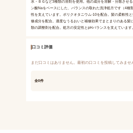
水・ＢＧなど3種類の溶剤を使用。他の成分を溶解・分散させる基剤
ン酸Naをベースにした、バランスの取れた洗浄処方です（4種類
性を支えています。ポリクオタニウム-10を配合。髪の柔軟性と
修成分を配合。適度なうるおいと補修効果でまとまりのある髪
類の調整剤を配合。処方の安定性とpHバランスを支えています
口コミ評価
まだ口コミはありません。最初の口コミを投稿してみませ
全0件