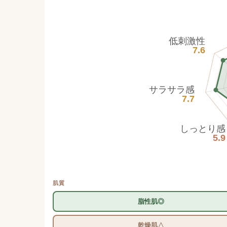
低刺激性
7.6
サラサラ感
7.7
しっとり感
5.9
肌質
脂性肌◎
乾燥肌△