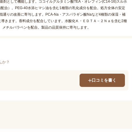
として機能します。ココイルグルタミン酸TEA・オレフィン(C14-16)スルホ
配合）。PEG-40水添ヒマシ油を含む1種類の乳化成分を配合。処方全体の安定
指通りの改善に寄与します。PCA-Na・アスパラギン酸Naなど4種類の保湿・補
に導きます。香料成分を配合しています。水酸化Ｋ・ＥＤＴＡ－２Ｎａを含む2種
。メチルパラベンを配合。製品の品質保持に寄与します。
んか？
口コミを書く