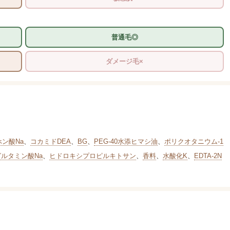
普通毛◎
ダメージ毛×
ホン酸Na
、
コカミドDEA
、
BG
、
PEG-40水添ヒマシ油
、
ポリクオタニウム-1
グルタミン酸Na
、
ヒドロキシプロピルキトサン
、
香料
、
水酸化K
、
EDTA-2N