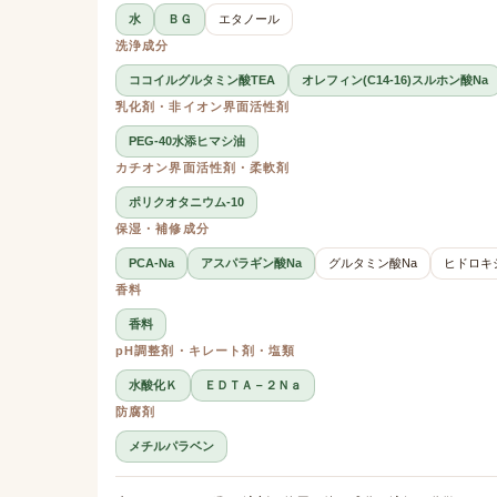
水
ＢＧ
エタノール
洗浄成分
ココイルグルタミン酸TEA
オレフィン(C14-16)スルホン酸Na
乳化剤・非イオン界面活性剤
PEG-40水添ヒマシ油
カチオン界面活性剤・柔軟剤
ポリクオタニウム-10
保湿・補修成分
PCA-Na
アスパラギン酸Na
グルタミン酸Na
ヒドロキ
香料
香料
pH調整剤・キレート剤・塩類
水酸化Ｋ
ＥＤＴＡ－２Ｎａ
防腐剤
メチルパラベン