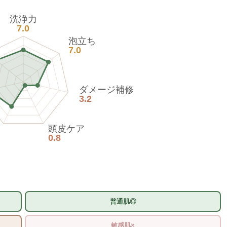
洗浄力
7.0
泡立ち
7.0
ダメージ補修
3.2
頭皮ケア
0.8
普通肌◎
敏感肌×