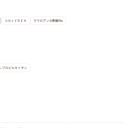
コカミドＤＥＡ
ラウロアンホ酢酸Na
シプロピルキトサン