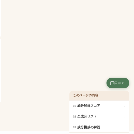
口コミ
このページの内容
成分解析スコア
↓
01
全成分リスト
↓
02
成分構成の解説
↓
03