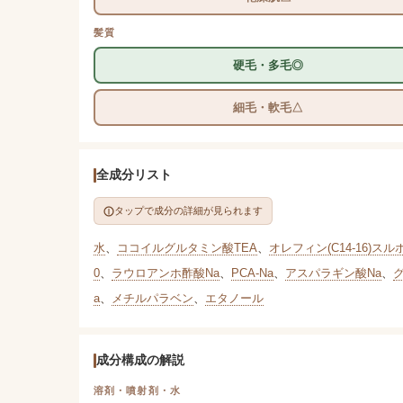
髪質
硬毛・多毛◎
細毛・軟毛△
全成分リスト
タップで成分の詳細が見られます
水
、
ココイルグルタミン酸TEA
、
オレフィン(C14-16)スル
0
、
ラウロアンホ酢酸Na
、
PCA-Na
、
アスパラギン酸Na
、
a
、
メチルパラベン
、
エタノール
成分構成の解説
溶剤・噴射剤・水