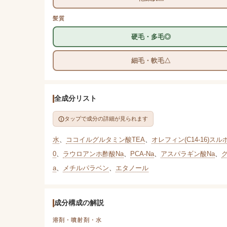
髪質
硬毛・多毛◎
細毛・軟毛△
全成分リスト
タップで成分の詳細が見られます
水
、
ココイルグルタミン酸TEA
、
オレフィン(C14-16)スル
0
、
ラウロアンホ酢酸Na
、
PCA-Na
、
アスパラギン酸Na
、
a
、
メチルパラベン
、
エタノール
成分構成の解説
溶剤・噴射剤・水