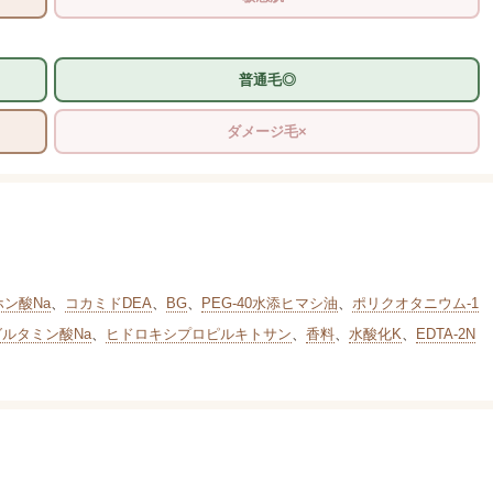
普通毛◎
ダメージ毛×
ホン酸Na
、
コカミドDEA
、
BG
、
PEG-40水添ヒマシ油
、
ポリクオタニウム-1
グルタミン酸Na
、
ヒドロキシプロピルキトサン
、
香料
、
水酸化K
、
EDTA-2N