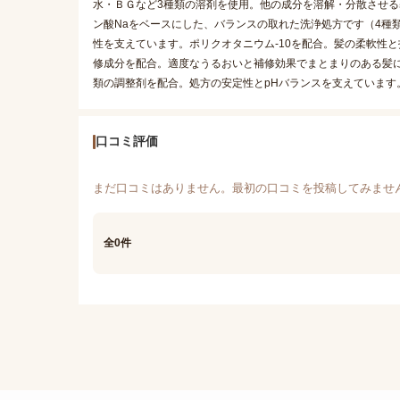
水・ＢＧなど3種類の溶剤を使用。他の成分を溶解・分散させる基剤
ン酸Naをベースにした、バランスの取れた洗浄処方です（4種類
性を支えています。ポリクオタニウム-10を配合。髪の柔軟性と
修成分を配合。適度なうるおいと補修効果でまとまりのある髪
類の調整剤を配合。処方の安定性とpHバランスを支えています
口コミ評価
まだ口コミはありません。最初の口コミを投稿してみませ
全0件