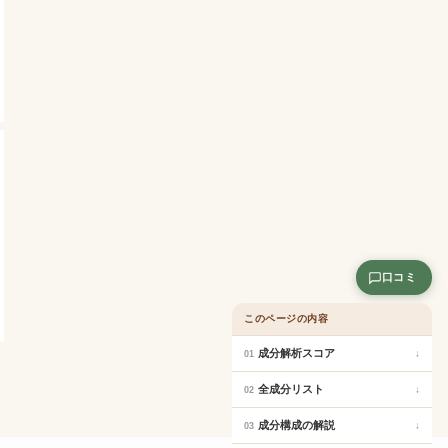
口コミ
このページの内容
成分解析スコア
↓
01
全成分リスト
↓
02
成分構成の解説
↓
03