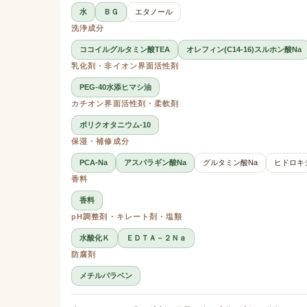
水
ＢＧ
エタノール
洗浄成分
ココイルグルタミン酸TEA
オレフィン(C14-16)スルホン酸Na
乳化剤・非イオン界面活性剤
PEG-40水添ヒマシ油
カチオン界面活性剤・柔軟剤
ポリクオタニウム-10
保湿・補修成分
PCA-Na
アスパラギン酸Na
グルタミン酸Na
ヒドロキ
香料
香料
pH調整剤・キレート剤・塩類
水酸化Ｋ
ＥＤＴＡ－２Ｎａ
防腐剤
メチルパラベン