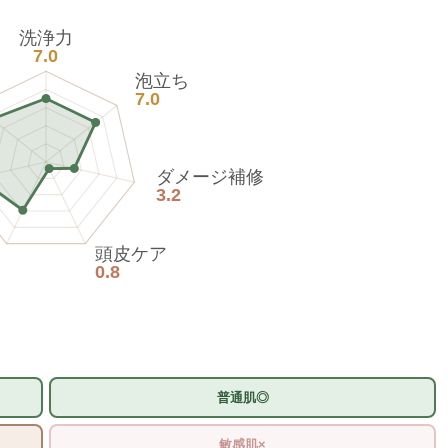
洗浄力
7.0
泡立ち
7.0
ダメージ補修
3.2
頭皮ケア
0.8
普通肌◎
敏感肌×