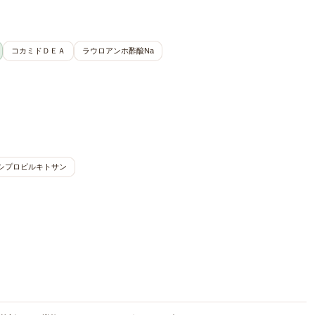
コカミドＤＥＡ
ラウロアンホ酢酸Na
シプロピルキトサン