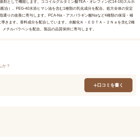
として機能します。ココイルグルタミン酸TEA・オレフィン(C14-16)スルホ
配合）。PEG-40水添ヒマシ油を含む1種類の乳化成分を配合。処方全体の安定
指通りの改善に寄与します。PCA-Na・アスパラギン酸Naなど4種類の保湿・補
に導きます。香料成分を配合しています。水酸化Ｋ・ＥＤＴＡ－２Ｎａを含む2種
。メチルパラベンを配合。製品の品質保持に寄与します。
んか？
口コミを書く