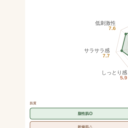
低刺激性
7.6
サラサラ感
7.7
しっとり感
5.9
肌質
脂性肌◎
乾燥肌△