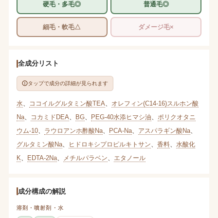
硬毛・多毛◎
普通毛◎
細毛・軟毛△
ダメージ毛×
全成分リスト
タップで成分の詳細が見られます
水
、
ココイルグルタミン酸TEA
、
オレフィン(C14-16)スルホン酸
Na
、
コカミドDEA
、
BG
、
PEG-40水添ヒマシ油
、
ポリクオタニ
ウム-10
、
ラウロアンホ酢酸Na
、
PCA-Na
、
アスパラギン酸Na
、
グルタミン酸Na
、
ヒドロキシプロピルキトサン
、
香料
、
水酸化
K
、
EDTA-2Na
、
メチルパラベン
、
エタノール
成分構成の解説
溶剤・噴射剤・水