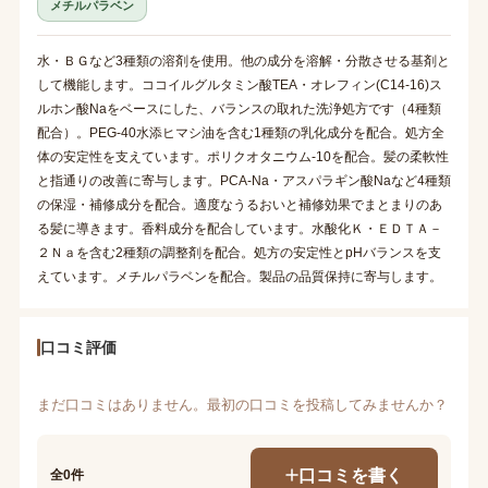
メチルパラベン
水・ＢＧなど3種類の溶剤を使用。他の成分を溶解・分散させる基剤と
して機能します。ココイルグルタミン酸TEA・オレフィン(C14-16)ス
ルホン酸Naをベースにした、バランスの取れた洗浄処方です（4種類
配合）。PEG-40水添ヒマシ油を含む1種類の乳化成分を配合。処方全
体の安定性を支えています。ポリクオタニウム-10を配合。髪の柔軟性
と指通りの改善に寄与します。PCA-Na・アスパラギン酸Naなど4種類
の保湿・補修成分を配合。適度なうるおいと補修効果でまとまりのあ
る髪に導きます。香料成分を配合しています。水酸化Ｋ・ＥＤＴＡ－
２Ｎａを含む2種類の調整剤を配合。処方の安定性とpHバランスを支
えています。メチルパラベンを配合。製品の品質保持に寄与します。
口コミ評価
まだ口コミはありません。最初の口コミを投稿してみませんか？
口コミを書く
全0件