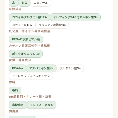
水
ＢＧ
エタノール
洗浄成分
ココイルグルタミン酸TEA
オレフィン(C14-16)スルホン酸Na
コカミドＤＥＡ
ラウロアンホ酢酸Na
乳化剤・非イオン界面活性剤
PEG-40水添ヒマシ油
カチオン界面活性剤・柔軟剤
ポリクオタニウム-10
保湿・補修成分
PCA-Na
アスパラギン酸Na
グルタミン酸Na
ヒドロキシプロピルキトサン
香料
香料
pH調整剤・キレート剤・塩類
水酸化Ｋ
ＥＤＴＡ－２Ｎａ
防腐剤