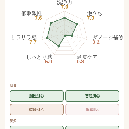
洗浄力
7.0
低刺激性
泡立ち
7.6
7.0
サラサラ感
ダメージ補修
7.7
3.2
しっとり感
頭皮ケア
5.9
0.8
肌質
脂性肌◎
普通肌◎
乾燥肌△
敏感肌×
髪質