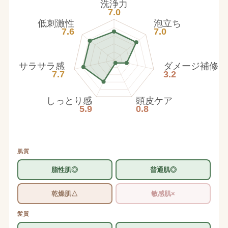
洗浄力
7.0
低刺激性
泡立ち
7.6
7.0
サラサラ感
ダメージ補修
7.7
3.2
しっとり感
頭皮ケア
5.9
0.8
肌質
脂性肌◎
普通肌◎
乾燥肌△
敏感肌×
髪質