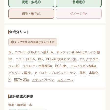
硬毛・多毛◎
普通毛◎
細毛・軟毛△
ダメージ毛×
全成分リスト
タップで成分の詳細が見られます
水
、
ココイルグルタミン酸TEA
、
オレフィン(C14-16)スルホン酸
Na
、
コカミドDEA
、
BG
、
PEG-40水添ヒマシ油
、
ポリクオタニ
ウム-10
、
ラウロアンホ酢酸Na
、
PCA-Na
、
アスパラギン酸Na
、
グルタミン酸Na
、
ヒドロキシプロピルキトサン
、
香料
、
水酸化
K
、
EDTA-2Na
、
メチルパラベン
、
エタノール
成分構成の解説
溶剤・噴射剤・水