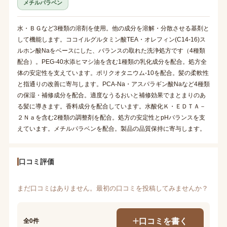
メチルパラベン
水・ＢＧなど3種類の溶剤を使用。他の成分を溶解・分散させる基剤と
して機能します。ココイルグルタミン酸TEA・オレフィン(C14-16)ス
ルホン酸Naをベースにした、バランスの取れた洗浄処方です（4種類
配合）。PEG-40水添ヒマシ油を含む1種類の乳化成分を配合。処方全
体の安定性を支えています。ポリクオタニウム-10を配合。髪の柔軟性
と指通りの改善に寄与します。PCA-Na・アスパラギン酸Naなど4種類
の保湿・補修成分を配合。適度なうるおいと補修効果でまとまりのあ
る髪に導きます。香料成分を配合しています。水酸化Ｋ・ＥＤＴＡ－
２Ｎａを含む2種類の調整剤を配合。処方の安定性とpHバランスを支
えています。メチルパラベンを配合。製品の品質保持に寄与します。
口コミ評価
まだ口コミはありません。最初の口コミを投稿してみませんか？
口コミを書く
全0件