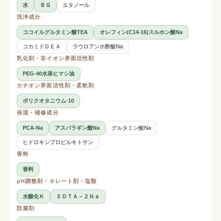
水
ＢＧ
エタノール
洗浄成分
ココイルグルタミン酸TEA
オレフィン(C14-16)スルホン酸Na
コカミドＤＥＡ
ラウロアンホ酢酸Na
乳化剤・非イオン界面活性剤
PEG-40水添ヒマシ油
カチオン界面活性剤・柔軟剤
ポリクオタニウム-10
保湿・補修成分
PCA-Na
アスパラギン酸Na
グルタミン酸Na
ヒドロキシプロピルキトサン
香料
香料
pH調整剤・キレート剤・塩類
水酸化Ｋ
ＥＤＴＡ－２Ｎａ
防腐剤