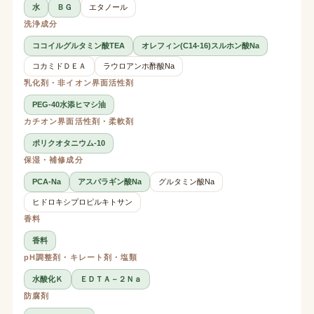
水
ＢＧ
エタノール
洗浄成分
ココイルグルタミン酸TEA
オレフィン(C14-16)スルホン酸Na
コカミドＤＥＡ
ラウロアンホ酢酸Na
乳化剤・非イオン界面活性剤
PEG-40水添ヒマシ油
カチオン界面活性剤・柔軟剤
ポリクオタニウム-10
保湿・補修成分
PCA-Na
アスパラギン酸Na
グルタミン酸Na
ヒドロキシプロピルキトサン
香料
香料
pH調整剤・キレート剤・塩類
水酸化Ｋ
ＥＤＴＡ－２Ｎａ
防腐剤