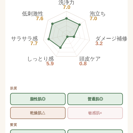
洗浄力
7.0
低刺激性
泡立ち
7.6
7.0
サラサラ感
ダメージ補修
7.7
3.2
しっとり感
頭皮ケア
5.9
0.8
肌質
脂性肌◎
普通肌◎
乾燥肌△
敏感肌×
髪質