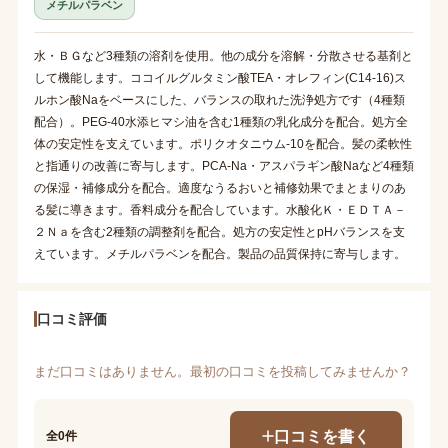
メチルパラベン
水・ＢＧなど3種類の溶剤を使用。他の成分を溶解・分散させる基剤と
して機能します。ココイルグルタミン酸TEA・オレフィン(C14-16)ス
ルホン酸Naをベースにした、バランスの取れた洗浄処方です（4種類
配合）。PEG-40水添ヒマシ油を含む1種類の乳化成分を配合。処方全
体の安定性を支えています。ポリクオタニウム-10を配合。髪の柔軟性
と指通りの改善に寄与します。PCA-Na・アスパラギン酸Naなど4種類
の保湿・補修成分を配合。適度なうるおいと補修効果でまとまりのあ
る髪に導きます。香料成分を配合しています。水酸化Ｋ・ＥＤＴＡ－
２Ｎａを含む2種類の調整剤を配合。処方の安定性とpHバランスを支
えています。メチルパラベンを配合。製品の品質保持に寄与します。
口コミ評価
まだ口コミはありません。最初の口コミを投稿してみませんか？
口コミを書く
全0件