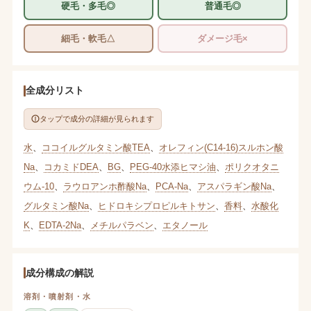
硬毛・多毛◎
普通毛◎
細毛・軟毛△
ダメージ毛×
全成分リスト
タップで成分の詳細が見られます
水
、
ココイルグルタミン酸TEA
、
オレフィン(C14-16)スルホン酸
Na
、
コカミドDEA
、
BG
、
PEG-40水添ヒマシ油
、
ポリクオタニ
ウム-10
、
ラウロアンホ酢酸Na
、
PCA-Na
、
アスパラギン酸Na
、
グルタミン酸Na
、
ヒドロキシプロピルキトサン
、
香料
、
水酸化
K
、
EDTA-2Na
、
メチルパラベン
、
エタノール
成分構成の解説
溶剤・噴射剤・水