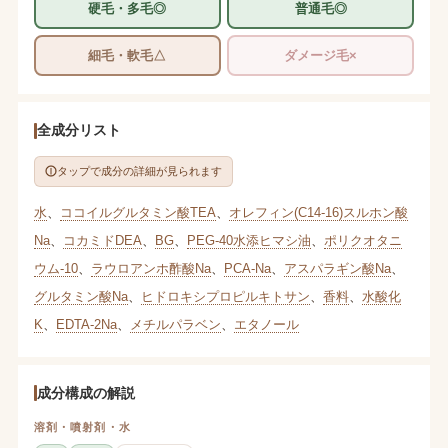
硬毛・多毛◎
普通毛◎
細毛・軟毛△
ダメージ毛×
全成分リスト
タップで成分の詳細が見られます
水
、
ココイルグルタミン酸TEA
、
オレフィン(C14-16)スルホン酸
Na
、
コカミドDEA
、
BG
、
PEG-40水添ヒマシ油
、
ポリクオタニ
ウム-10
、
ラウロアンホ酢酸Na
、
PCA-Na
、
アスパラギン酸Na
、
グルタミン酸Na
、
ヒドロキシプロピルキトサン
、
香料
、
水酸化
K
、
EDTA-2Na
、
メチルパラベン
、
エタノール
成分構成の解説
溶剤・噴射剤・水