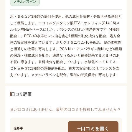
メチルパラベン
水・ＢＧなど3種類の溶剤を使用。他の成分を溶解・分散させる基剤と
して機能します。ココイルグルタミン酸TEA・オレフィン(C14-16)ス
ルホン酸Naをベースにした、バランスの取れた洗浄処方です（4種類
配合）。PEG-40水添ヒマシ油を含む1種類の乳化成分を配合。処方全
体の安定性を支えています。ポリクオタニウム-10を配合。髪の柔軟性
と指通りの改善に寄与します。PCA-Na・アスパラギン酸Naなど4種類
の保湿・補修成分を配合。適度なうるおいと補修効果でまとまりのあ
る髪に導きます。香料成分を配合しています。水酸化Ｋ・ＥＤＴＡ－
２Ｎａを含む2種類の調整剤を配合。処方の安定性とpHバランスを支
えています。メチルパラベンを配合。製品の品質保持に寄与します。
口コミ評価
まだ口コミはありません。最初の口コミを投稿してみませんか？
口コミを書く
全0件