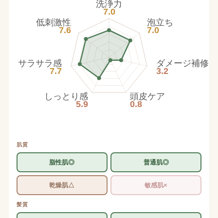
洗浄力
7.0
低刺激性
泡立ち
7.6
7.0
サラサラ感
ダメージ補修
7.7
3.2
しっとり感
頭皮ケア
5.9
0.8
肌質
脂性肌◎
普通肌◎
乾燥肌△
敏感肌×
髪質