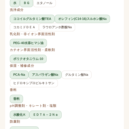
水
ＢＧ
エタノール
洗浄成分
ココイルグルタミン酸TEA
オレフィン(C14-16)スルホン酸Na
コカミドＤＥＡ
ラウロアンホ酢酸Na
乳化剤・非イオン界面活性剤
PEG-40水添ヒマシ油
カチオン界面活性剤・柔軟剤
ポリクオタニウム-10
保湿・補修成分
PCA-Na
アスパラギン酸Na
グルタミン酸Na
ヒドロキシプロピルキトサン
香料
香料
pH調整剤・キレート剤・塩類
水酸化Ｋ
ＥＤＴＡ－２Ｎａ
防腐剤