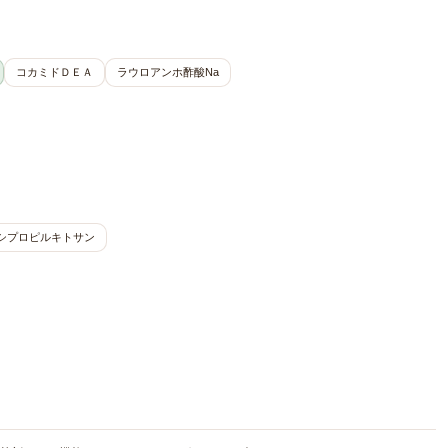
コカミドＤＥＡ
ラウロアンホ酢酸Na
シプロピルキトサン