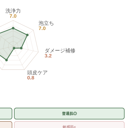
洗浄力
7.0
泡立ち
7.0
ダメージ補修
3.2
頭皮ケア
0.8
普通肌◎
敏感肌×