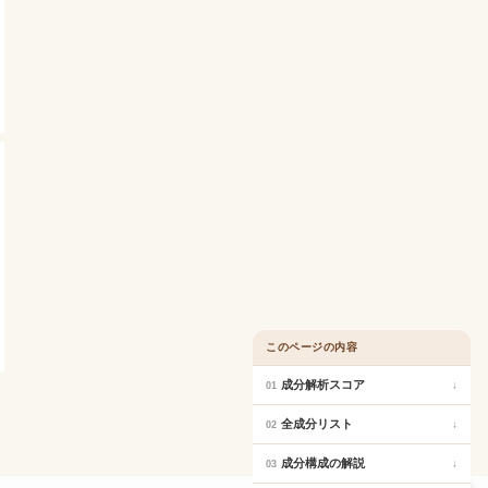
このページの内容
成分解析スコア
↓
01
全成分リスト
↓
02
成分構成の解説
↓
03