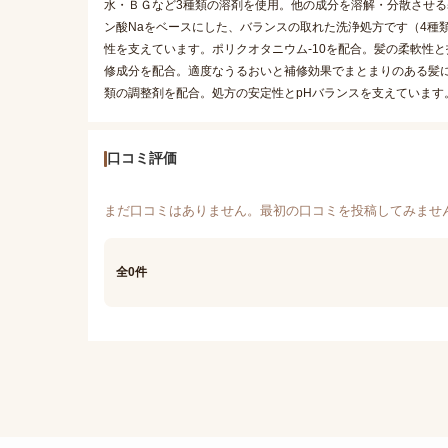
水・ＢＧなど3種類の溶剤を使用。他の成分を溶解・分散させる基剤
ン酸Naをベースにした、バランスの取れた洗浄処方です（4種類
性を支えています。ポリクオタニウム-10を配合。髪の柔軟性と
修成分を配合。適度なうるおいと補修効果でまとまりのある髪
類の調整剤を配合。処方の安定性とpHバランスを支えています
口コミ評価
まだ口コミはありません。最初の口コミを投稿してみませ
全0件