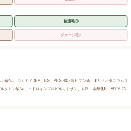
普通毛◎
ダメージ毛×
ホン酸Na
、
コカミドDEA
、
BG
、
PEG-40水添ヒマシ油
、
ポリクオタニウム-1
グルタミン酸Na
、
ヒドロキシプロピルキトサン
、
香料
、
水酸化K
、
EDTA-2N