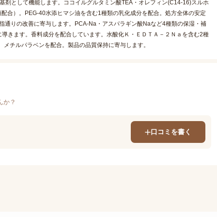
として機能します。ココイルグルタミン酸TEA・オレフィン(C14-16)スルホ
配合）。PEG-40水添ヒマシ油を含む1種類の乳化成分を配合。処方全体の安定
指通りの改善に寄与します。PCA-Na・アスパラギン酸Naなど4種類の保湿・補
に導きます。香料成分を配合しています。水酸化Ｋ・ＥＤＴＡ－２Ｎａを含む2種
。メチルパラベンを配合。製品の品質保持に寄与します。
んか？
口コミを書く