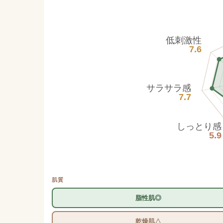
低刺激性
7.6
サラサラ感
7.7
しっとり感
5.9
肌質
脂性肌◎
乾燥肌△