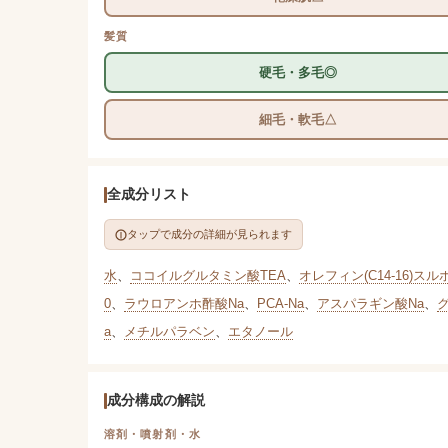
髪質
硬毛・多毛◎
細毛・軟毛△
全成分リスト
タップで成分の詳細が見られます
水
、
ココイルグルタミン酸TEA
、
オレフィン(C14-16)スル
0
、
ラウロアンホ酢酸Na
、
PCA-Na
、
アスパラギン酸Na
、
a
、
メチルパラベン
、
エタノール
成分構成の解説
溶剤・噴射剤・水