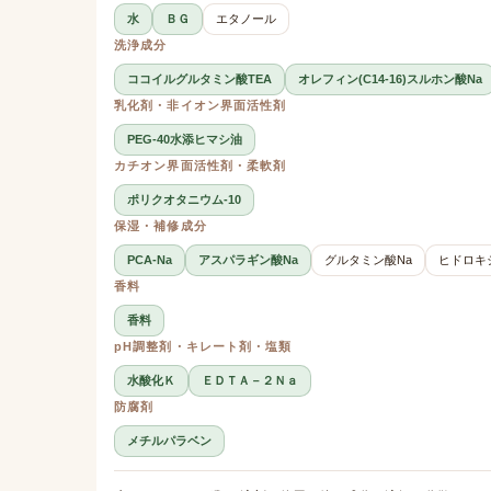
水
ＢＧ
エタノール
洗浄成分
ココイルグルタミン酸TEA
オレフィン(C14-16)スルホン酸Na
乳化剤・非イオン界面活性剤
PEG-40水添ヒマシ油
カチオン界面活性剤・柔軟剤
ポリクオタニウム-10
保湿・補修成分
PCA-Na
アスパラギン酸Na
グルタミン酸Na
ヒドロキ
香料
香料
pH調整剤・キレート剤・塩類
水酸化Ｋ
ＥＤＴＡ－２Ｎａ
防腐剤
メチルパラベン