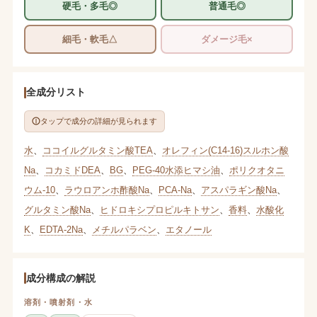
硬毛・多毛◎
普通毛◎
細毛・軟毛△
ダメージ毛×
全成分リスト
タップで成分の詳細が見られます
水
、
ココイルグルタミン酸TEA
、
オレフィン(C14-16)スルホン酸
Na
、
コカミドDEA
、
BG
、
PEG-40水添ヒマシ油
、
ポリクオタニ
ウム-10
、
ラウロアンホ酢酸Na
、
PCA-Na
、
アスパラギン酸Na
、
グルタミン酸Na
、
ヒドロキシプロピルキトサン
、
香料
、
水酸化
K
、
EDTA-2Na
、
メチルパラベン
、
エタノール
成分構成の解説
溶剤・噴射剤・水