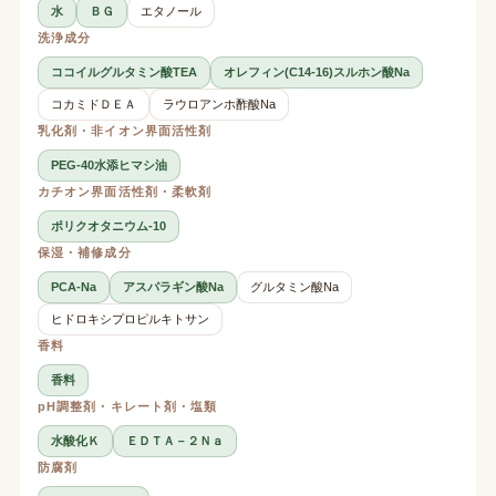
水
ＢＧ
エタノール
洗浄成分
ココイルグルタミン酸TEA
オレフィン(C14-16)スルホン酸Na
コカミドＤＥＡ
ラウロアンホ酢酸Na
乳化剤・非イオン界面活性剤
PEG-40水添ヒマシ油
カチオン界面活性剤・柔軟剤
ポリクオタニウム-10
保湿・補修成分
PCA-Na
アスパラギン酸Na
グルタミン酸Na
ヒドロキシプロピルキトサン
香料
香料
pH調整剤・キレート剤・塩類
水酸化Ｋ
ＥＤＴＡ－２Ｎａ
防腐剤