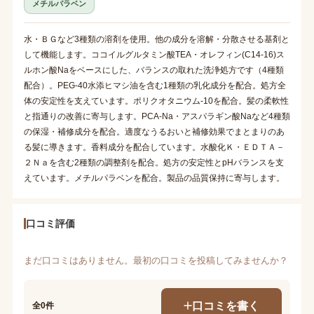
メチルパラベン
水・ＢＧなど3種類の溶剤を使用。他の成分を溶解・分散させる基剤と
して機能します。ココイルグルタミン酸TEA・オレフィン(C14-16)ス
ルホン酸Naをベースにした、バランスの取れた洗浄処方です（4種類
配合）。PEG-40水添ヒマシ油を含む1種類の乳化成分を配合。処方全
体の安定性を支えています。ポリクオタニウム-10を配合。髪の柔軟性
と指通りの改善に寄与します。PCA-Na・アスパラギン酸Naなど4種類
の保湿・補修成分を配合。適度なうるおいと補修効果でまとまりのあ
る髪に導きます。香料成分を配合しています。水酸化Ｋ・ＥＤＴＡ－
２Ｎａを含む2種類の調整剤を配合。処方の安定性とpHバランスを支
えています。メチルパラベンを配合。製品の品質保持に寄与します。
口コミ評価
まだ口コミはありません。最初の口コミを投稿してみませんか？
口コミを書く
全0件