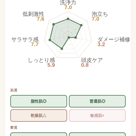
洗浄力
7.0
低刺激性
泡立ち
7.6
7.0
サラサラ感
ダメージ補修
7.7
3.2
しっとり感
頭皮ケア
5.9
0.8
肌質
脂性肌◎
普通肌◎
乾燥肌△
敏感肌×
髪質