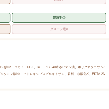
普通毛◎
ダメージ毛×
ホン酸Na
、
コカミドDEA
、
BG
、
PEG-40水添ヒマシ油
、
ポリクオタニウム-1
グルタミン酸Na
、
ヒドロキシプロピルキトサン
、
香料
、
水酸化K
、
EDTA-2N