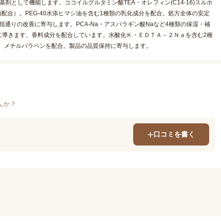
として機能します。ココイルグルタミン酸TEA・オレフィン(C14-16)スルホ
配合）。PEG-40水添ヒマシ油を含む1種類の乳化成分を配合。処方全体の安定
指通りの改善に寄与します。PCA-Na・アスパラギン酸Naなど4種類の保湿・補
に導きます。香料成分を配合しています。水酸化Ｋ・ＥＤＴＡ－２Ｎａを含む2種
。メチルパラベンを配合。製品の品質保持に寄与します。
んか？
口コミを書く