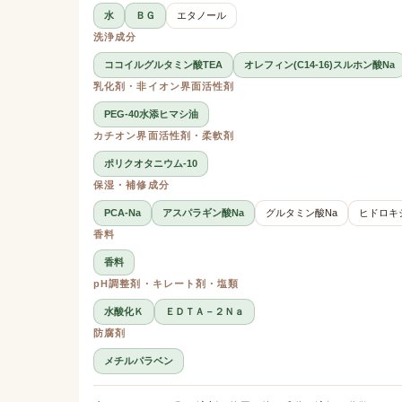
水
ＢＧ
エタノール
洗浄成分
ココイルグルタミン酸TEA
オレフィン(C14-16)スルホン酸Na
乳化剤・非イオン界面活性剤
PEG-40水添ヒマシ油
カチオン界面活性剤・柔軟剤
ポリクオタニウム-10
保湿・補修成分
PCA-Na
アスパラギン酸Na
グルタミン酸Na
ヒドロキ
香料
香料
pH調整剤・キレート剤・塩類
水酸化Ｋ
ＥＤＴＡ－２Ｎａ
防腐剤
メチルパラベン