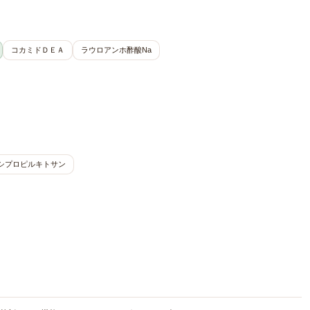
コカミドＤＥＡ
ラウロアンホ酢酸Na
シプロピルキトサン