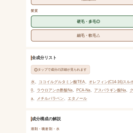
髪質
硬毛・多毛◎
細毛・軟毛△
全成分リスト
タップで成分の詳細が見られます
水
、
ココイルグルタミン酸TEA
、
オレフィン(C14-16)スル
0
、
ラウロアンホ酢酸Na
、
PCA-Na
、
アスパラギン酸Na
、
a
、
メチルパラベン
、
エタノール
成分構成の解説
溶剤・噴射剤・水