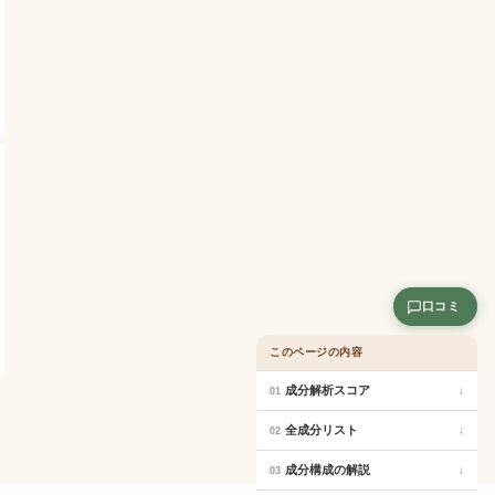
口コミ
このページの内容
成分解析スコア
↓
01
全成分リスト
↓
02
成分構成の解説
↓
03