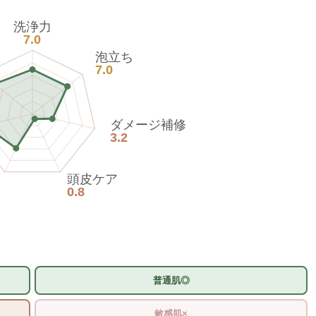
洗浄力
7.0
泡立ち
7.0
ダメージ補修
3.2
頭皮ケア
0.8
普通肌◎
敏感肌×