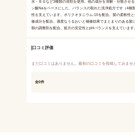
水・ＢＧなど3種類の溶剤を使用。他の成分を溶解・分散させる基剤
ン酸Naをベースにした、バランスの取れた洗浄処方です（4種類
性を支えています。ポリクオタニウム-10を配合。髪の柔軟性と
修成分を配合。適度なうるおいと補修効果でまとまりのある髪
類の調整剤を配合。処方の安定性とpHバランスを支えています
口コミ評価
まだ口コミはありません。最初の口コミを投稿してみませ
全0件