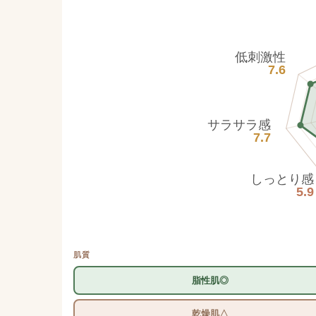
低刺激性
7.6
サラサラ感
7.7
しっとり感
5.9
肌質
脂性肌◎
乾燥肌△