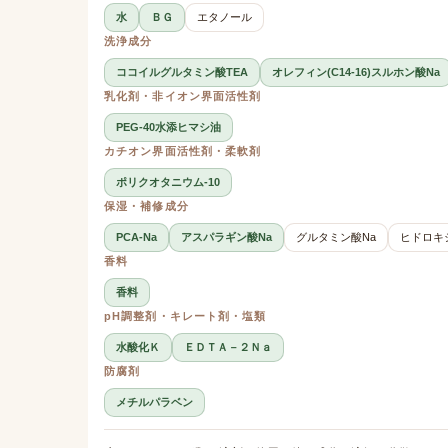
水
ＢＧ
エタノール
洗浄成分
ココイルグルタミン酸TEA
オレフィン(C14-16)スルホン酸Na
乳化剤・非イオン界面活性剤
PEG-40水添ヒマシ油
カチオン界面活性剤・柔軟剤
ポリクオタニウム-10
保湿・補修成分
PCA-Na
アスパラギン酸Na
グルタミン酸Na
ヒドロキ
香料
香料
pH調整剤・キレート剤・塩類
水酸化Ｋ
ＥＤＴＡ－２Ｎａ
防腐剤
メチルパラベン