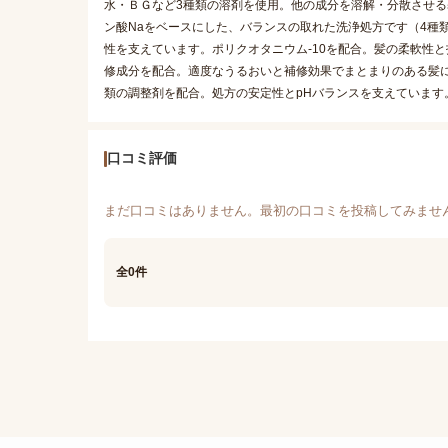
水・ＢＧなど3種類の溶剤を使用。他の成分を溶解・分散させる基剤
ン酸Naをベースにした、バランスの取れた洗浄処方です（4種類
性を支えています。ポリクオタニウム-10を配合。髪の柔軟性と
修成分を配合。適度なうるおいと補修効果でまとまりのある髪
類の調整剤を配合。処方の安定性とpHバランスを支えています
口コミ評価
まだ口コミはありません。最初の口コミを投稿してみませ
全0件