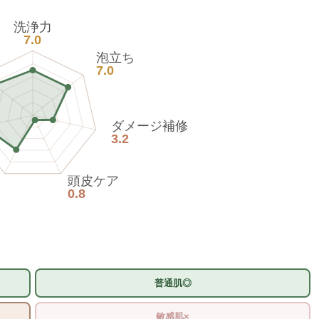
洗浄力
7.0
泡立ち
7.0
ダメージ補修
3.2
頭皮ケア
0.8
普通肌◎
敏感肌×