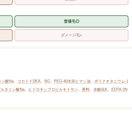
普通毛◎
ダメージ毛×
ホン酸Na
、
コカミドDEA
、
BG
、
PEG-40水添ヒマシ油
、
ポリクオタニウム-1
グルタミン酸Na
、
ヒドロキシプロピルキトサン
、
香料
、
水酸化K
、
EDTA-2N