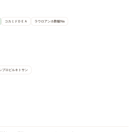
コカミドＤＥＡ
ラウロアンホ酢酸Na
シプロピルキトサン