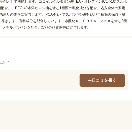
として機能します。ココイルグルタミン酸TEA・オレフィン(C14-16)スルホ
配合）。PEG-40水添ヒマシ油を含む1種類の乳化成分を配合。処方全体の安定
指通りの改善に寄与します。PCA-Na・アスパラギン酸Naなど4種類の保湿・補
に導きます。香料成分を配合しています。水酸化Ｋ・ＥＤＴＡ－２Ｎａを含む2種
。メチルパラベンを配合。製品の品質保持に寄与します。
んか？
口コミを書く