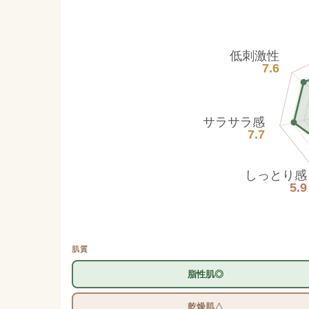
低刺激性
7.6
サラサラ感
7.7
しっとり感
5.9
肌質
脂性肌◎
乾燥肌△