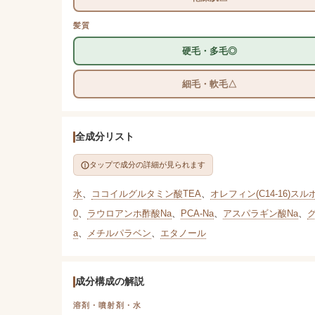
髪質
硬毛・多毛◎
細毛・軟毛△
全成分リスト
タップで成分の詳細が見られます
水
、
ココイルグルタミン酸TEA
、
オレフィン(C14-16)スル
0
、
ラウロアンホ酢酸Na
、
PCA-Na
、
アスパラギン酸Na
、
a
、
メチルパラベン
、
エタノール
成分構成の解説
溶剤・噴射剤・水