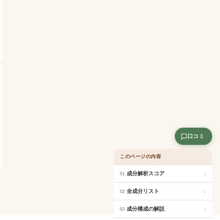
口コミ
このページの内容
成分解析スコア
↓
01
全成分リスト
↓
02
成分構成の解説
↓
03