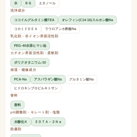
水
ＢＧ
エタノール
洗浄成分
ココイルグルタミン酸TEA
オレフィン(C14-16)スルホン酸Na
コカミドＤＥＡ
ラウロアンホ酢酸Na
乳化剤・非イオン界面活性剤
PEG-40水添ヒマシ油
カチオン界面活性剤・柔軟剤
ポリクオタニウム-10
保湿・補修成分
PCA-Na
アスパラギン酸Na
グルタミン酸Na
ヒドロキシプロピルキトサン
香料
香料
pH調整剤・キレート剤・塩類
水酸化Ｋ
ＥＤＴＡ－２Ｎａ
防腐剤