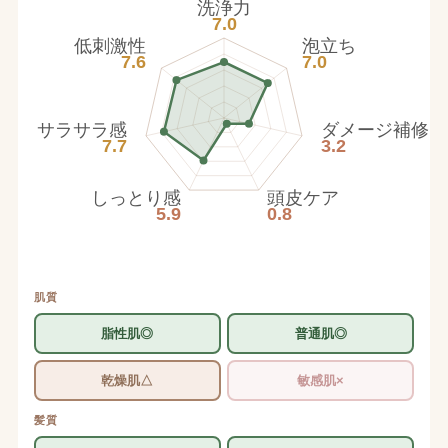
洗浄力
7.0
低刺激性
泡立ち
7.6
7.0
サラサラ感
ダメージ補修
7.7
3.2
しっとり感
頭皮ケア
5.9
0.8
肌質
脂性肌◎
普通肌◎
乾燥肌△
敏感肌×
髪質