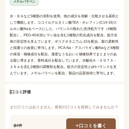
メチルパラベン
水・ＢＧなど3種類の溶剤を使用。他の成分を溶解・分散させる基剤と
して機能します。ココイルグルタミン酸TEA・オレフィン(C14-16)ス
ルホン酸Naをベースにした、バランスの取れた洗浄処方です（4種類
配合）。PEG-40水添ヒマシ油を含む1種類の乳化成分を配合。処方全
体の安定性を支えています。ポリクオタニウム-10を配合。髪の柔軟性
と指通りの改善に寄与します。PCA-Na・アスパラギン酸Naなど4種類
の保湿・補修成分を配合。適度なうるおいと補修効果でまとまりのあ
る髪に導きます。香料成分を配合しています。水酸化Ｋ・ＥＤＴＡ－
２Ｎａを含む2種類の調整剤を配合。処方の安定性とpHバランスを支
えています。メチルパラベンを配合。製品の品質保持に寄与します。
口コミ評価
まだ口コミはありません。最初の口コミを投稿してみませんか？
口コミを書く
全0件