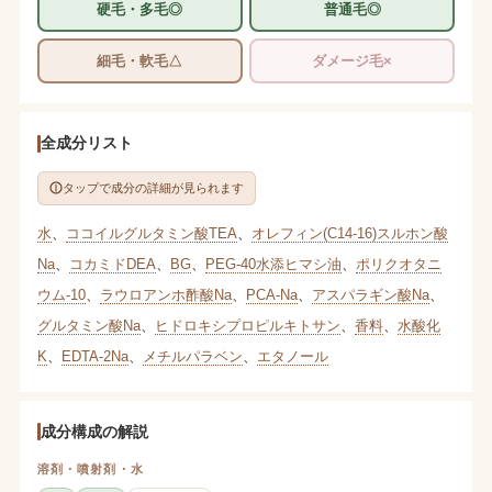
硬毛・多毛◎
普通毛◎
細毛・軟毛△
ダメージ毛×
全成分リスト
タップで成分の詳細が見られます
水
、
ココイルグルタミン酸TEA
、
オレフィン(C14-16)スルホン酸
Na
、
コカミドDEA
、
BG
、
PEG-40水添ヒマシ油
、
ポリクオタニ
ウム-10
、
ラウロアンホ酢酸Na
、
PCA-Na
、
アスパラギン酸Na
、
グルタミン酸Na
、
ヒドロキシプロピルキトサン
、
香料
、
水酸化
K
、
EDTA-2Na
、
メチルパラベン
、
エタノール
成分構成の解説
溶剤・噴射剤・水