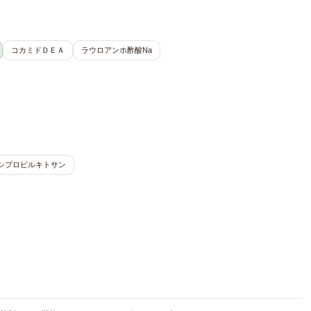
コカミドＤＥＡ
ラウロアンホ酢酸Na
シプロピルキトサン