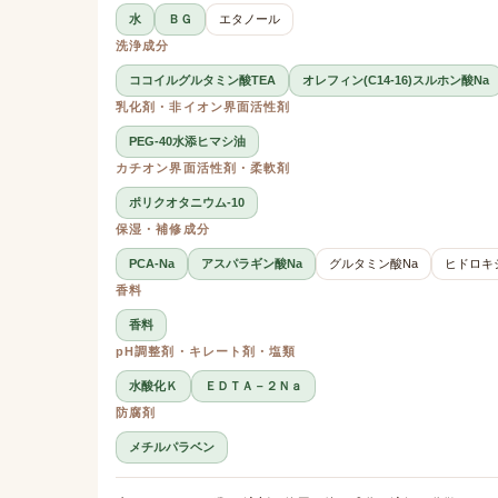
水
ＢＧ
エタノール
洗浄成分
ココイルグルタミン酸TEA
オレフィン(C14-16)スルホン酸Na
乳化剤・非イオン界面活性剤
PEG-40水添ヒマシ油
カチオン界面活性剤・柔軟剤
ポリクオタニウム-10
保湿・補修成分
PCA-Na
アスパラギン酸Na
グルタミン酸Na
ヒドロキ
香料
香料
pH調整剤・キレート剤・塩類
水酸化Ｋ
ＥＤＴＡ－２Ｎａ
防腐剤
メチルパラベン