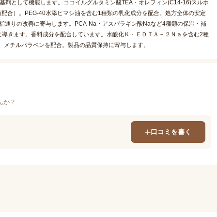
として機能します。ココイルグルタミン酸TEA・オレフィン(C14-16)スルホ
配合）。PEG-40水添ヒマシ油を含む1種類の乳化成分を配合。処方全体の安定
指通りの改善に寄与します。PCA-Na・アスパラギン酸Naなど4種類の保湿・補
に導きます。香料成分を配合しています。水酸化Ｋ・ＥＤＴＡ－２Ｎａを含む2種
。メチルパラベンを配合。製品の品質保持に寄与します。
んか？
口コミを書く