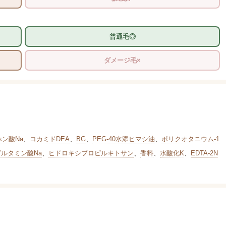
普通毛◎
ダメージ毛×
ホン酸Na
、
コカミドDEA
、
BG
、
PEG-40水添ヒマシ油
、
ポリクオタニウム-1
グルタミン酸Na
、
ヒドロキシプロピルキトサン
、
香料
、
水酸化K
、
EDTA-2N