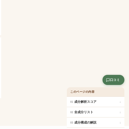
口コミ
このページの内容
成分解析スコア
↓
01
全成分リスト
↓
02
成分構成の解説
↓
03