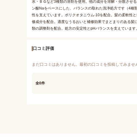
水・ＢＧなど3種類の溶剤を使用。他の成分を溶解・分散させる基剤
ン酸Naをベースにした、バランスの取れた洗浄処方です（4種類
性を支えています。ポリクオタニウム-10を配合。髪の柔軟性と
修成分を配合。適度なうるおいと補修効果でまとまりのある髪
類の調整剤を配合。処方の安定性とpHバランスを支えています
口コミ評価
まだ口コミはありません。最初の口コミを投稿してみませ
全0件