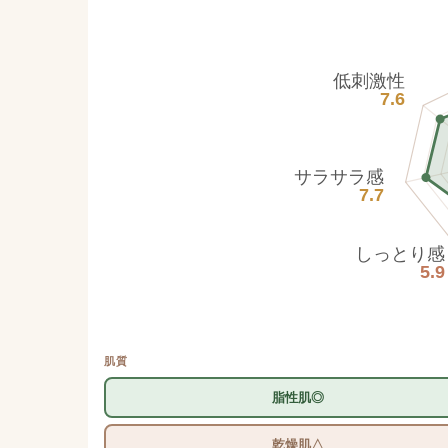
低刺激性
7.6
サラサラ感
7.7
しっとり感
5.9
肌質
脂性肌◎
乾燥肌△