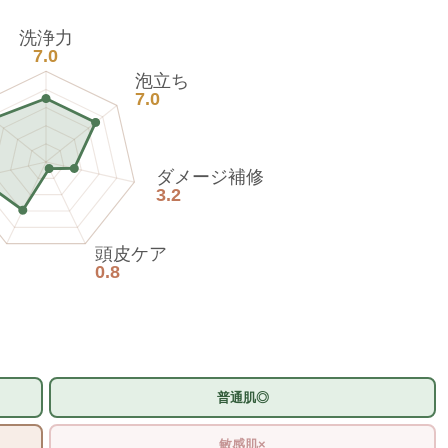
洗浄力
7.0
泡立ち
7.0
ダメージ補修
3.2
頭皮ケア
0.8
普通肌◎
敏感肌×