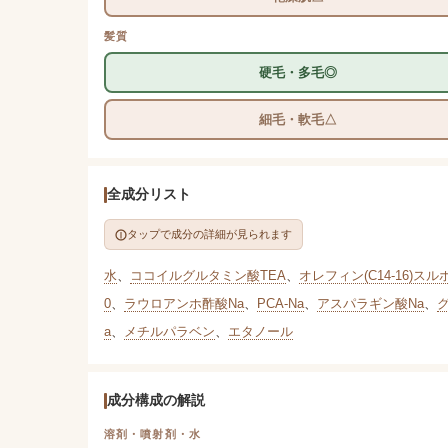
髪質
硬毛・多毛◎
細毛・軟毛△
全成分リスト
タップで成分の詳細が見られます
水
、
ココイルグルタミン酸TEA
、
オレフィン(C14-16)スル
0
、
ラウロアンホ酢酸Na
、
PCA-Na
、
アスパラギン酸Na
、
a
、
メチルパラベン
、
エタノール
成分構成の解説
溶剤・噴射剤・水