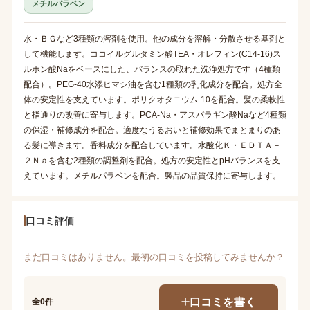
メチルパラベン
水・ＢＧなど3種類の溶剤を使用。他の成分を溶解・分散させる基剤と
して機能します。ココイルグルタミン酸TEA・オレフィン(C14-16)ス
ルホン酸Naをベースにした、バランスの取れた洗浄処方です（4種類
配合）。PEG-40水添ヒマシ油を含む1種類の乳化成分を配合。処方全
体の安定性を支えています。ポリクオタニウム-10を配合。髪の柔軟性
と指通りの改善に寄与します。PCA-Na・アスパラギン酸Naなど4種類
の保湿・補修成分を配合。適度なうるおいと補修効果でまとまりのあ
る髪に導きます。香料成分を配合しています。水酸化Ｋ・ＥＤＴＡ－
２Ｎａを含む2種類の調整剤を配合。処方の安定性とpHバランスを支
えています。メチルパラベンを配合。製品の品質保持に寄与します。
口コミ評価
まだ口コミはありません。最初の口コミを投稿してみませんか？
口コミを書く
全0件