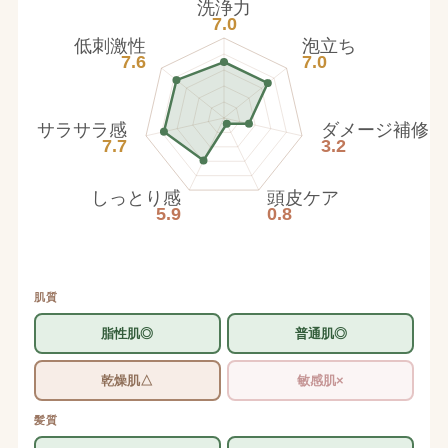
洗浄力
7.0
低刺激性
泡立ち
7.6
7.0
サラサラ感
ダメージ補修
7.7
3.2
しっとり感
頭皮ケア
5.9
0.8
肌質
脂性肌◎
普通肌◎
乾燥肌△
敏感肌×
髪質