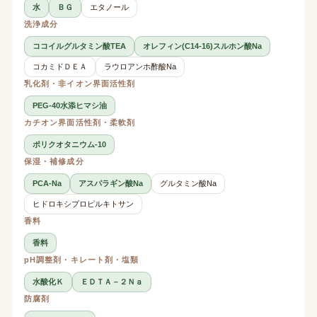
水
ＢＧ
エタノール
洗浄成分
ココイルグルタミン酸TEA
オレフィン(C14-16)スルホン酸Na
コカミドＤＥＡ
ラウロアンホ酢酸Na
乳化剤・非イオン界面活性剤
PEG-40水添ヒマシ油
カチオン界面活性剤・柔軟剤
ポリクオタニウム-10
保湿・補修成分
PCA-Na
アスパラギン酸Na
グルタミン酸Na
ヒドロキシプロピルキトサン
香料
香料
pH調整剤・キレート剤・塩類
水酸化Ｋ
ＥＤＴＡ－２Ｎａ
防腐剤