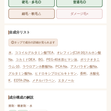
硬毛・多毛◎
普通毛◎
細毛・軟毛△
ダメージ毛×
全成分リスト
タップで成分の詳細が見られます
水
、
ココイルグルタミン酸TEA
、
オレフィン(C14-16)スルホン酸
Na
、
コカミドDEA
、
BG
、
PEG-40水添ヒマシ油
、
ポリクオタニ
ウム-10
、
ラウロアンホ酢酸Na
、
PCA-Na
、
アスパラギン酸Na
、
グルタミン酸Na
、
ヒドロキシプロピルキトサン
、
香料
、
水酸化
K
、
EDTA-2Na
、
メチルパラベン
、
エタノール
成分構成の解説
溶剤・噴射剤・水