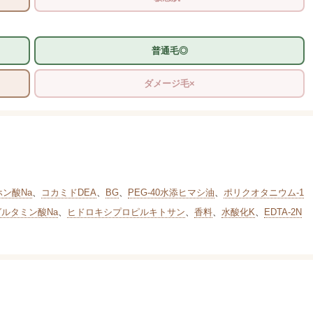
普通毛◎
ダメージ毛×
ホン酸Na
、
コカミドDEA
、
BG
、
PEG-40水添ヒマシ油
、
ポリクオタニウム-1
グルタミン酸Na
、
ヒドロキシプロピルキトサン
、
香料
、
水酸化K
、
EDTA-2N