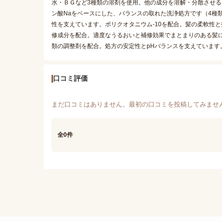
水・ＢＧなど3種類の溶剤を使用。他の成分を溶解・分散させる基剤
ン酸Naをベースにした、バランスの取れた洗浄処方です（4種類
性を支えています。ポリクオタニウム-10を配合。髪の柔軟性と
修成分を配合。適度なうるおいと補修効果でまとまりのある髪
類の調整剤を配合。処方の安定性とpHバランスを支えています
口コミ評価
まだ口コミはありません。最初の口コミを投稿してみませ
全0件