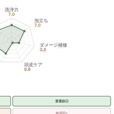
洗浄力
7.0
泡立ち
7.0
ダメージ補修
3.2
頭皮ケア
0.8
普通肌◎
敏感肌×