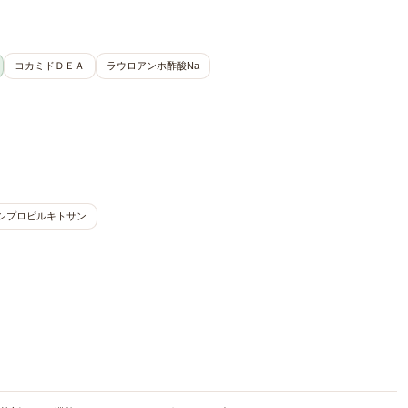
コカミドＤＥＡ
ラウロアンホ酢酸Na
シプロピルキトサン