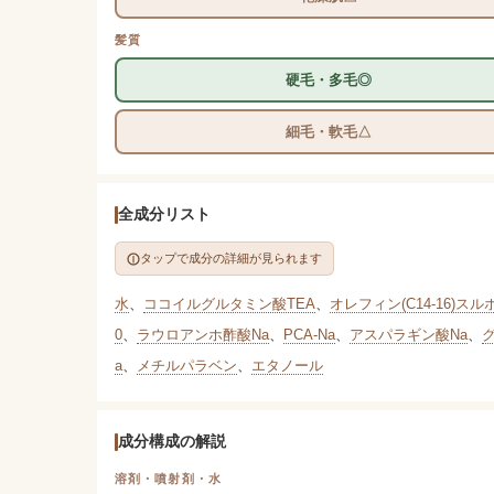
髪質
硬毛・多毛◎
細毛・軟毛△
全成分リスト
タップで成分の詳細が見られます
水
、
ココイルグルタミン酸TEA
、
オレフィン(C14-16)スル
0
、
ラウロアンホ酢酸Na
、
PCA-Na
、
アスパラギン酸Na
、
a
、
メチルパラベン
、
エタノール
成分構成の解説
溶剤・噴射剤・水