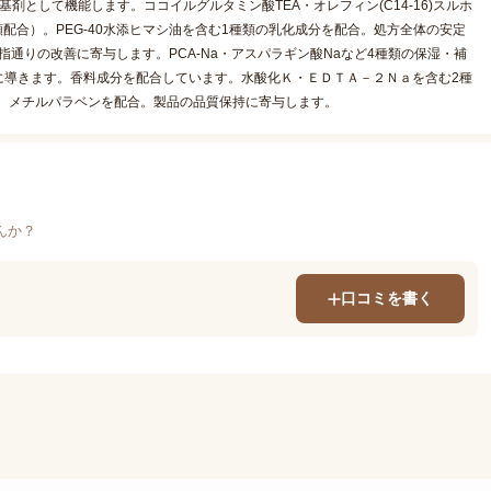
として機能します。ココイルグルタミン酸TEA・オレフィン(C14-16)スルホ
配合）。PEG-40水添ヒマシ油を含む1種類の乳化成分を配合。処方全体の安定
指通りの改善に寄与します。PCA-Na・アスパラギン酸Naなど4種類の保湿・補
に導きます。香料成分を配合しています。水酸化Ｋ・ＥＤＴＡ－２Ｎａを含む2種
。メチルパラベンを配合。製品の品質保持に寄与します。
んか？
口コミを書く