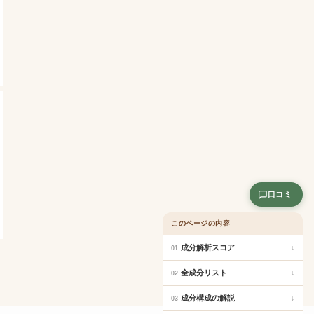
口コミ
このページの内容
成分解析スコア
↓
01
全成分リスト
↓
02
成分構成の解説
↓
03