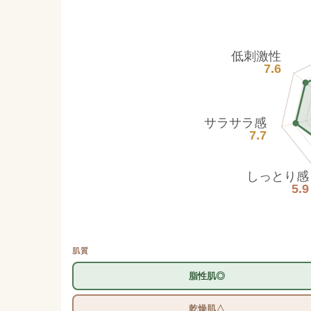
低刺激性
7.6
サラサラ感
7.7
しっとり感
5.9
肌質
脂性肌◎
乾燥肌△