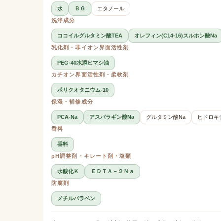
水
ＢＧ
エタノール
洗浄成分
ココイルグルタミン酸TEA
オレフィン(C14-16)スルホン酸Na
乳化剤・非イオン界面活性剤
PEG-40水添ヒマシ油
カチオン界面活性剤・柔軟剤
ポリクオタニウム-10
保湿・補修成分
PCA-Na
アスパラギン酸Na
グルタミン酸Na
ヒドロキ
香料
香料
pH調整剤・キレート剤・塩類
水酸化Ｋ
ＥＤＴＡ－２Ｎａ
防腐剤
メチルパラベン