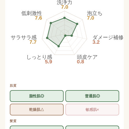
洗浄力
7.0
低刺激性
泡立ち
7.6
7.0
サラサラ感
ダメージ補修
7.7
3.2
しっとり感
頭皮ケア
5.9
0.8
肌質
脂性肌◎
普通肌◎
乾燥肌△
敏感肌×
髪質