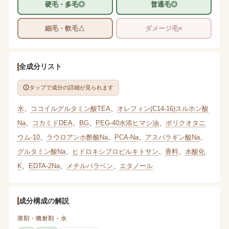
硬毛・多毛◎
普通毛◎
細毛・軟毛△
ダメージ毛×
全成分リスト
タップで成分の詳細が見られます
水
、
ココイルグルタミン酸TEA
、
オレフィン(C14-16)スルホン酸
Na
、
コカミドDEA
、
BG
、
PEG-40水添ヒマシ油
、
ポリクオタニ
ウム-10
、
ラウロアンホ酢酸Na
、
PCA-Na
、
アスパラギン酸Na
、
グルタミン酸Na
、
ヒドロキシプロピルキトサン
、
香料
、
水酸化
K
、
EDTA-2Na
、
メチルパラベン
、
エタノール
成分構成の解説
溶剤・噴射剤・水