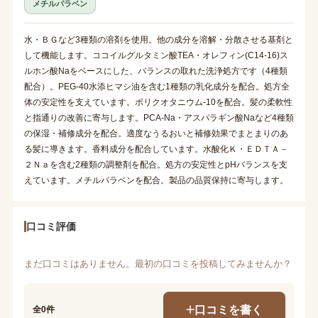
メチルパラベン
水・ＢＧなど3種類の溶剤を使用。他の成分を溶解・分散させる基剤と
して機能します。ココイルグルタミン酸TEA・オレフィン(C14-16)ス
ルホン酸Naをベースにした、バランスの取れた洗浄処方です（4種類
配合）。PEG-40水添ヒマシ油を含む1種類の乳化成分を配合。処方全
体の安定性を支えています。ポリクオタニウム-10を配合。髪の柔軟性
と指通りの改善に寄与します。PCA-Na・アスパラギン酸Naなど4種類
の保湿・補修成分を配合。適度なうるおいと補修効果でまとまりのあ
る髪に導きます。香料成分を配合しています。水酸化Ｋ・ＥＤＴＡ－
２Ｎａを含む2種類の調整剤を配合。処方の安定性とpHバランスを支
えています。メチルパラベンを配合。製品の品質保持に寄与します。
口コミ評価
まだ口コミはありません。最初の口コミを投稿してみませんか？
口コミを書く
全0件