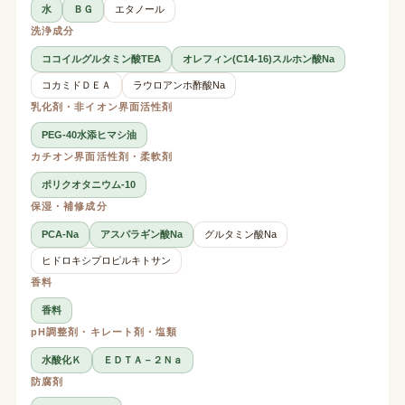
水
ＢＧ
エタノール
洗浄成分
ココイルグルタミン酸TEA
オレフィン(C14-16)スルホン酸Na
コカミドＤＥＡ
ラウロアンホ酢酸Na
乳化剤・非イオン界面活性剤
PEG-40水添ヒマシ油
カチオン界面活性剤・柔軟剤
ポリクオタニウム-10
保湿・補修成分
PCA-Na
アスパラギン酸Na
グルタミン酸Na
ヒドロキシプロピルキトサン
香料
香料
pH調整剤・キレート剤・塩類
水酸化Ｋ
ＥＤＴＡ－２Ｎａ
防腐剤