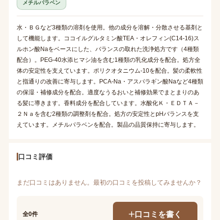
メチルパラベン
水・ＢＧなど3種類の溶剤を使用。他の成分を溶解・分散させる基剤と
して機能します。ココイルグルタミン酸TEA・オレフィン(C14-16)ス
ルホン酸Naをベースにした、バランスの取れた洗浄処方です（4種類
配合）。PEG-40水添ヒマシ油を含む1種類の乳化成分を配合。処方全
体の安定性を支えています。ポリクオタニウム-10を配合。髪の柔軟性
と指通りの改善に寄与します。PCA-Na・アスパラギン酸Naなど4種類
の保湿・補修成分を配合。適度なうるおいと補修効果でまとまりのあ
る髪に導きます。香料成分を配合しています。水酸化Ｋ・ＥＤＴＡ－
２Ｎａを含む2種類の調整剤を配合。処方の安定性とpHバランスを支
えています。メチルパラベンを配合。製品の品質保持に寄与します。
口コミ評価
まだ口コミはありません。最初の口コミを投稿してみませんか？
口コミを書く
全0件