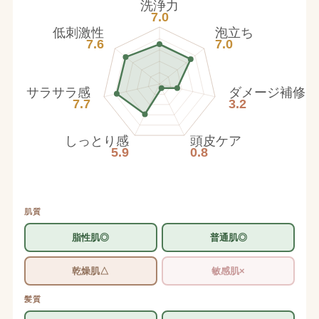
洗浄力
7.0
低刺激性
泡立ち
7.6
7.0
サラサラ感
ダメージ補修
7.7
3.2
しっとり感
頭皮ケア
5.9
0.8
肌質
脂性肌◎
普通肌◎
乾燥肌△
敏感肌×
髪質