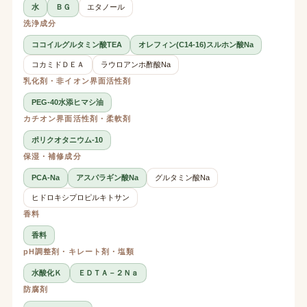
水
ＢＧ
エタノール
洗浄成分
ココイルグルタミン酸TEA
オレフィン(C14-16)スルホン酸Na
コカミドＤＥＡ
ラウロアンホ酢酸Na
乳化剤・非イオン界面活性剤
PEG-40水添ヒマシ油
カチオン界面活性剤・柔軟剤
ポリクオタニウム-10
保湿・補修成分
PCA-Na
アスパラギン酸Na
グルタミン酸Na
ヒドロキシプロピルキトサン
香料
香料
pH調整剤・キレート剤・塩類
水酸化Ｋ
ＥＤＴＡ－２Ｎａ
防腐剤