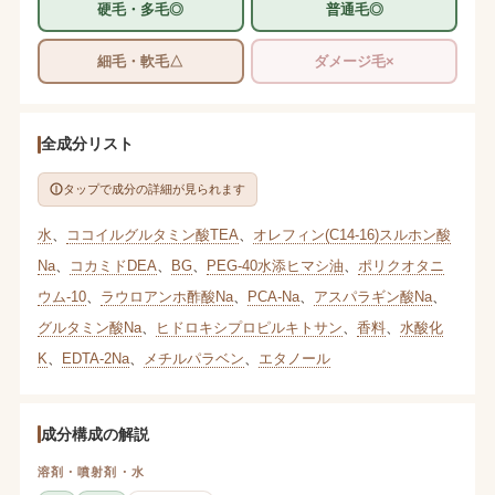
硬毛・多毛◎
普通毛◎
細毛・軟毛△
ダメージ毛×
全成分リスト
タップで成分の詳細が見られます
水
、
ココイルグルタミン酸TEA
、
オレフィン(C14-16)スルホン酸
Na
、
コカミドDEA
、
BG
、
PEG-40水添ヒマシ油
、
ポリクオタニ
ウム-10
、
ラウロアンホ酢酸Na
、
PCA-Na
、
アスパラギン酸Na
、
グルタミン酸Na
、
ヒドロキシプロピルキトサン
、
香料
、
水酸化
K
、
EDTA-2Na
、
メチルパラベン
、
エタノール
成分構成の解説
溶剤・噴射剤・水