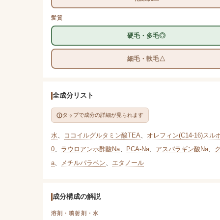
髪質
硬毛・多毛◎
細毛・軟毛△
全成分リスト
タップで成分の詳細が見られます
水
、
ココイルグルタミン酸TEA
、
オレフィン(C14-16)スル
0
、
ラウロアンホ酢酸Na
、
PCA-Na
、
アスパラギン酸Na
、
a
、
メチルパラベン
、
エタノール
成分構成の解説
溶剤・噴射剤・水