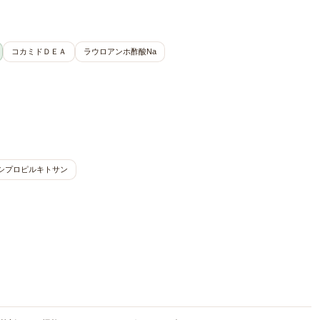
コカミドＤＥＡ
ラウロアンホ酢酸Na
シプロピルキトサン