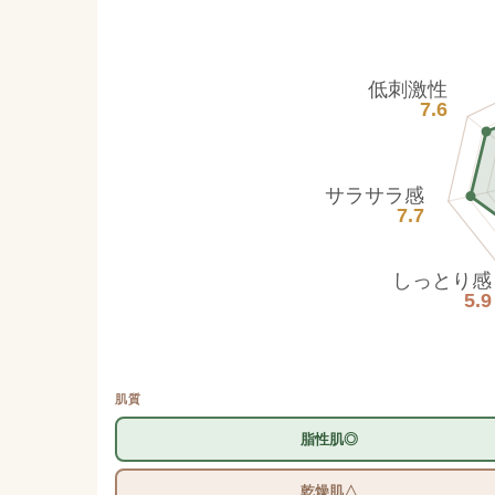
低刺激性
7.6
サラサラ感
7.7
しっとり感
5.9
肌質
脂性肌◎
乾燥肌△