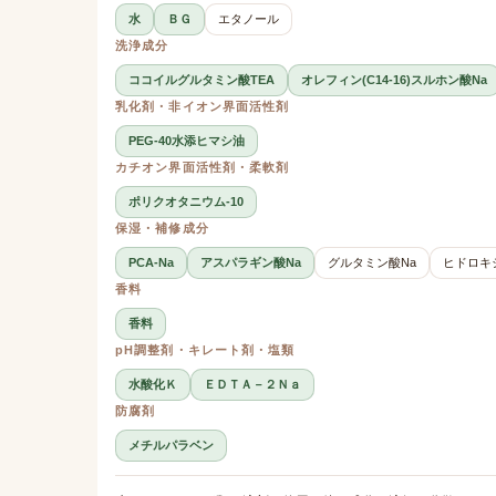
水
ＢＧ
エタノール
洗浄成分
ココイルグルタミン酸TEA
オレフィン(C14-16)スルホン酸Na
乳化剤・非イオン界面活性剤
PEG-40水添ヒマシ油
カチオン界面活性剤・柔軟剤
ポリクオタニウム-10
保湿・補修成分
PCA-Na
アスパラギン酸Na
グルタミン酸Na
ヒドロキ
香料
香料
pH調整剤・キレート剤・塩類
水酸化Ｋ
ＥＤＴＡ－２Ｎａ
防腐剤
メチルパラベン