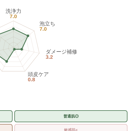
洗浄力
7.0
泡立ち
7.0
ダメージ補修
3.2
頭皮ケア
0.8
普通肌◎
敏感肌×