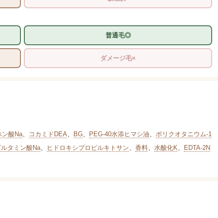
普通毛◎
ダメージ毛×
ホン酸Na
、
コカミドDEA
、
BG
、
PEG-40水添ヒマシ油
、
ポリクオタニウム-1
グルタミン酸Na
、
ヒドロキシプロピルキトサン
、
香料
、
水酸化K
、
EDTA-2N