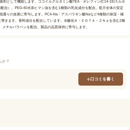
として機能します。ココイルグルタミン酸TEA・オレフィン(C14-16)スルホ
配合）。PEG-40水添ヒマシ油を含む1種類の乳化成分を配合。処方全体の安定
指通りの改善に寄与します。PCA-Na・アスパラギン酸Naなど4種類の保湿・補
に導きます。香料成分を配合しています。水酸化Ｋ・ＥＤＴＡ－２Ｎａを含む2種
。メチルパラベンを配合。製品の品質保持に寄与します。
んか？
口コミを書く