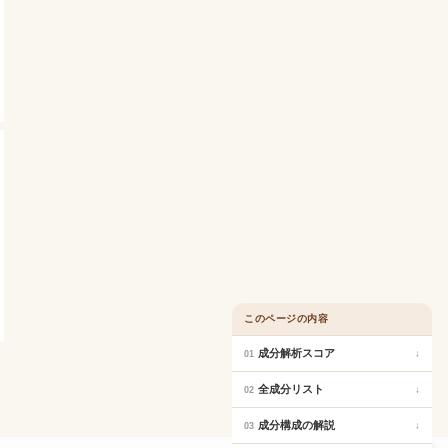
このページの内容
成分解析スコア
↓
01
全成分リスト
↓
02
成分構成の解説
↓
03