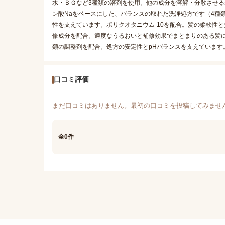
水・ＢＧなど3種類の溶剤を使用。他の成分を溶解・分散させる基剤
ン酸Naをベースにした、バランスの取れた洗浄処方です（4種類
性を支えています。ポリクオタニウム-10を配合。髪の柔軟性と
修成分を配合。適度なうるおいと補修効果でまとまりのある髪
類の調整剤を配合。処方の安定性とpHバランスを支えています
口コミ評価
まだ口コミはありません。最初の口コミを投稿してみませ
全0件