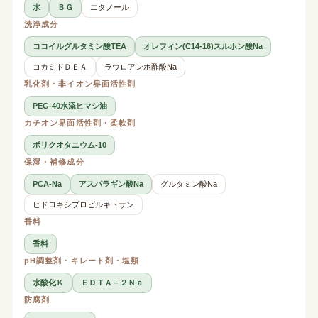
水
ＢＧ
エタノール
洗浄成分
ココイルグルタミン酸TEA
オレフィン(C14-16)スルホン酸Na
コカミドＤＥＡ
ラウロアンホ酢酸Na
乳化剤・非イオン界面活性剤
PEG-40水添ヒマシ油
カチオン界面活性剤・柔軟剤
ポリクオタニウム-10
保湿・補修成分
PCA-Na
アスパラギン酸Na
グルタミン酸Na
ヒドロキシプロピルキトサン
香料
香料
pH調整剤・キレート剤・塩類
水酸化Ｋ
ＥＤＴＡ－２Ｎａ
防腐剤