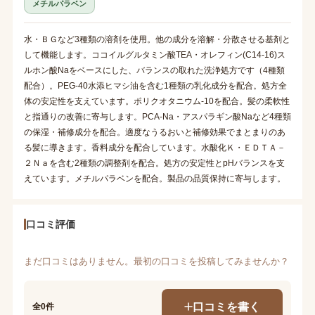
メチルパラベン
水・ＢＧなど3種類の溶剤を使用。他の成分を溶解・分散させる基剤と
して機能します。ココイルグルタミン酸TEA・オレフィン(C14-16)ス
ルホン酸Naをベースにした、バランスの取れた洗浄処方です（4種類
配合）。PEG-40水添ヒマシ油を含む1種類の乳化成分を配合。処方全
体の安定性を支えています。ポリクオタニウム-10を配合。髪の柔軟性
と指通りの改善に寄与します。PCA-Na・アスパラギン酸Naなど4種類
の保湿・補修成分を配合。適度なうるおいと補修効果でまとまりのあ
る髪に導きます。香料成分を配合しています。水酸化Ｋ・ＥＤＴＡ－
２Ｎａを含む2種類の調整剤を配合。処方の安定性とpHバランスを支
えています。メチルパラベンを配合。製品の品質保持に寄与します。
口コミ評価
まだ口コミはありません。最初の口コミを投稿してみませんか？
口コミを書く
全0件