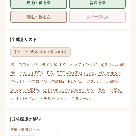
硬毛・多毛◎
普通毛◎
細毛・軟毛△
ダメージ毛×
全成分リスト
タップで成分の詳細が見られます
水
、
ココイルグルタミン酸TEA
、
オレフィン(C14-16)スルホン酸
Na
、
コカミドDEA
、
BG
、
PEG-40水添ヒマシ油
、
ポリクオタニ
ウム-10
、
ラウロアンホ酢酸Na
、
PCA-Na
、
アスパラギン酸Na
、
グルタミン酸Na
、
ヒドロキシプロピルキトサン
、
香料
、
水酸化
K
、
EDTA-2Na
、
メチルパラベン
、
エタノール
成分構成の解説
溶剤・噴射剤・水