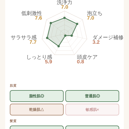
洗浄力
7.0
低刺激性
泡立ち
7.6
7.0
サラサラ感
ダメージ補修
7.7
3.2
しっとり感
頭皮ケア
5.9
0.8
肌質
脂性肌◎
普通肌◎
乾燥肌△
敏感肌×
髪質