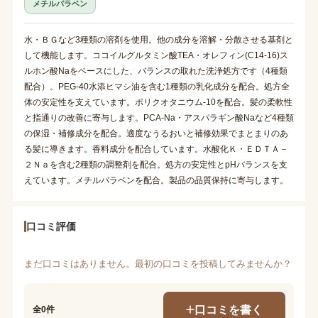
メチルパラベン
水・ＢＧなど3種類の溶剤を使用。他の成分を溶解・分散させる基剤と
して機能します。ココイルグルタミン酸TEA・オレフィン(C14-16)ス
ルホン酸Naをベースにした、バランスの取れた洗浄処方です（4種類
配合）。PEG-40水添ヒマシ油を含む1種類の乳化成分を配合。処方全
体の安定性を支えています。ポリクオタニウム-10を配合。髪の柔軟性
と指通りの改善に寄与します。PCA-Na・アスパラギン酸Naなど4種類
の保湿・補修成分を配合。適度なうるおいと補修効果でまとまりのあ
る髪に導きます。香料成分を配合しています。水酸化Ｋ・ＥＤＴＡ－
２Ｎａを含む2種類の調整剤を配合。処方の安定性とpHバランスを支
えています。メチルパラベンを配合。製品の品質保持に寄与します。
口コミ評価
まだ口コミはありません。最初の口コミを投稿してみませんか？
口コミを書く
全0件