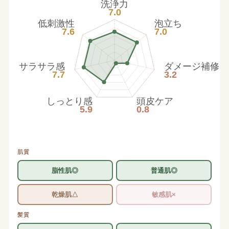
洗浄力
7.0
低刺激性
泡立ち
7.6
7.0
サラサラ感
ダメージ補修
7.7
3.2
しっとり感
頭皮ケア
5.9
0.8
肌質
脂性肌◎
普通肌◎
乾燥肌△
敏感肌×
髪質