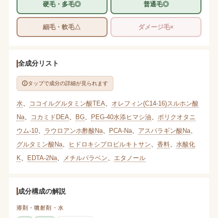
硬毛・多毛◎
普通毛◎
細毛・軟毛△
ダメージ毛×
全成分リスト
タップで成分の詳細が見られます
水
、
ココイルグルタミン酸TEA
、
オレフィン(C14-16)スルホン酸
Na
、
コカミドDEA
、
BG
、
PEG-40水添ヒマシ油
、
ポリクオタニ
ウム-10
、
ラウロアンホ酢酸Na
、
PCA-Na
、
アスパラギン酸Na
、
グルタミン酸Na
、
ヒドロキシプロピルキトサン
、
香料
、
水酸化
K
、
EDTA-2Na
、
メチルパラベン
、
エタノール
成分構成の解説
溶剤・噴射剤・水