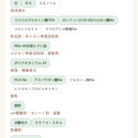
水
ＢＧ
エタノール
洗浄成分
ココイルグルタミン酸TEA
オレフィン(C14-16)スルホン酸Na
コカミドＤＥＡ
ラウロアンホ酢酸Na
乳化剤・非イオン界面活性剤
PEG-40水添ヒマシ油
カチオン界面活性剤・柔軟剤
ポリクオタニウム-10
保湿・補修成分
PCA-Na
アスパラギン酸Na
グルタミン酸Na
ヒドロキシプロピルキトサン
香料
香料
pH調整剤・キレート剤・塩類
水酸化Ｋ
ＥＤＴＡ－２Ｎａ
防腐剤