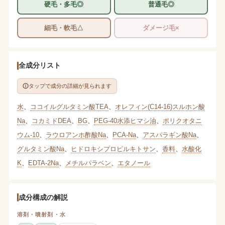
硬毛・多毛◎
普通毛◎
細毛・軟毛△
ダメージ毛×
全成分リスト
タップで成分の詳細が見られます
水
、
ココイルグルタミン酸TEA
、
オレフィン(C14-16)スルホン酸
Na
、
コカミドDEA
、
BG
、
PEG-40水添ヒマシ油
、
ポリクオタニ
ウム-10
、
ラウロアンホ酢酸Na
、
PCA-Na
、
アスパラギン酸Na
、
グルタミン酸Na
、
ヒドロキシプロピルキトサン
、
香料
、
水酸化
K
、
EDTA-2Na
、
メチルパラベン
、
エタノール
成分構成の解説
溶剤・噴射剤・水