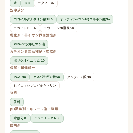
水
ＢＧ
エタノール
洗浄成分
ココイルグルタミン酸TEA
オレフィン(C14-16)スルホン酸Na
コカミドＤＥＡ
ラウロアンホ酢酸Na
乳化剤・非イオン界面活性剤
PEG-40水添ヒマシ油
カチオン界面活性剤・柔軟剤
ポリクオタニウム-10
保湿・補修成分
PCA-Na
アスパラギン酸Na
グルタミン酸Na
ヒドロキシプロピルキトサン
香料
香料
pH調整剤・キレート剤・塩類
水酸化Ｋ
ＥＤＴＡ－２Ｎａ
防腐剤