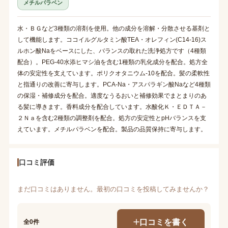
メチルパラベン
水・ＢＧなど3種類の溶剤を使用。他の成分を溶解・分散させる基剤と
して機能します。ココイルグルタミン酸TEA・オレフィン(C14-16)ス
ルホン酸Naをベースにした、バランスの取れた洗浄処方です（4種類
配合）。PEG-40水添ヒマシ油を含む1種類の乳化成分を配合。処方全
体の安定性を支えています。ポリクオタニウム-10を配合。髪の柔軟性
と指通りの改善に寄与します。PCA-Na・アスパラギン酸Naなど4種類
の保湿・補修成分を配合。適度なうるおいと補修効果でまとまりのあ
る髪に導きます。香料成分を配合しています。水酸化Ｋ・ＥＤＴＡ－
２Ｎａを含む2種類の調整剤を配合。処方の安定性とpHバランスを支
えています。メチルパラベンを配合。製品の品質保持に寄与します。
口コミ評価
まだ口コミはありません。最初の口コミを投稿してみませんか？
口コミを書く
全0件