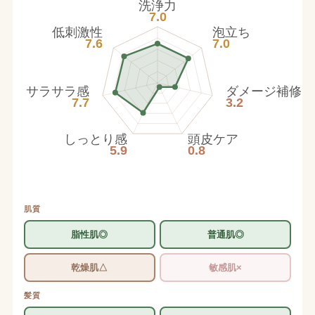
洗浄力
7.0
低刺激性
泡立ち
7.6
7.0
サラサラ感
ダメージ補修
7.7
3.2
しっとり感
頭皮ケア
5.9
0.8
肌質
脂性肌◎
普通肌◎
乾燥肌△
敏感肌×
髪質