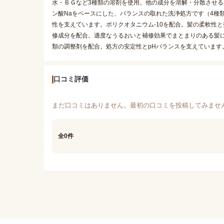
水・ＢＧなど3種類の溶剤を使用。他の成分を溶解・分散させる基剤
ン酸Naをベースにした、バランスの取れた洗浄処方です（4種類
性を支えています。ポリクオタニウム-10を配合。髪の柔軟性と
修成分を配合。適度なうるおいと補修効果でまとまりのある髪
類の調整剤を配合。処方の安定性とpHバランスを支えています
口コミ評価
まだ口コミはありません。最初の口コミを投稿してみませ
全0件