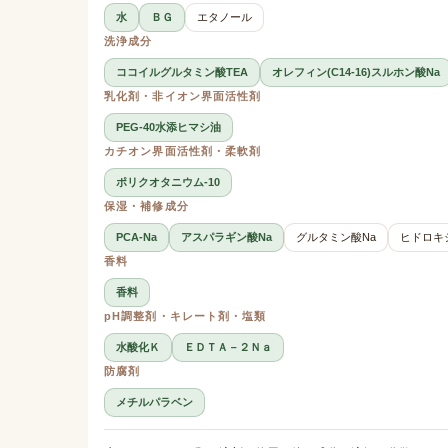
水
ＢＧ
エタノール
洗浄成分
ココイルグルタミン酸TEA
オレフィン(C14-16)スルホン酸Na
乳化剤・非イオン界面活性剤
PEG-40水添ヒマシ油
カチオン界面活性剤・柔軟剤
ポリクオタニウム-10
保湿・補修成分
PCA-Na
アスパラギン酸Na
グルタミン酸Na
ヒドロキ
香料
香料
pH調整剤・キレート剤・塩類
水酸化Ｋ
ＥＤＴＡ－２Ｎａ
防腐剤
メチルパラベン