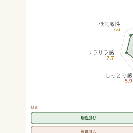
低刺激性
7.6
サラサラ感
7.7
しっとり感
5.9
肌質
脂性肌◎
乾燥肌△