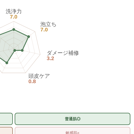
洗浄力
7.0
泡立ち
7.0
ダメージ補修
3.2
頭皮ケア
0.8
普通肌◎
敏感肌×