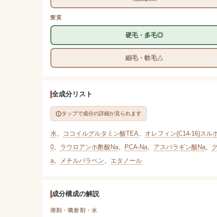
髪質
硬毛・多毛◎
細毛・軟毛△
全成分リスト
タップで成分の詳細が見られます
水
、
ココイルグルタミン酸TEA
、
オレフィン(C14-16)スル
0
、
ラウロアンホ酢酸Na
、
PCA-Na
、
アスパラギン酸Na
、
a
、
メチルパラベン
、
エタノール
成分構成の解説
溶剤・噴射剤・水