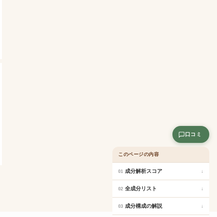
口コミ
このページの内容
成分解析スコア
↓
01
全成分リスト
↓
02
成分構成の解説
↓
03