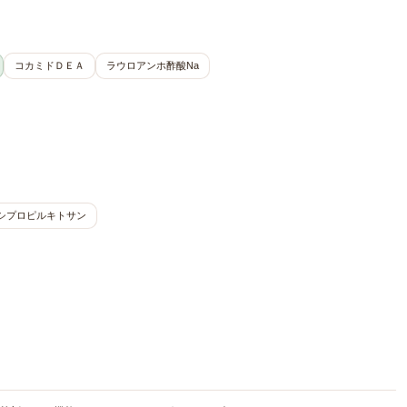
コカミドＤＥＡ
ラウロアンホ酢酸Na
シプロピルキトサン