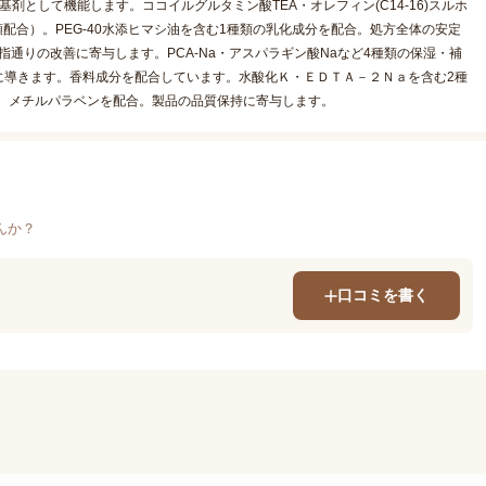
として機能します。ココイルグルタミン酸TEA・オレフィン(C14-16)スルホ
配合）。PEG-40水添ヒマシ油を含む1種類の乳化成分を配合。処方全体の安定
指通りの改善に寄与します。PCA-Na・アスパラギン酸Naなど4種類の保湿・補
に導きます。香料成分を配合しています。水酸化Ｋ・ＥＤＴＡ－２Ｎａを含む2種
。メチルパラベンを配合。製品の品質保持に寄与します。
んか？
口コミを書く