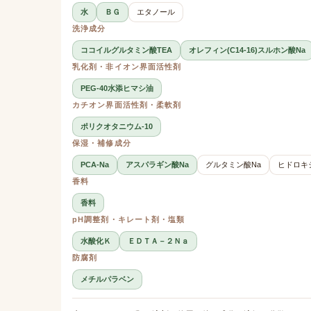
水
ＢＧ
エタノール
洗浄成分
ココイルグルタミン酸TEA
オレフィン(C14-16)スルホン酸Na
乳化剤・非イオン界面活性剤
PEG-40水添ヒマシ油
カチオン界面活性剤・柔軟剤
ポリクオタニウム-10
保湿・補修成分
PCA-Na
アスパラギン酸Na
グルタミン酸Na
ヒドロキ
香料
香料
pH調整剤・キレート剤・塩類
水酸化Ｋ
ＥＤＴＡ－２Ｎａ
防腐剤
メチルパラベン