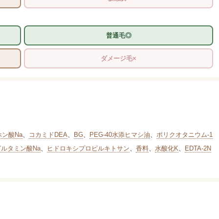
普通毛◎
ダメージ毛×
ホン酸Na
、
コカミドDEA
、
BG
、
PEG-40水添ヒマシ油
、
ポリクオタニウム-1
グルタミン酸Na
、
ヒドロキシプロピルキトサン
、
香料
、
水酸化K
、
EDTA-2N