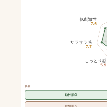
低刺激性
7.6
サラサラ感
7.7
しっとり感
5.9
肌質
脂性肌◎
乾燥肌△