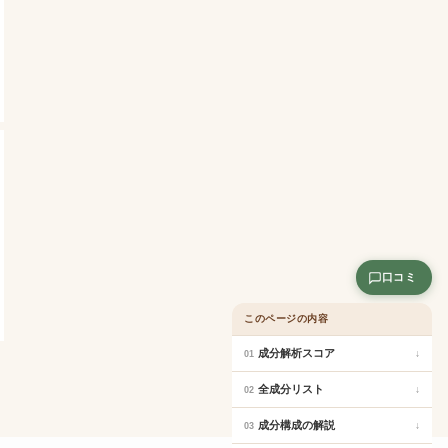
口コミ
このページの内容
成分解析スコア
↓
01
全成分リスト
↓
02
成分構成の解説
↓
03