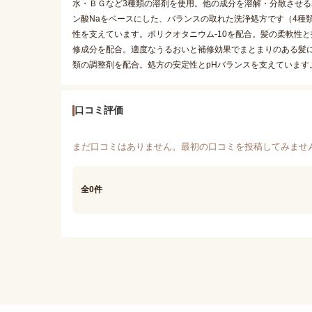
水・ＢＧなど3種類の溶剤を使用。他の成分を溶解・分散させる基剤
ン酸Naをベースにした、バランスの取れた洗浄処方です（4種類
性を支えています。ポリクオタニウム-10を配合。髪の柔軟性と
修成分を配合。適度なうるおいと補修効果でまとまりのある髪
類の調整剤を配合。処方の安定性とpHバランスを支えています
口コミ評価
まだ口コミはありません。最初の口コミを投稿してみませ
全0件