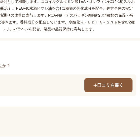
として機能します。ココイルグルタミン酸TEA・オレフィン(C14-16)スルホ
配合）。PEG-40水添ヒマシ油を含む1種類の乳化成分を配合。処方全体の安定
指通りの改善に寄与します。PCA-Na・アスパラギン酸Naなど4種類の保湿・補
に導きます。香料成分を配合しています。水酸化Ｋ・ＥＤＴＡ－２Ｎａを含む2種
。メチルパラベンを配合。製品の品質保持に寄与します。
んか？
口コミを書く