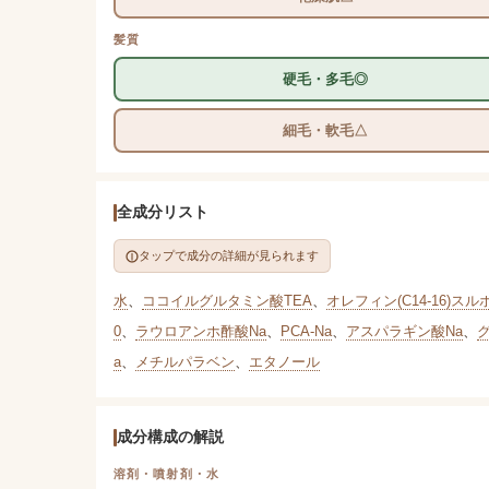
髪質
硬毛・多毛◎
細毛・軟毛△
全成分リスト
タップで成分の詳細が見られます
水
、
ココイルグルタミン酸TEA
、
オレフィン(C14-16)スル
0
、
ラウロアンホ酢酸Na
、
PCA-Na
、
アスパラギン酸Na
、
a
、
メチルパラベン
、
エタノール
成分構成の解説
溶剤・噴射剤・水