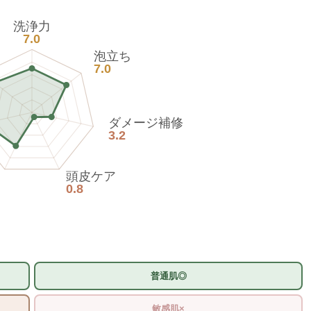
洗浄力
7.0
泡立ち
7.0
ダメージ補修
3.2
頭皮ケア
0.8
普通肌◎
敏感肌×