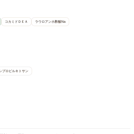
コカミドＤＥＡ
ラウロアンホ酢酸Na
シプロピルキトサン