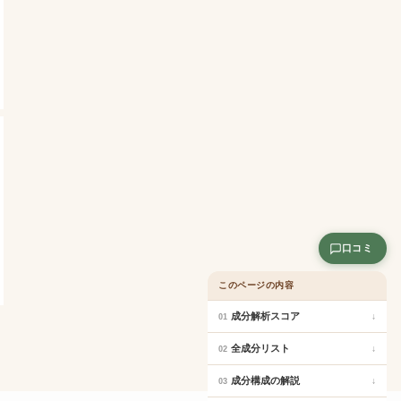
口コミ
このページの内容
成分解析スコア
↓
01
全成分リスト
↓
02
成分構成の解説
↓
03