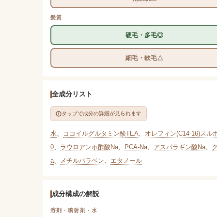
髪質
硬毛・多毛◎
細毛・軟毛△
全成分リスト
タップで成分の詳細が見られます
水
、
ココイルグルタミン酸TEA
、
オレフィン(C14-16)スル
0
、
ラウロアンホ酢酸Na
、
PCA-Na
、
アスパラギン酸Na
、
a
、
メチルパラベン
、
エタノール
成分構成の解説
溶剤・噴射剤・水