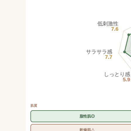
低刺激性
7.6
サラサラ感
7.7
しっとり感
5.9
肌質
脂性肌◎
乾燥肌△