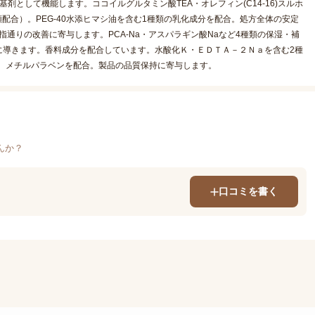
として機能します。ココイルグルタミン酸TEA・オレフィン(C14-16)スルホ
配合）。PEG-40水添ヒマシ油を含む1種類の乳化成分を配合。処方全体の安定
指通りの改善に寄与します。PCA-Na・アスパラギン酸Naなど4種類の保湿・補
に導きます。香料成分を配合しています。水酸化Ｋ・ＥＤＴＡ－２Ｎａを含む2種
。メチルパラベンを配合。製品の品質保持に寄与します。
んか？
口コミを書く