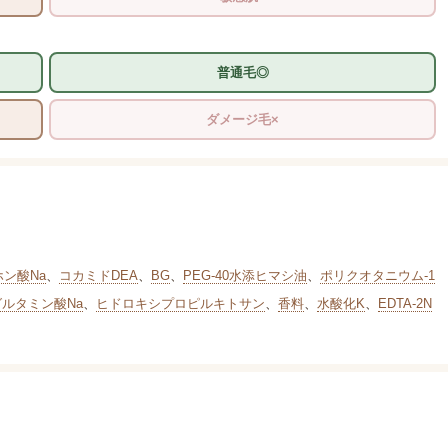
普通毛◎
ダメージ毛×
ホン酸Na
、
コカミドDEA
、
BG
、
PEG-40水添ヒマシ油
、
ポリクオタニウム-1
グルタミン酸Na
、
ヒドロキシプロピルキトサン
、
香料
、
水酸化K
、
EDTA-2N