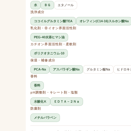
水
ＢＧ
エタノール
洗浄成分
ココイルグルタミン酸TEA
オレフィン(C14-16)スルホン酸Na
乳化剤・非イオン界面活性剤
PEG-40水添ヒマシ油
カチオン界面活性剤・柔軟剤
ポリクオタニウム-10
保湿・補修成分
PCA-Na
アスパラギン酸Na
グルタミン酸Na
ヒドロキ
香料
香料
pH調整剤・キレート剤・塩類
水酸化Ｋ
ＥＤＴＡ－２Ｎａ
防腐剤
メチルパラベン