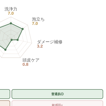
洗浄力
7.0
泡立ち
7.0
ダメージ補修
3.2
頭皮ケア
0.8
普通肌◎
敏感肌×