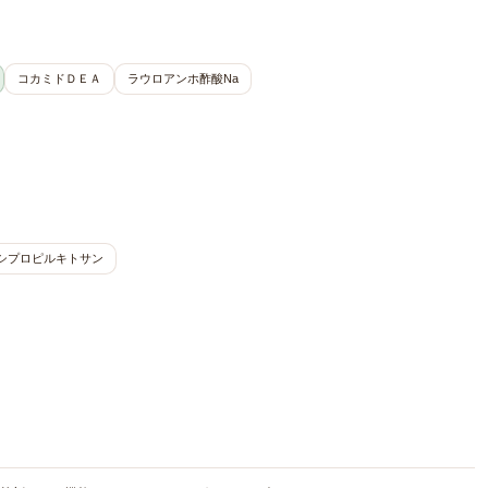
コカミドＤＥＡ
ラウロアンホ酢酸Na
シプロピルキトサン