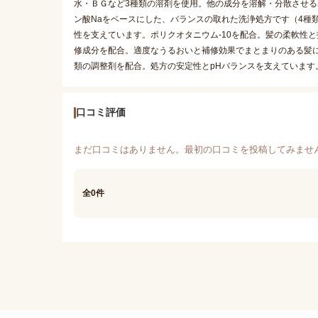
水・ＢＧなど3種類の溶剤を使用。他の成分を溶解・分散させる基剤
ン酸Naをベースにした、バランスの取れた洗浄処方です（4種類
性を支えています。ポリクオタニウム-10を配合。髪の柔軟性と
修成分を配合。適度なうるおいと補修効果でまとまりのある髪
類の調整剤を配合。処方の安定性とpHバランスを支えています
口コミ評価
まだ口コミはありません。最初の口コミを投稿してみませ
全0件