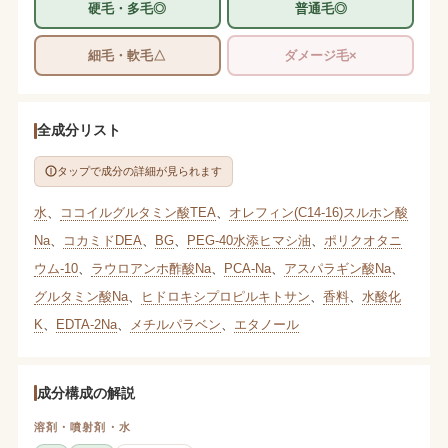
硬毛・多毛◎
普通毛◎
細毛・軟毛△
ダメージ毛×
全成分リスト
タップで成分の詳細が見られます
水
、
ココイルグルタミン酸TEA
、
オレフィン(C14-16)スルホン酸
Na
、
コカミドDEA
、
BG
、
PEG-40水添ヒマシ油
、
ポリクオタニ
ウム-10
、
ラウロアンホ酢酸Na
、
PCA-Na
、
アスパラギン酸Na
、
グルタミン酸Na
、
ヒドロキシプロピルキトサン
、
香料
、
水酸化
K
、
EDTA-2Na
、
メチルパラベン
、
エタノール
成分構成の解説
溶剤・噴射剤・水