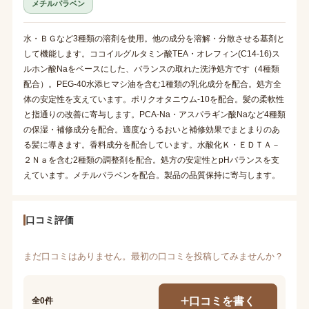
メチルパラベン
水・ＢＧなど3種類の溶剤を使用。他の成分を溶解・分散させる基剤と
して機能します。ココイルグルタミン酸TEA・オレフィン(C14-16)ス
ルホン酸Naをベースにした、バランスの取れた洗浄処方です（4種類
配合）。PEG-40水添ヒマシ油を含む1種類の乳化成分を配合。処方全
体の安定性を支えています。ポリクオタニウム-10を配合。髪の柔軟性
と指通りの改善に寄与します。PCA-Na・アスパラギン酸Naなど4種類
の保湿・補修成分を配合。適度なうるおいと補修効果でまとまりのあ
る髪に導きます。香料成分を配合しています。水酸化Ｋ・ＥＤＴＡ－
２Ｎａを含む2種類の調整剤を配合。処方の安定性とpHバランスを支
えています。メチルパラベンを配合。製品の品質保持に寄与します。
口コミ評価
まだ口コミはありません。最初の口コミを投稿してみませんか？
口コミを書く
全0件