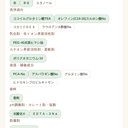
水
ＢＧ
エタノール
洗浄成分
ココイルグルタミン酸TEA
オレフィン(C14-16)スルホン酸Na
コカミドＤＥＡ
ラウロアンホ酢酸Na
乳化剤・非イオン界面活性剤
PEG-40水添ヒマシ油
カチオン界面活性剤・柔軟剤
ポリクオタニウム-10
保湿・補修成分
PCA-Na
アスパラギン酸Na
グルタミン酸Na
ヒドロキシプロピルキトサン
香料
香料
pH調整剤・キレート剤・塩類
水酸化Ｋ
ＥＤＴＡ－２Ｎａ
防腐剤