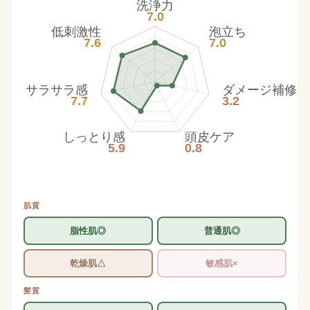
洗浄力
7.0
低刺激性
泡立ち
7.6
7.0
サラサラ感
ダメージ補修
7.7
3.2
しっとり感
頭皮ケア
5.9
0.8
肌質
脂性肌◎
普通肌◎
乾燥肌△
敏感肌×
髪質