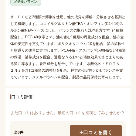
メチルパラベン
水・ＢＧなど3種類の溶剤を使用。他の成分を溶解・分散させる基剤と
して機能します。ココイルグルタミン酸TEA・オレフィン(C14-16)ス
ルホン酸Naをベースにした、バランスの取れた洗浄処方です（4種類
配合）。PEG-40水添ヒマシ油を含む1種類の乳化成分を配合。処方全
体の安定性を支えています。ポリクオタニウム-10を配合。髪の柔軟性
と指通りの改善に寄与します。PCA-Na・アスパラギン酸Naなど4種類
の保湿・補修成分を配合。適度なうるおいと補修効果でまとまりのあ
る髪に導きます。香料成分を配合しています。水酸化Ｋ・ＥＤＴＡ－
２Ｎａを含む2種類の調整剤を配合。処方の安定性とpHバランスを支
えています。メチルパラベンを配合。製品の品質保持に寄与します。
口コミ評価
まだ口コミはありません。最初の口コミを投稿してみませんか？
口コミを書く
全0件