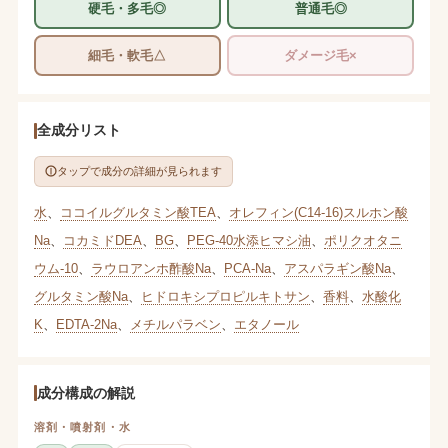
硬毛・多毛◎
普通毛◎
細毛・軟毛△
ダメージ毛×
全成分リスト
タップで成分の詳細が見られます
水
、
ココイルグルタミン酸TEA
、
オレフィン(C14-16)スルホン酸
Na
、
コカミドDEA
、
BG
、
PEG-40水添ヒマシ油
、
ポリクオタニ
ウム-10
、
ラウロアンホ酢酸Na
、
PCA-Na
、
アスパラギン酸Na
、
グルタミン酸Na
、
ヒドロキシプロピルキトサン
、
香料
、
水酸化
K
、
EDTA-2Na
、
メチルパラベン
、
エタノール
成分構成の解説
溶剤・噴射剤・水