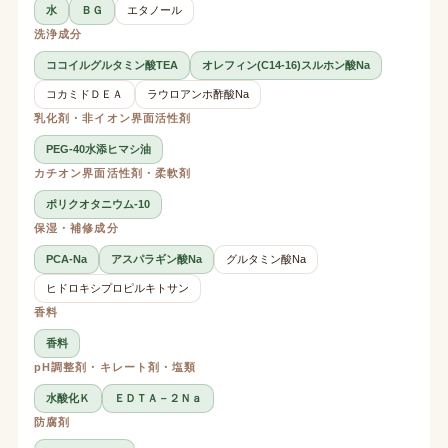
水
ＢＧ
エタノール
洗浄成分
ココイルグルタミン酸TEA
オレフィン(C14-16)スルホン酸Na
コカミドＤＥＡ
ラウロアンホ酢酸Na
乳化剤・非イオン界面活性剤
PEG-40水添ヒマシ油
カチオン界面活性剤・柔軟剤
ポリクオタニウム-10
保湿・補修成分
PCA-Na
アスパラギン酸Na
グルタミン酸Na
ヒドロキシプロピルキトサン
香料
香料
pH調整剤・キレート剤・塩類
水酸化Ｋ
ＥＤＴＡ－２Ｎａ
防腐剤