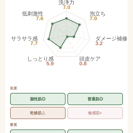
洗浄力
7.0
低刺激性
泡立ち
7.6
7.0
サラサラ感
ダメージ補修
7.7
3.2
しっとり感
頭皮ケア
5.9
0.8
肌質
脂性肌◎
普通肌◎
乾燥肌△
敏感肌×
髪質