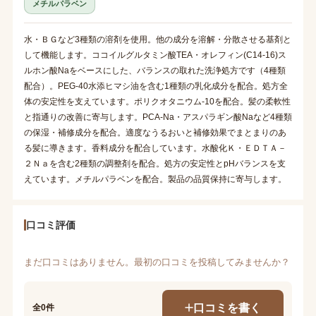
メチルパラベン
水・ＢＧなど3種類の溶剤を使用。他の成分を溶解・分散させる基剤と
して機能します。ココイルグルタミン酸TEA・オレフィン(C14-16)ス
ルホン酸Naをベースにした、バランスの取れた洗浄処方です（4種類
配合）。PEG-40水添ヒマシ油を含む1種類の乳化成分を配合。処方全
体の安定性を支えています。ポリクオタニウム-10を配合。髪の柔軟性
と指通りの改善に寄与します。PCA-Na・アスパラギン酸Naなど4種類
の保湿・補修成分を配合。適度なうるおいと補修効果でまとまりのあ
る髪に導きます。香料成分を配合しています。水酸化Ｋ・ＥＤＴＡ－
２Ｎａを含む2種類の調整剤を配合。処方の安定性とpHバランスを支
えています。メチルパラベンを配合。製品の品質保持に寄与します。
口コミ評価
まだ口コミはありません。最初の口コミを投稿してみませんか？
口コミを書く
全0件