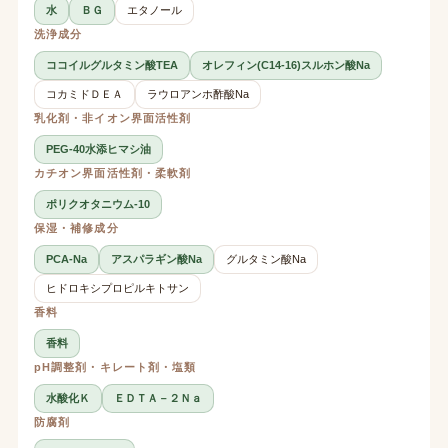
水
ＢＧ
エタノール
洗浄成分
ココイルグルタミン酸TEA
オレフィン(C14-16)スルホン酸Na
コカミドＤＥＡ
ラウロアンホ酢酸Na
乳化剤・非イオン界面活性剤
PEG-40水添ヒマシ油
カチオン界面活性剤・柔軟剤
ポリクオタニウム-10
保湿・補修成分
PCA-Na
アスパラギン酸Na
グルタミン酸Na
ヒドロキシプロピルキトサン
香料
香料
pH調整剤・キレート剤・塩類
水酸化Ｋ
ＥＤＴＡ－２Ｎａ
防腐剤