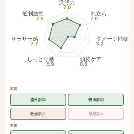
洗浄力
7.0
低刺激性
泡立ち
7.6
7.0
サラサラ感
ダメージ補修
7.7
3.2
しっとり感
頭皮ケア
5.9
0.8
肌質
脂性肌◎
普通肌◎
乾燥肌△
敏感肌×
髪質