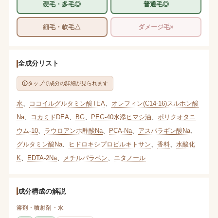
硬毛・多毛◎
普通毛◎
細毛・軟毛△
ダメージ毛×
全成分リスト
タップで成分の詳細が見られます
水
、
ココイルグルタミン酸TEA
、
オレフィン(C14-16)スルホン酸
Na
、
コカミドDEA
、
BG
、
PEG-40水添ヒマシ油
、
ポリクオタニ
ウム-10
、
ラウロアンホ酢酸Na
、
PCA-Na
、
アスパラギン酸Na
、
グルタミン酸Na
、
ヒドロキシプロピルキトサン
、
香料
、
水酸化
K
、
EDTA-2Na
、
メチルパラベン
、
エタノール
成分構成の解説
溶剤・噴射剤・水