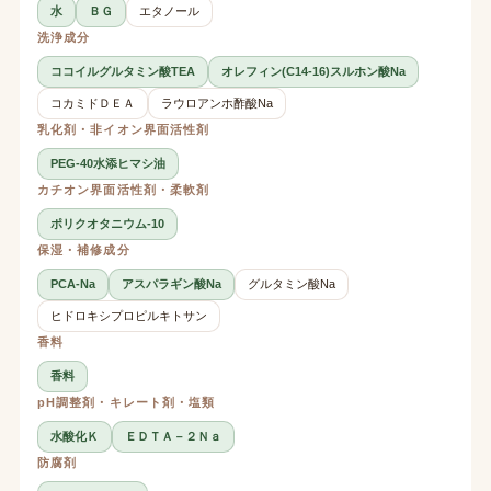
水
ＢＧ
エタノール
洗浄成分
ココイルグルタミン酸TEA
オレフィン(C14-16)スルホン酸Na
コカミドＤＥＡ
ラウロアンホ酢酸Na
乳化剤・非イオン界面活性剤
PEG-40水添ヒマシ油
カチオン界面活性剤・柔軟剤
ポリクオタニウム-10
保湿・補修成分
PCA-Na
アスパラギン酸Na
グルタミン酸Na
ヒドロキシプロピルキトサン
香料
香料
pH調整剤・キレート剤・塩類
水酸化Ｋ
ＥＤＴＡ－２Ｎａ
防腐剤