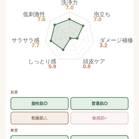
洗浄力
7.0
低刺激性
泡立ち
7.6
7.0
サラサラ感
ダメージ補修
7.7
3.2
しっとり感
頭皮ケア
5.9
0.8
肌質
脂性肌◎
普通肌◎
乾燥肌△
敏感肌×
髪質