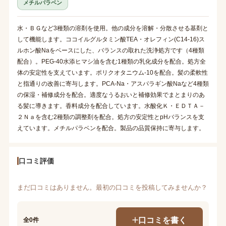
メチルパラベン
水・ＢＧなど3種類の溶剤を使用。他の成分を溶解・分散させる基剤と
して機能します。ココイルグルタミン酸TEA・オレフィン(C14-16)ス
ルホン酸Naをベースにした、バランスの取れた洗浄処方です（4種類
配合）。PEG-40水添ヒマシ油を含む1種類の乳化成分を配合。処方全
体の安定性を支えています。ポリクオタニウム-10を配合。髪の柔軟性
と指通りの改善に寄与します。PCA-Na・アスパラギン酸Naなど4種類
の保湿・補修成分を配合。適度なうるおいと補修効果でまとまりのあ
る髪に導きます。香料成分を配合しています。水酸化Ｋ・ＥＤＴＡ－
２Ｎａを含む2種類の調整剤を配合。処方の安定性とpHバランスを支
えています。メチルパラベンを配合。製品の品質保持に寄与します。
口コミ評価
まだ口コミはありません。最初の口コミを投稿してみませんか？
口コミを書く
全0件