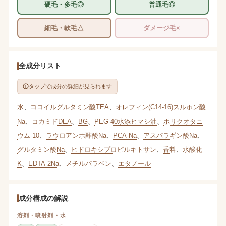
硬毛・多毛◎
普通毛◎
細毛・軟毛△
ダメージ毛×
全成分リスト
タップで成分の詳細が見られます
水
、
ココイルグルタミン酸TEA
、
オレフィン(C14-16)スルホン酸
Na
、
コカミドDEA
、
BG
、
PEG-40水添ヒマシ油
、
ポリクオタニ
ウム-10
、
ラウロアンホ酢酸Na
、
PCA-Na
、
アスパラギン酸Na
、
グルタミン酸Na
、
ヒドロキシプロピルキトサン
、
香料
、
水酸化
K
、
EDTA-2Na
、
メチルパラベン
、
エタノール
成分構成の解説
溶剤・噴射剤・水