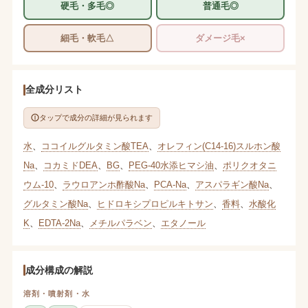
硬毛・多毛◎
普通毛◎
細毛・軟毛△
ダメージ毛×
全成分リスト
タップで成分の詳細が見られます
水
、
ココイルグルタミン酸TEA
、
オレフィン(C14-16)スルホン酸
Na
、
コカミドDEA
、
BG
、
PEG-40水添ヒマシ油
、
ポリクオタニ
ウム-10
、
ラウロアンホ酢酸Na
、
PCA-Na
、
アスパラギン酸Na
、
グルタミン酸Na
、
ヒドロキシプロピルキトサン
、
香料
、
水酸化
K
、
EDTA-2Na
、
メチルパラベン
、
エタノール
成分構成の解説
溶剤・噴射剤・水