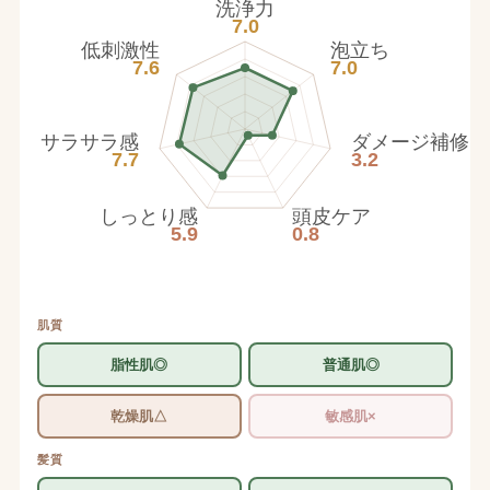
洗浄力
7.0
低刺激性
泡立ち
7.6
7.0
サラサラ感
ダメージ補修
7.7
3.2
しっとり感
頭皮ケア
5.9
0.8
肌質
脂性肌◎
普通肌◎
乾燥肌△
敏感肌×
髪質