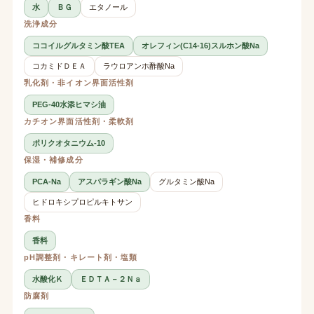
水
ＢＧ
エタノール
洗浄成分
ココイルグルタミン酸TEA
オレフィン(C14-16)スルホン酸Na
コカミドＤＥＡ
ラウロアンホ酢酸Na
乳化剤・非イオン界面活性剤
PEG-40水添ヒマシ油
カチオン界面活性剤・柔軟剤
ポリクオタニウム-10
保湿・補修成分
PCA-Na
アスパラギン酸Na
グルタミン酸Na
ヒドロキシプロピルキトサン
香料
香料
pH調整剤・キレート剤・塩類
水酸化Ｋ
ＥＤＴＡ－２Ｎａ
防腐剤