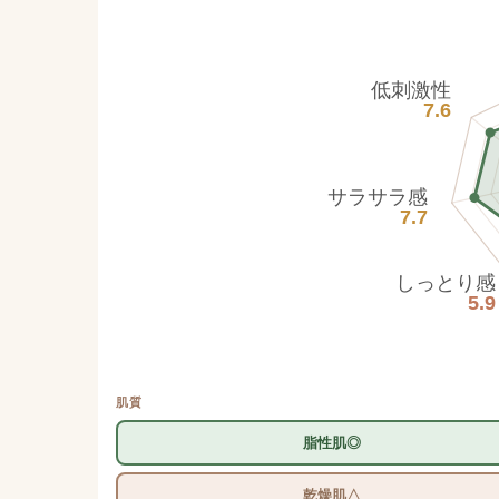
低刺激性
7.6
サラサラ感
7.7
しっとり感
5.9
肌質
脂性肌◎
乾燥肌△