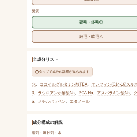
髪質
硬毛・多毛◎
細毛・軟毛△
全成分リスト
タップで成分の詳細が見られます
水
、
ココイルグルタミン酸TEA
、
オレフィン(C14-16)スル
0
、
ラウロアンホ酢酸Na
、
PCA-Na
、
アスパラギン酸Na
、
a
、
メチルパラベン
、
エタノール
成分構成の解説
溶剤・噴射剤・水