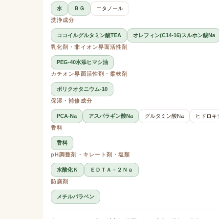
水
ＢＧ
エタノール
洗浄成分
ココイルグルタミン酸TEA
オレフィン(C14-16)スルホン酸Na
乳化剤・非イオン界面活性剤
PEG-40水添ヒマシ油
カチオン界面活性剤・柔軟剤
ポリクオタニウム-10
保湿・補修成分
PCA-Na
アスパラギン酸Na
グルタミン酸Na
ヒドロキ
香料
香料
pH調整剤・キレート剤・塩類
水酸化Ｋ
ＥＤＴＡ－２Ｎａ
防腐剤
メチルパラベン