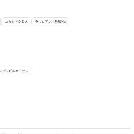
コカミドＤＥＡ
ラウロアンホ酢酸Na
シプロピルキトサン