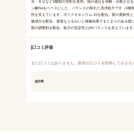
水・ＢＧなど3種類の溶剤を使用。他の成分を溶解・分散させる基剤
ン酸Naをベースにした、バランスの取れた洗浄処方です（4種類
性を支えています。ポリクオタニウム-10を配合。髪の柔軟性と
修成分を配合。適度なうるおいと補修効果でまとまりのある髪
類の調整剤を配合。処方の安定性とpHバランスを支えています
口コミ評価
まだ口コミはありません。最初の口コミを投稿してみませ
全0件