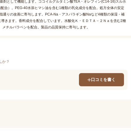
として機能します。ココイルグルタミン酸TEA・オレフィン(C14-16)スルホ
配合）。PEG-40水添ヒマシ油を含む1種類の乳化成分を配合。処方全体の安定
指通りの改善に寄与します。PCA-Na・アスパラギン酸Naなど4種類の保湿・補
に導きます。香料成分を配合しています。水酸化Ｋ・ＥＤＴＡ－２Ｎａを含む2種
。メチルパラベンを配合。製品の品質保持に寄与します。
んか？
口コミを書く