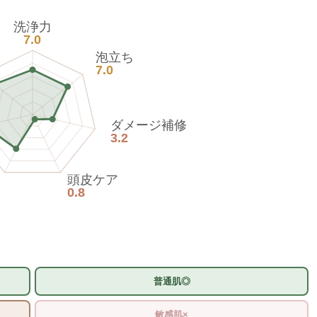
洗浄力
7.0
泡立ち
7.0
ダメージ補修
3.2
頭皮ケア
0.8
普通肌◎
敏感肌×