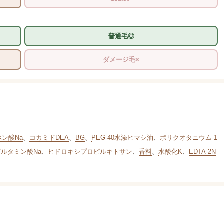
普通毛◎
ダメージ毛×
ホン酸Na
、
コカミドDEA
、
BG
、
PEG-40水添ヒマシ油
、
ポリクオタニウム-1
グルタミン酸Na
、
ヒドロキシプロピルキトサン
、
香料
、
水酸化K
、
EDTA-2N