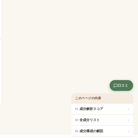
口コミ
このページの内容
成分解析スコア
↓
01
全成分リスト
↓
02
成分構成の解説
↓
03