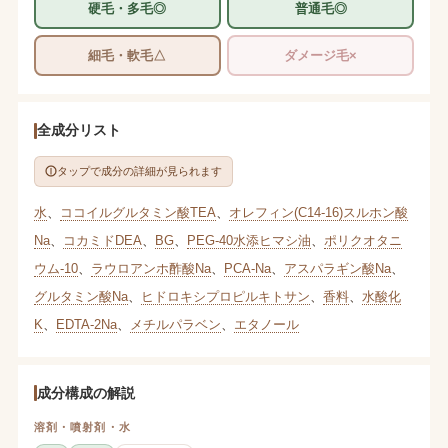
硬毛・多毛◎
普通毛◎
細毛・軟毛△
ダメージ毛×
全成分リスト
タップで成分の詳細が見られます
水
、
ココイルグルタミン酸TEA
、
オレフィン(C14-16)スルホン酸
Na
、
コカミドDEA
、
BG
、
PEG-40水添ヒマシ油
、
ポリクオタニ
ウム-10
、
ラウロアンホ酢酸Na
、
PCA-Na
、
アスパラギン酸Na
、
グルタミン酸Na
、
ヒドロキシプロピルキトサン
、
香料
、
水酸化
K
、
EDTA-2Na
、
メチルパラベン
、
エタノール
成分構成の解説
溶剤・噴射剤・水