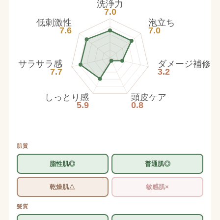
洗浄力
7.0
低刺激性
泡立ち
7.6
7.0
サラサラ感
ダメージ補修
7.7
3.2
しっとり感
頭皮ケア
5.9
0.8
肌質
脂性肌◎
普通肌◎
乾燥肌△
敏感肌×
髪質