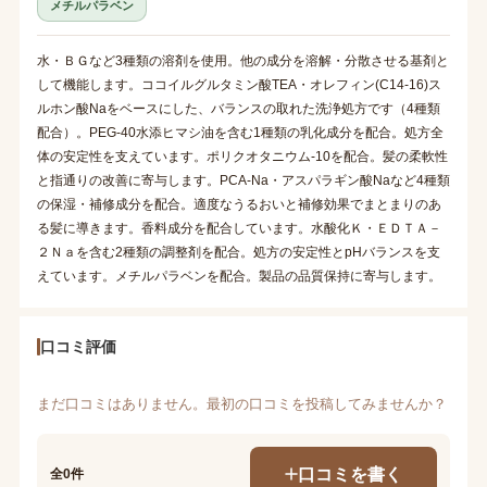
メチルパラベン
水・ＢＧなど3種類の溶剤を使用。他の成分を溶解・分散させる基剤と
して機能します。ココイルグルタミン酸TEA・オレフィン(C14-16)ス
ルホン酸Naをベースにした、バランスの取れた洗浄処方です（4種類
配合）。PEG-40水添ヒマシ油を含む1種類の乳化成分を配合。処方全
体の安定性を支えています。ポリクオタニウム-10を配合。髪の柔軟性
と指通りの改善に寄与します。PCA-Na・アスパラギン酸Naなど4種類
の保湿・補修成分を配合。適度なうるおいと補修効果でまとまりのあ
る髪に導きます。香料成分を配合しています。水酸化Ｋ・ＥＤＴＡ－
２Ｎａを含む2種類の調整剤を配合。処方の安定性とpHバランスを支
えています。メチルパラベンを配合。製品の品質保持に寄与します。
口コミ評価
まだ口コミはありません。最初の口コミを投稿してみませんか？
口コミを書く
全0件