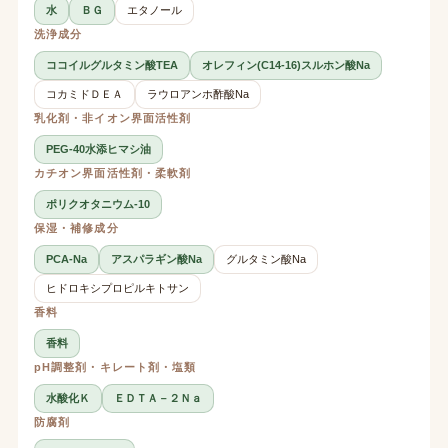
水
ＢＧ
エタノール
洗浄成分
ココイルグルタミン酸TEA
オレフィン(C14-16)スルホン酸Na
コカミドＤＥＡ
ラウロアンホ酢酸Na
乳化剤・非イオン界面活性剤
PEG-40水添ヒマシ油
カチオン界面活性剤・柔軟剤
ポリクオタニウム-10
保湿・補修成分
PCA-Na
アスパラギン酸Na
グルタミン酸Na
ヒドロキシプロピルキトサン
香料
香料
pH調整剤・キレート剤・塩類
水酸化Ｋ
ＥＤＴＡ－２Ｎａ
防腐剤