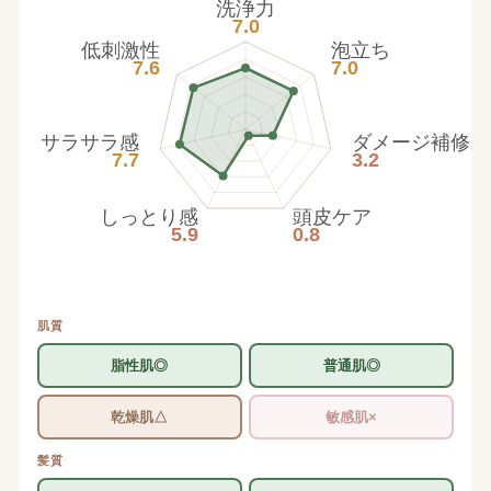
洗浄力
7.0
低刺激性
泡立ち
7.6
7.0
サラサラ感
ダメージ補修
7.7
3.2
しっとり感
頭皮ケア
5.9
0.8
肌質
脂性肌◎
普通肌◎
乾燥肌△
敏感肌×
髪質