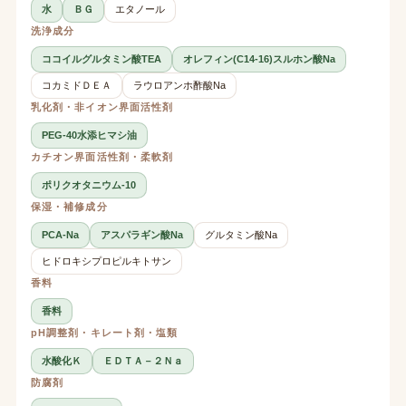
水
ＢＧ
エタノール
洗浄成分
ココイルグルタミン酸TEA
オレフィン(C14-16)スルホン酸Na
コカミドＤＥＡ
ラウロアンホ酢酸Na
乳化剤・非イオン界面活性剤
PEG-40水添ヒマシ油
カチオン界面活性剤・柔軟剤
ポリクオタニウム-10
保湿・補修成分
PCA-Na
アスパラギン酸Na
グルタミン酸Na
ヒドロキシプロピルキトサン
香料
香料
pH調整剤・キレート剤・塩類
水酸化Ｋ
ＥＤＴＡ－２Ｎａ
防腐剤