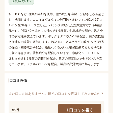
メチルパラベン
水・ＢＧなど3種類の溶剤を使用。他の成分を溶解・分散させる基剤と
して機能します。ココイルグルタミン酸TEA・オレフィン(C14-16)ス
ルホン酸Naをベースにした、バランスの取れた洗浄処方です（4種類
配合）。PEG-40水添ヒマシ油を含む1種類の乳化成分を配合。処方全
体の安定性を支えています。ポリクオタニウム-10を配合。髪の柔軟性
と指通りの改善に寄与します。PCA-Na・アスパラギン酸Naなど4種類
の保湿・補修成分を配合。適度なうるおいと補修効果でまとまりのあ
る髪に導きます。香料成分を配合しています。水酸化Ｋ・ＥＤＴＡ－
２Ｎａを含む2種類の調整剤を配合。処方の安定性とpHバランスを支
えています。メチルパラベンを配合。製品の品質保持に寄与します。
口コミ評価
まだ口コミはありません。最初の口コミを投稿してみませんか？
口コミを書く
全0件