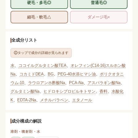
硬毛・多毛◎
普通毛◎
細毛・軟毛△
ダメージ毛×
全成分リスト
タップで成分の詳細が見られます
水
、
ココイルグルタミン酸TEA
、
オレフィン(C14-16)スルホン酸
Na
、
コカミドDEA
、
BG
、
PEG-40水添ヒマシ油
、
ポリクオタニ
ウム-10
、
ラウロアンホ酢酸Na
、
PCA-Na
、
アスパラギン酸Na
、
グルタミン酸Na
、
ヒドロキシプロピルキトサン
、
香料
、
水酸化
K
、
EDTA-2Na
、
メチルパラベン
、
エタノール
成分構成の解説
溶剤・噴射剤・水