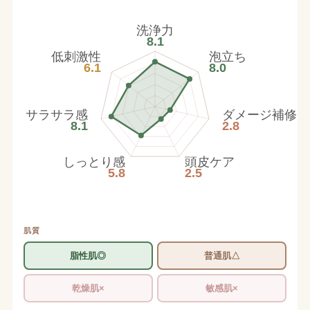
洗浄力
8.1
低刺激性
泡立ち
6.1
8.0
サラサラ感
ダメージ補修
8.1
2.8
しっとり感
頭皮ケア
5.8
2.5
肌質
脂性肌◎
普通肌△
乾燥肌×
敏感肌×