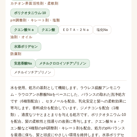
カチオン界面活性剤・柔軟剤
ポリクオタニウム-10
pH調整剤・キレート剤・塩類
クエン酸Ｎａ
クエン酸
ＥＤＴＡ－２Ｎａ
塩化Na
油剤・オイル
水添ポリデセン
防腐剤
安息香酸Na
メチルクロロイソチアゾリノン
メチルイソチアゾリノン
水を使用。処方の基剤として機能します。ラウレス硫酸アンモニウ
ム・ラウロアンホ酢酸Naをベースにした、バランスの取れた洗浄処方
です（6種類配合）。セタノールを配合。乳化安定と髪への柔軟効果に
寄与します。香料成分を配合しています。ジメチコンを配合（1種
類）。適度なツヤとまとまりを与える処方です。ポリクオタニウム-10
を配合。髪の柔軟性と指通りの改善に寄与します。クエン酸Ｎａ・ク
エン酸など4種類のpH調整剤・キレート剤を配合。処方のpHバランス
を最適に保ち、髪と頭皮にやさしい環境を維持します。水添ポリデセ