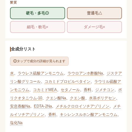
髪質
硬毛・多毛◎
普通毛△
細毛・軟毛×
ダメージ毛×
全成分リスト
タップで成分の詳細が見られます
水
、
ラウレス硫酸アンモニウム
、
ラウロアンホ酢酸Na
、
ジステア
リン酸グリコール
、
コカミドプロピルベタイン
、
ラウリル硫酸ア
ンモニウム
、
コカミドMEA
、
セタノール
、
香料
、
ジメチコン
、
ポ
リクオタニウム-10
、
クエン酸Na
、
クエン酸
、
水添ポリデセン
、
安息香酸Na
、
EDTA-2Na
、
メチルクロロイソチアゾリノン
、
メチ
ルイソチアゾリノン
、
香料
、
キシレンスルホン酸アンモニウム
、
塩化Na