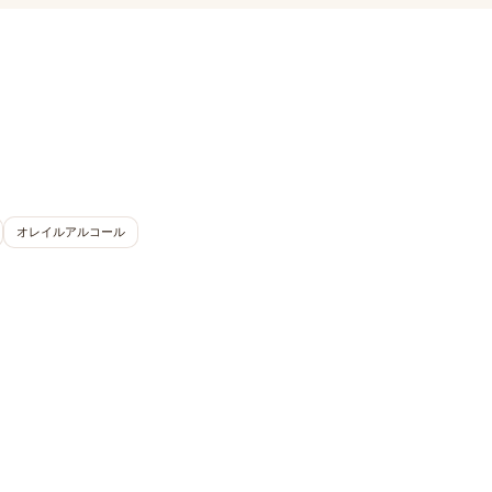
オレイルアルコール