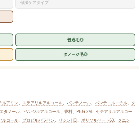
保湿ケアタイプ
普通毛◎
ダメージ毛◎
チルアミン
、
ステアリルアルコール
、
パンテノール
、
パンテニルエチル
、
ク
エタノール
、
ベンジルアルコール
、
香料
、
PEG-2M
、
セテアリルアルコー
アルコール
、
プロピルパラベン
、
リシンHCl
、
ポリソルベート60
、
クエン