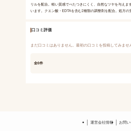
リルを配合。軽い質感でべたつきにくく、自然なツヤを与えます
います。クエン酸・EDTAを含む2種類の調整剤を配合。処方の
口コミ評価
まだ口コミはありません。最初の口コミを投稿してみませ
全0件
運営会社情報
お問い