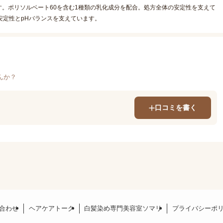
。ポリソルベート60を含む1種類の乳化成分を配合。処方全体の安定性を支えて
安定性とpHバランスを支えています。
んか？
口コミを書く
合わせ
ヘアケアトーク
白髪染め専門美容室ソマリ
プライバシーポ