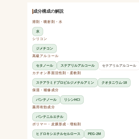
成分構成の解説
溶剤・噴射剤・水
水
シリコン
ジメチコン
高級アルコール
セタノール
ステアリルアルコール
セテアリルアルコール
カチオン界面活性剤・柔軟剤
ステアラミドプロピルジメチルアミン
クオタニウム-18
保湿・補修成分
パンテノール
リシンHCl
薬用有効成分
パンテニルエチル
ポリマー・皮膜形成・増粘剤
ヒドロキシエチルセルロース
PEG-2M