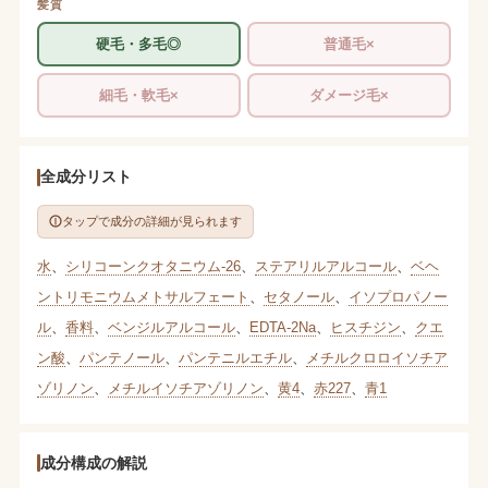
髪質
硬毛・多毛◎
普通毛×
細毛・軟毛×
ダメージ毛×
全成分リスト
タップで成分の詳細が見られます
水
、
シリコーンクオタニウム-26
、
ステアリルアルコール
、
ベヘ
ントリモニウムメトサルフェート
、
セタノール
、
イソプロパノー
ル
、
香料
、
ベンジルアルコール
、
EDTA-2Na
、
ヒスチジン
、
クエ
ン酸
、
パンテノール
、
パンテニルエチル
、
メチルクロロイソチア
ゾリノン
、
メチルイソチアゾリノン
、
黄4
、
赤227
、
青1
成分構成の解説