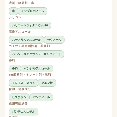
溶剤・噴射剤・水
水
イソプロパノール
シリコン
シリコーンクオタニウム-26
高級アルコール
ステアリルアルコール
セタノール
カチオン界面活性剤・柔軟剤
ベヘントリモニウムメトサルフェート
香料
香料
ベンジルアルコール
pH調整剤・キレート剤・塩類
ＥＤＴＡ－２Ｎａ
クエン酸
保湿・補修成分
ヒスチジン
パンテノール
薬用有効成分
パンテニルエチル