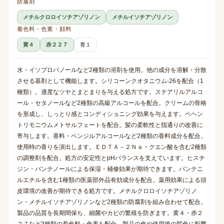
防腐剤
メチルクロロイソチアゾリノン
メチルイソチアゾリノン
着色料・色素・顔料
黄４
赤２２７
青１
水・イソプロパノールなど2種類の溶剤を使用。他の成分を溶解・分散
させる基剤として機能します。シリコーンクオタニウム-26を配合（1
種類）。適度なツヤとまとまりを与える処方です。ステアリルアルコ
ール・セタノールなど2種類の高級アルコールを配合。クリームの骨格
を形成し、しっとり感とコンディショニング効果を与えます。ベヘン
トリモニウムメトサルフェートを配合。髪の柔軟性と指通りの改善に
寄与します。香料・ベンジルアルコールなど2種類の香料成分を配合。
使用時の香りを演出します。ＥＤＴＡ－２Ｎａ・クエン酸を含む2種類
の調整剤を配合。処方の安定性とpHバランスを支えています。ヒスチ
ジン・パンテノールによる保湿・補修効果が期待できます。パンテニ
ルエチルを含む1種類の医薬部外品有効成分を配合。薬用効果による頭
皮環境の改善が期待できる処方です。メチルクロロイソチアゾリノ
ン・メチルイソチアゾリノンなど2種類の防腐剤を組み合わせて配合。
製品の品質を長期間保ち、細菌やカビの繁殖を防ぎます。黄４・赤２
２７など3種類の着色料・色素を配合。製品の色や使用後の髪色に影響