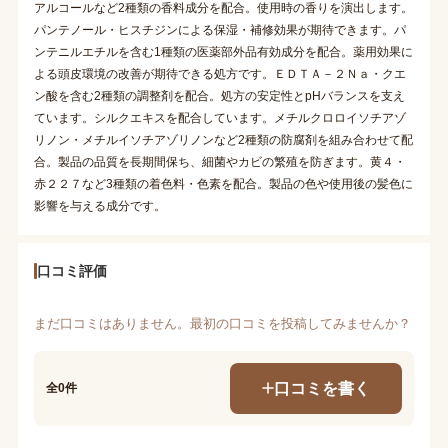
アルコールなど2種類の香料成分を配合。使用時の香りを演出します。
パンテノール・ヒスチジンによる保湿・補修効果が期待できます。パ
ンテニルエチルを含む1種類の医薬部外品有効成分を配合。薬用効果に
よる頭皮環境の改善が期待できる処方です。ＥＤＴＡ－２Ｎａ・クエ
ン酸を含む2種類の調整剤を配合。処方の安定性とpHバランスを支え
ています。シルクエキスを配合しています。メチルクロロイソチアゾ
リノン・メチルイソチアゾリノンなど2種類の防腐剤を組み合わせて配
合。製品の品質を長期間保ち、細菌やカビの繁殖を防ぎます。黄４・
赤２２７など3種類の着色料・色素を配合。製品の色や使用後の髪色に
影響を与える成分です。
口コミ評価
まだ口コミはありません。最初の口コミを投稿してみませんか？
口コミを書く
全0件