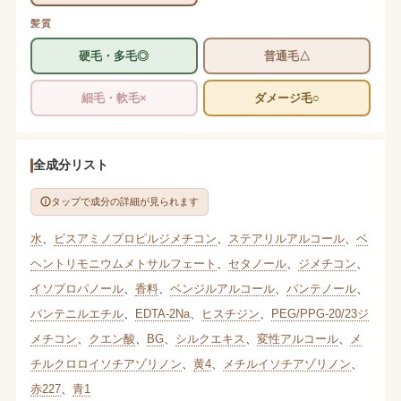
髪質
硬毛・多毛◎
普通毛△
細毛・軟毛×
ダメージ毛○
全成分リスト
タップで成分の詳細が見られます
水
、
ビスアミノプロピルジメチコン
、
ステアリルアルコール
、
ベ
ヘントリモニウムメトサルフェート
、
セタノール
、
ジメチコン
、
イソプロパノール
、
香料
、
ベンジルアルコール
、
パンテノール
、
パンテニルエチル
、
EDTA-2Na
、
ヒスチジン
、
PEG/PPG-20/23ジ
メチコン
、
クエン酸
、
BG
、
シルクエキス
、
変性アルコール
、
メ
チルクロロイソチアゾリノン
、
黄4
、
メチルイソチアゾリノン
、
赤227
、
青1