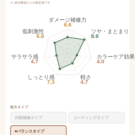
※ 成分構成からの推定値です
ダメージ補修力
6.6
低刺激性
ツヤ・まとまり
6.8
8.9
サラサラ感
カラーケア効果
4.7
4.0
しっとり感
軽さ
7.3
4.7
処方タイプ
内部補修タイプ
コーティングタイプ
バランスタイプ