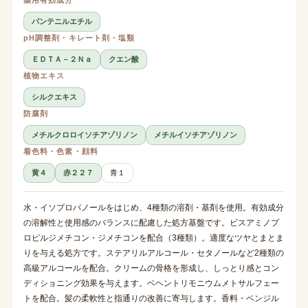
パンテニルエチル
pH調整剤・キレート剤・塩類
ＥＤＴＡ－２Ｎａ
クエン酸
植物エキス
シルクエキス
防腐剤
メチルクロロイソチアゾリノン
メチルイソチアゾリノン
着色料・色素・顔料
黄４
赤２２７
青１
水・イソプロパノールをはじめ、4種類の溶剤・基剤を使用。有効成分
の溶解性と使用感のバランスに配慮した処方基盤です。ビスアミノプ
ロピルジメチコン・ジメチコンを配合（3種類）。適度なツヤとまとま
りを与える処方です。ステアリルアルコール・セタノールなど2種類の
高級アルコールを配合。クリームの骨格を形成し、しっとり感とコン
ディショニング効果を与えます。ベヘントリモニウムメトサルフェー
トを配合。髪の柔軟性と指通りの改善に寄与します。香料・ベンジル