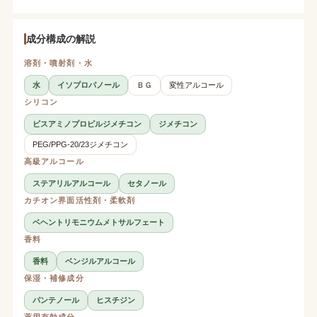
成分構成の解説
溶剤・噴射剤・水
水
イソプロパノール
ＢＧ
変性アルコール
シリコン
ビスアミノプロピルジメチコン
ジメチコン
PEG/PPG-20/23ジメチコン
高級アルコール
ステアリルアルコール
セタノール
カチオン界面活性剤・柔軟剤
ベヘントリモニウムメトサルフェート
香料
香料
ベンジルアルコール
保湿・補修成分
パンテノール
ヒスチジン
薬用有効成分