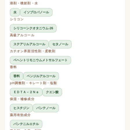
溶剤・噴射剤・水
水
イソプロパノール
シリコン
シリコーンクオタニウム-26
高級アルコール
ステアリルアルコール
セタノール
カチオン界面活性剤・柔軟剤
ベヘントリモニウムメトサルフェート
香料
香料
ベンジルアルコール
pH調整剤・キレート剤・塩類
ＥＤＴＡ－２Ｎａ
クエン酸
保湿・補修成分
ヒスチジン
パンテノール
薬用有効成分
パンテニルエチル