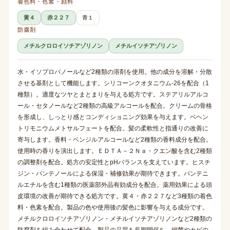
着色料・色素・顔料
黄４
赤２２７
青１
防腐剤
メチルクロロイソチアゾリノン
メチルイソチアゾリノン
水・イソプロパノールなど2種類の溶剤を使用。他の成分を溶解・分散
させる基剤として機能します。シリコーンクオタニウム-26を配合（1
種類）。適度なツヤとまとまりを与える処方です。ステアリルアルコ
ール・セタノールなど2種類の高級アルコールを配合。クリームの骨格
を形成し、しっとり感とコンディショニング効果を与えます。ベヘン
トリモニウムメトサルフェートを配合。髪の柔軟性と指通りの改善に
寄与します。香料・ベンジルアルコールなど2種類の香料成分を配合。
使用時の香りを演出します。ＥＤＴＡ－２Ｎａ・クエン酸を含む2種類
の調整剤を配合。処方の安定性とpHバランスを支えています。ヒスチ
ジン・パンテノールによる保湿・補修効果が期待できます。パンテニ
ルエチルを含む1種類の医薬部外品有効成分を配合。薬用効果による頭
皮環境の改善が期待できる処方です。黄４・赤２２７など3種類の着色
料・色素を配合。製品の色や使用後の髪色に影響を与える成分です。
メチルクロロイソチアゾリノン・メチルイソチアゾリノンなど2種類の
防腐剤を組み合わせて配合。製品の品質を長期間保ち、細菌やカビの