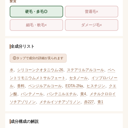
髪質
硬毛・多毛◎
普通毛×
細毛・軟毛×
ダメージ毛×
全成分リスト
タップで成分の詳細が見られます
水
、
シリコーンクオタニウム-26
、
ステアリルアルコール
、
ベヘ
ントリモニウムメトサルフェート
、
セタノール
、
イソプロパノー
ル
、
香料
、
ベンジルアルコール
、
EDTA-2Na
、
ヒスチジン
、
クエ
ン酸
、
パンテノール
、
パンテニルエチル
、
黄4
、
メチルクロロイ
ソチアゾリノン
、
メチルイソチアゾリノン
、
赤227
、
青1
成分構成の解説